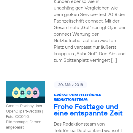
Kunden ebenso wie in
unabhängigen Vergleichen wie
dem großen Service-Test 2018 der
Fachzeitschrift connect. Mit der
Gesamtnote „Gut“ springt O
in der
2
connect Wertung der
Netzbetreiber auf den zweiten
Platz und verpasst nur äußerst
knapp ein „Sehr Gut“. Den Abstand
zum Spitzenplatz verringert […]
30. März 2018
GRÜSSE VOM TELEFÓNICA R
EDAKTIONSTEAM:
Frohe Festtage und
Credits: Pixabay User
eine entspannte Zeit
OpenClipart-Vectors
|
Foto: CC0 1.0,
Bildmontage, Farben
Das Redaktionsteam von
angepasst
Telefónica Deutschland wünscht