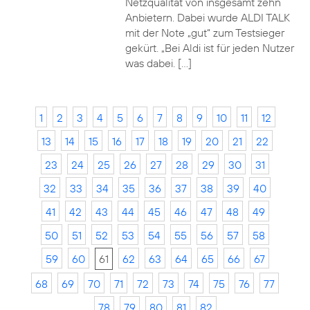
Netzqualität von insgesamt zehn
Anbietern. Dabei wurde ALDI TALK
mit der Note „gut“ zum Testsieger
gekürt. „Bei Aldi ist für jeden Nutzer
was dabei. […]
1
2
3
4
5
6
7
8
9
10
11
12
13
14
15
16
17
18
19
20
21
22
23
24
25
26
27
28
29
30
31
32
33
34
35
36
37
38
39
40
41
42
43
44
45
46
47
48
49
50
51
52
53
54
55
56
57
58
59
60
61
62
63
64
65
66
67
68
69
70
71
72
73
74
75
76
77
78
79
80
81
82