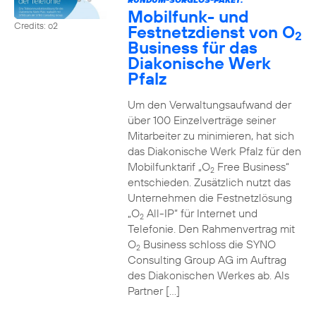
Mobilfunk- und
Credits: o2
Festnetzdienst von O
2
Business für das
Diakonische Werk
Pfalz
Um den Verwaltungsaufwand der
über 100 Einzelverträge seiner
Mitarbeiter zu minimieren, hat sich
das Diakonische Werk Pfalz für den
Mobilfunktarif „O
Free Business“
2
entschieden. Zusätzlich nutzt das
Unternehmen die Festnetzlösung
„O
All-IP“ für Internet und
2
Telefonie. Den Rahmenvertrag mit
O
Business schloss die SYNO
2
Consulting Group AG im Auftrag
des Diakonischen Werkes ab. Als
Partner […]