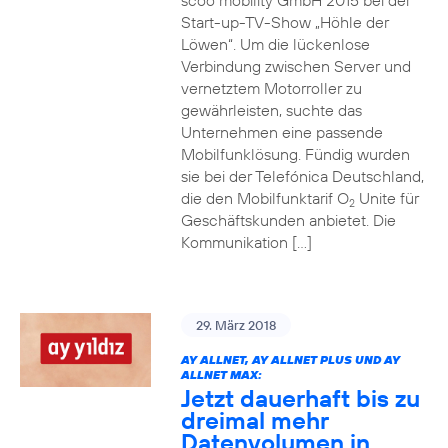
scoo mobility GmbH 2015 bei der
Start-up-TV-Show „Höhle der
Löwen“. Um die lückenlose
Verbindung zwischen Server und
vernetztem Motorroller zu
gewährleisten, suchte das
Unternehmen eine passende
Mobilfunklösung. Fündig wurden
sie bei der Telefónica Deutschland,
die den Mobilfunktarif O
Unite für
2
Geschäftskunden anbietet. Die
Kommunikation […]
29. März 2018
AY ALLNET, AY ALLNET PLUS UND AY
ALLNET MAX:
Jetzt dauerhaft bis zu
dreimal mehr
Datenvolumen in