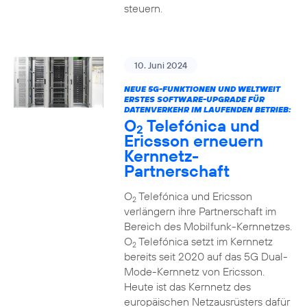
steuern.
10. Juni 2024
NEUE 5G-FUNKTIONEN UND WELTWEIT
ERSTES SOFTWARE-UPGRADE FÜR
DATENVERKEHR IM LAUFENDEN BETRIEB:
O
Telefónica und
2
Ericsson erneuern
Kernnetz-
Partnerschaft
O
Telefónica und Ericsson
2
verlängern ihre Partnerschaft im
Bereich des Mobilfunk-Kernnetzes.
O
Telefónica setzt im Kernnetz
2
bereits seit 2020 auf das 5G Dual-
Mode-Kernnetz von Ericsson.
Heute ist das Kernnetz des
europäischen Netzausrüsters dafür