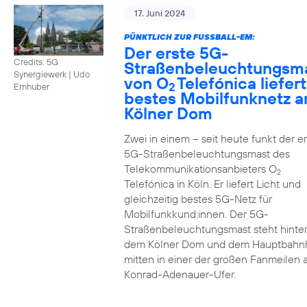
17. Juni 2024
PÜNKTLICH ZUR FUSSBALL-EM:
Der erste 5G-
Credits: 5G
Straßenbeleuchtungsm
Synergiewerk | Udo
von O
Telefónica liefert
2
Ernhuber
bestes Mobilfunknetz 
Kölner Dom
Zwei in einem – seit heute funkt der er
5G-Straßenbeleuchtungsmast des
Telekommunikationsanbieters O
2
Telefónica in Köln. Er liefert Licht und
gleichzeitig bestes 5G-Netz für
Mobilfunkkund:innen. Der 5G-
Straßenbeleuchtungsmast steht hinte
dem Kölner Dom und dem Hauptbahn
mitten in einer der großen Fanmeilen
Konrad-Adenauer-Ufer.