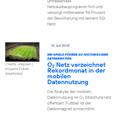
umfassendes
Netzausbauprogramm fort und
versorgt mittlerweile 96 Prozent
der Bevölkerung mit seinem 5G-
Netz.
15. Juli 2024
EM-SPIELE FÜHREN ZU HISTORISCHEM
DATENANSTIEG:
O
Netz verzeichnet
Credits: unsplash
|
2
Rekordmonat in der
Krzysztof Dubiel
(bearbeitet)
mobilen
Datennutzung
Die Analyse der mobilen
Datennutzung im O
Mobilfunknetz
2
offenbart: Fußball ist der
Datenmagnet schlechthin.