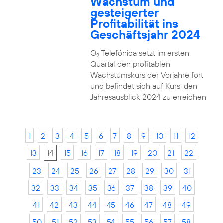
Wachstum und
gesteigerter
Profitabilität ins
Geschäftsjahr 2024
O
Telefónica setzt im ersten
2
Quartal den profitablen
Wachstumskurs der Vorjahre fort
und befindet sich auf Kurs, den
Jahresausblick 2024 zu erreichen
1
2
3
4
5
6
7
8
9
10
11
12
13
14
15
16
17
18
19
20
21
22
23
24
25
26
27
28
29
30
31
32
33
34
35
36
37
38
39
40
41
42
43
44
45
46
47
48
49
50
51
52
53
54
55
56
57
58