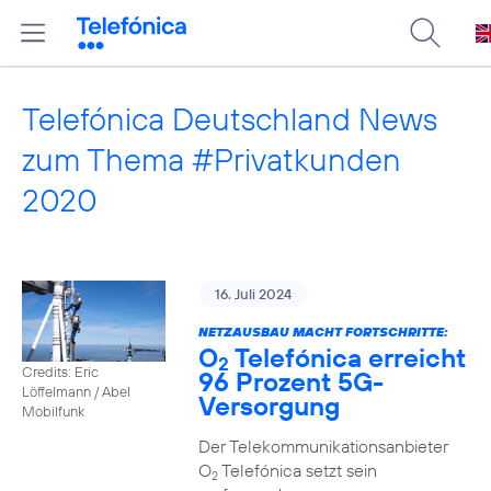
Telefónica Deutschland News
zum Thema #Privatkunden
2020
16. Juli 2024
NETZAUSBAU MACHT FORTSCHRITTE:
O
Telefónica erreicht
2
Credits: Eric
96 Prozent 5G-
Löffelmann / Abel
Versorgung
Mobilfunk
Der Telekommunikationsanbieter
O
Telefónica setzt sein
2