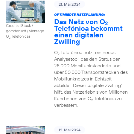
21. Mai 2024
OPTIMIERTE NETZPLANUNG:
Das Netz von O
2
Credits: iStock /
Telefónica bekommt
gorodenkoff (Montage
einen digitalen
O
Telefónica)
2
Zwilling
O
Telefónica nutzt ein neues
2
Analysetool, das den Status der
28.000 Mobilfunkstandorte und
über 50.000 Transportstrecken des
Mobilfunknetzes in Echtzeit
abbildet. Dieser „digitale Zwilling“
hilft, das Netzerlebnis von Millionen
Kund:innen von O
Telefónica zu
2
verbessern.
13. Mai 2024