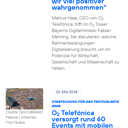
wir viel positiver
wahrgenommen“
Markus Haas, CEO von O
2
Telefónica, trifft im O
Tower
2
Bayerns Digitalminister Fabian
Mehring. Sie diskutieren, welche
Rahmenbedingungen
Digitalisierung braucht, um ihr
Potenzial für Wirtschaft,
Gesellschaft und Wissenschaft zu
heben.
22. Mai 2024
STARTSCHUSS FÜR DAS FESTIVALNETZ
2024:
O
Telefónica
Credits: DEICHBRAND
2
versorgt rund 60
Festival | Johannes
Thor Täuber
Events mit mobilen