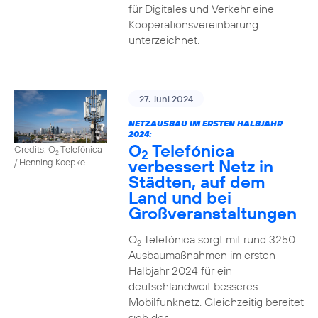
für Digitales und Verkehr eine
Kooperationsvereinbarung
unterzeichnet.
27. Juni 2024
NETZAUSBAU IM ERSTEN HALBJAHR
2024:
O
Telefónica
Credits: O
Telefónica
2
2
verbessert Netz in
/ Henning Koepke
Städten, auf dem
Land und bei
Großveranstaltungen
O
Telefónica sorgt mit rund 3250
2
Ausbaumaßnahmen im ersten
Halbjahr 2024 für ein
deutschlandweit besseres
Mobilfunknetz. Gleichzeitig bereitet
sich der