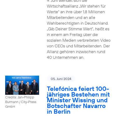
9. Juni wendet sich die
Wirtschaftsallianz „Wir stehen für
Werte“ an ihre über 1,8 Millionen
Mitarbeitenden und an alle
Wahlberechtigten in Deutschland.
„Gib Deiner Stimme Wert“, heißt es
in einem am Freitag über die
sozialen Medien verbreiteten Video
von CEOs und Mitarbeitenden. Der
Allianz gehören inzwischen rund
40 Unternehmen an.
05. Juni 2024
Telefónica feiert 100-
jähriges Bestehen mit
Credits: Jan-Philipp
Minister Wissing und
Burmann / City-Press
Botschafter Navarro
GmbH
in Berlin