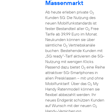
Massenmarkt
Ab heute erleben private O
2
Kunden 5G: Die Nutzung des
neuen Mobilfunkstandards ist
fester Bestandteil aller O
Free
2
Tarife ab 39,99 Euro im Monat.
Neukunden können sie über
sämtliche O
Vertriebskanäle
2
buchen. Bestehende Kunden mit
„5G ready“-Tarif aktivieren die 5G-
Nutzung mit wenigen Klicks.
Passend dazu bietet O
eine Reihe
2
attraktiver 5G-Smartphones in
allen Preisklassen – mit und ohne
Mobilfunktarif. Über das O
My
2
Handy Ratenmodell können sie
flexibel abbezahlt werden. Ihr
neues Endgerät schützen Kunden
auf Wunsch mit der neuen O
2
Handy-Versicherung.