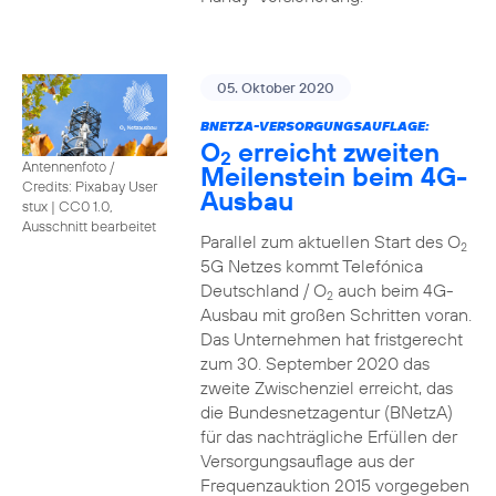
05. Oktober 2020
BNETZA-VERSORGUNGSAUFLAGE:
O
erreicht zweiten
2
Antennenfoto /
Meilenstein beim 4G-
Credits: Pixabay User
Ausbau
stux
|
CC0 1.0,
Ausschnitt bearbeitet
Parallel zum aktuellen Start des O
2
5G Netzes kommt Telefónica
Deutschland / O
auch beim 4G-
2
Ausbau mit großen Schritten voran.
Das Unternehmen hat fristgerecht
zum 30. September 2020 das
zweite Zwischenziel erreicht, das
die Bundesnetzagentur (BNetzA)
für das nachträgliche Erfüllen der
Versorgungsauflage aus der
Frequenzauktion 2015 vorgegeben