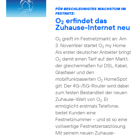
FÜR BESCHLEUNIGTES WACHSTUM IM
FESTNETZ:
O
erfindet das
2
Zuhause-Internet neu
O
greift im Festnetzmarkt an: Am
2
3. November startet O
my Home.
2
Als erster deutscher Anbieter bringt
O
damit einen Tarif auf den Markt,
2
der gleichermaßen für DSL, Kabel,
Glasfaser und den
mobilfunkbasierten O
HomeSpot
2
gilt. Der 4G-/5G-Router wird dabei
zum festen Bestandteil der neuen
Zuhause-Welt von O
. Er
2
ermöglicht erstmals Telefonie,
bietet Kunden eine
Festnetznummer – und ist so eine
vollwertige Festnetzersatzlösung.
Mit seinem neuen Zuhause-