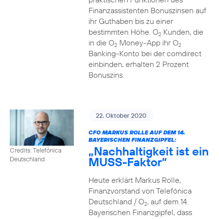
Finanzassistenten Bonuszinsen auf
ihr Guthaben bis zu einer
bestimmten Höhe. O
Kunden, die
2
in die O
Money-App ihr O
2
2
Banking-Konto bei der comdirect
einbinden, erhalten 2 Prozent
Bonuszins.
22. Oktober 2020
CFO MARKUS ROLLE AUF DEM 14.
BAYERISCHEN FINANZGIPFEL:
„Nachhaltigkeit ist ein
Credits: Telefónica
MUSS-Faktor“
Deutschland
Heute erklärt Markus Rolle,
Finanzvorstand von Telefónica
Deutschland / O
, auf dem 14.
2
Bayerischen Finanzgipfel, dass