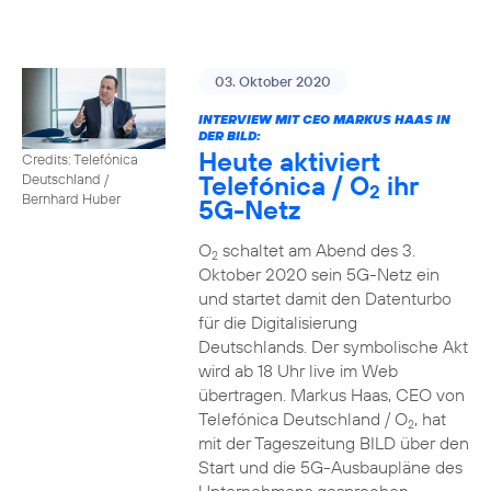
03. Oktober 2020
INTERVIEW MIT CEO MARKUS HAAS IN
DER BILD:
Heute aktiviert
Credits: Telefónica
Telefónica / O
ihr
Deutschland /
2
Bernhard Huber
5G-Netz
O
schaltet am Abend des 3.
2
Oktober 2020 sein 5G-Netz ein
und startet damit den Datenturbo
für die Digitalisierung
Deutschlands. Der symbolische Akt
wird ab 18 Uhr live im Web
übertragen. Markus Haas, CEO von
Telefónica Deutschland / O
, hat
2
mit der Tageszeitung BILD über den
Start und die 5G-Ausbaupläne des