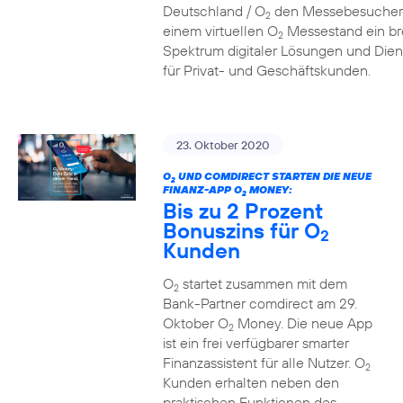
Deutschland / O
den Messebesucher
2
einem virtuellen O
Messestand ein br
2
Spektrum digitaler Lösungen und Dien
für Privat- und Geschäftskunden.
23. Oktober 2020
O
UND COMDIRECT STARTEN DIE NEUE
2
FINANZ-APP O
MONEY:
2
Bis zu 2 Prozent
Bonuszins für O
2
Kunden
O
startet zusammen mit dem
2
Bank-Partner comdirect am 29.
Oktober O
Money. Die neue App
2
ist ein frei verfügbarer smarter
Finanzassistent für alle Nutzer. O
2
Kunden erhalten neben den
praktischen Funktionen des