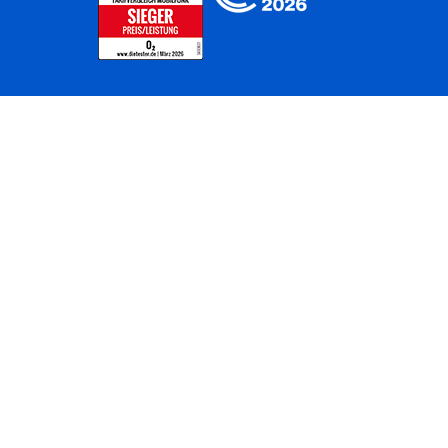
Home
Unternehmen
Netze
Nachhaltigkeit
Kunden
Investoren
Partner
Karriere
Presse
News
Privatkunden
Geschäftskunden
Worldwide
BASECAMP
AGB
Kontakt
ElektroG / BattG
Datenschutz
Hinweisgeberverfahren
Jugendschutz
Barrierefreiheit