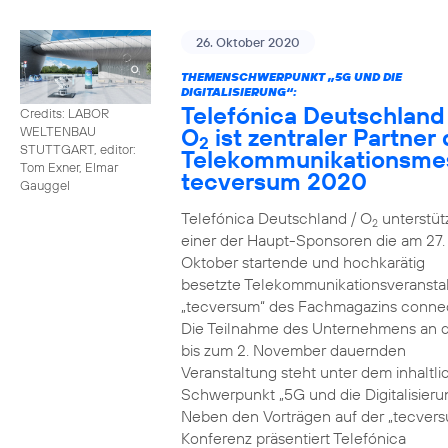
26. Oktober 2020
THEMENSCHWERPUNKT „5G UND DIE
DIGITALISIERUNG“:
Telefónica Deutschland
Credits: LABOR
O
ist zentraler Partner 
WELTENBAU
2
STUTTGART, editor:
Telekommunikationsme
Tom Exner, Elmar
tecversum 2020
Gauggel
Telefónica Deutschland / O
unterstütz
2
einer der Haupt-Sponsoren die am 27.
Oktober startende und hochkarätig
besetzte Telekommunikationsveransta
„tecversum“ des Fachmagazins connec
Die Teilnahme des Unternehmens an 
bis zum 2. November dauernden
Veranstaltung steht unter dem inhaltl
Schwerpunkt „5G und die Digitalisieru
Neben den Vorträgen auf der „tecver
Konferenz präsentiert Telefónica