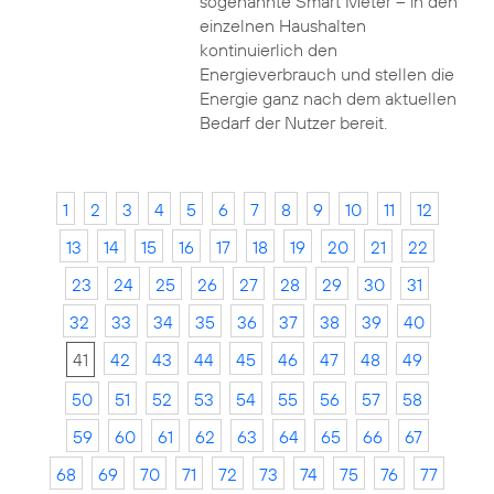
sogenannte Smart Meter – in den
einzelnen Haushalten
kontinuierlich den
Energieverbrauch und stellen die
Energie ganz nach dem aktuellen
Bedarf der Nutzer bereit.
1
2
3
4
5
6
7
8
9
10
11
12
13
14
15
16
17
18
19
20
21
22
23
24
25
26
27
28
29
30
31
32
33
34
35
36
37
38
39
40
41
42
43
44
45
46
47
48
49
50
51
52
53
54
55
56
57
58
59
60
61
62
63
64
65
66
67
68
69
70
71
72
73
74
75
76
77