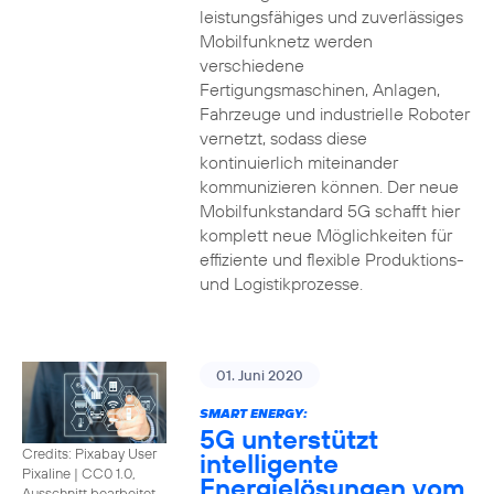
leistungsfähiges und zuverlässiges
Mobilfunknetz werden
verschiedene
Fertigungsmaschinen, Anlagen,
Fahrzeuge und industrielle Roboter
vernetzt, sodass diese
kontinuierlich miteinander
kommunizieren können. Der neue
Mobilfunkstandard 5G schafft hier
komplett neue Möglichkeiten für
effiziente und flexible Produktions-
und Logistikprozesse.
01. Juni 2020
SMART ENERGY:
5G unterstützt
Credits: Pixabay User
intelligente
Pixaline
|
CC0 1.0,
Energielösungen vom
Ausschnitt bearbeitet