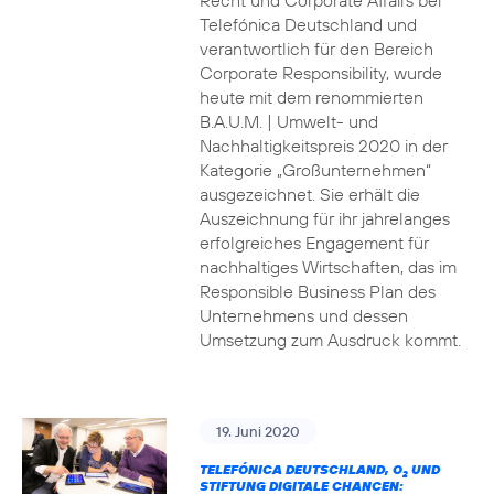
Recht und Corporate Affairs bei
Telefónica Deutschland und
verantwortlich für den Bereich
Corporate Responsibility, wurde
heute mit dem renommierten
B.A.U.M. | Umwelt- und
Nachhaltigkeitspreis 2020 in der
Kategorie „Großunternehmen“
ausgezeichnet. Sie erhält die
Auszeichnung für ihr jahrelanges
erfolgreiches Engagement für
nachhaltiges Wirtschaften, das im
Responsible Business Plan des
Unternehmens und dessen
Umsetzung zum Ausdruck kommt.
19. Juni 2020
TELEFÓNICA DEUTSCHLAND, O
UND
2
STIFTUNG DIGITALE CHANCEN: