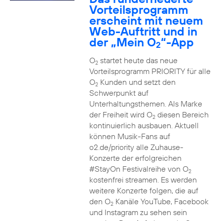
Vorteilsprogramm
erscheint mit neuem
Web-Auftritt und in
der „Mein O
“-App
2
O
startet heute das neue
2
Vorteilsprogramm PRIORITY für alle
O
Kunden und setzt den
2
Schwerpunkt auf
Unterhaltungsthemen. Als Marke
der Freiheit wird O
diesen Bereich
2
kontinuierlich ausbauen. Aktuell
können Musik-Fans auf
o2.de/priority alle Zuhause-
Konzerte der erfolgreichen
#StayOn Festivalreihe von O
2
kostenfrei streamen. Es werden
weitere Konzerte folgen, die auf
den O
Kanäle YouTube, Facebook
2
und Instagram zu sehen sein