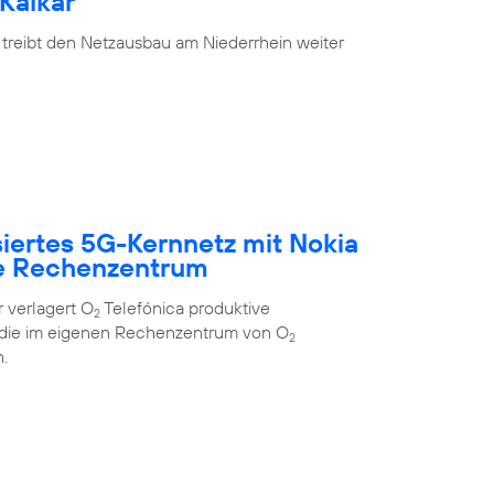
Kalkar
 treibt den Netzausbau am Niederrhein weiter
siertes 5G-Kernnetz mit Nokia
e Rechenzentrum
 verlagert O
Telefónica produktive
2
 die im eigenen Rechenzentrum von O
2
.