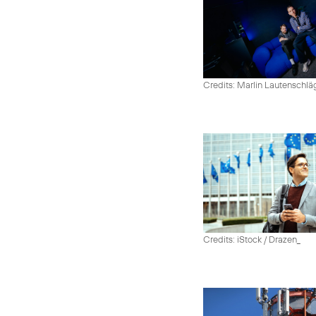
Credits: Marlin Lautenschlä
Credits: iStock / Drazen_