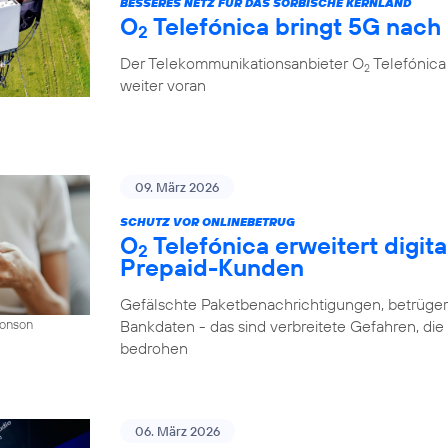
BESSERES NETZ FÜR DAS SORBISCHE KERNLAND
O
Telefónica bringt 5G nach
2
Der Telekommunikationsanbieter O
Telefónica
2
weiter voran
09. März 2026
SCHUTZ VOR ONLINEBETRUG
O
Telefónica erweitert digit
2
Prepaid-Kunden
Gefälschte Paketbenachrichtigungen, betrüger
Bankdaten - das sind verbreitete Gefahren, di
Donson
bedrohen
06. März 2026