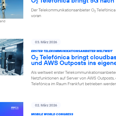
O
Telefónica bringt 5G nach 
2
Der Telekommunikationsanbieter O
Telefónica
2
voran
land
03. März 2026
ERSTER TELEKOMMUNIKATIONSANBIETER WELTWEIT
O
Telefónica bringt cloudba
2
und AWS Outposts ins eigen
Als weltweit erster Telekommunikationsanbieter
Netzfunktionen auf Server von AWS Outposts,
Telefónica im Raum Frankfurt betrieben werden
02. März 2026
MOBILE WORLD CONGRESS