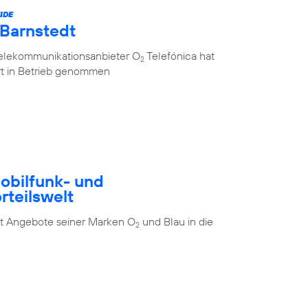
IDE
 Barnstedt
Telekommunikationsanbieter O
Telefónica hat
2
rt in Betrieb genommen
Mobilfunk- und
rteilswelt
t Angebote seiner Marken O
und Blau in die
2