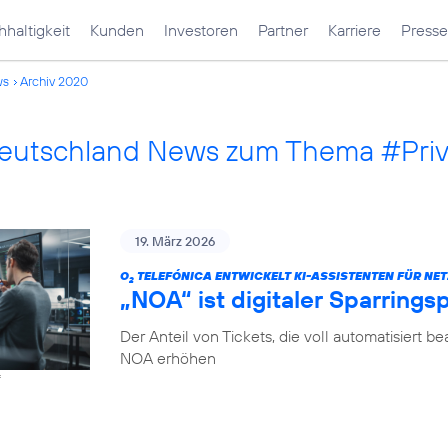
haltigkeit
Kunden
Investoren
Partner
Karriere
Presse
ws
Archiv 2020
Deutschland News zum Thema #Pri
19. März 2026
O
TELEFÓNICA ENTWICKELT KI-ASSISTENTEN FÜR NET
2
„NOA“ ist digitaler Sparrings
Der Anteil von Tickets, die voll automatisiert b
NOA erhöhen
f