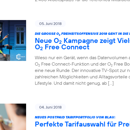
05. Juni 2018
DIE GROSSE O
FREIHEITSOFFENSIVE 2018 GEHT IN DI
2
Neue O
Kampagne zeigt Viels
2
O
Free Connect
2
Wieso nur ein Gerät, wenn das Datenvolumen au
O
Free Connect-Funktion und der O
Free Boo
2
2
eine neue Runde. Der innovative TV-Spot zur ne
zahlreichen Möglichkeiten und Alltagsvorteile 
Lifestyle. Und damit nicht genug, ab […]
04. Juni 2018
NEUES POSTPAID TARIFPORTFOLIO VON BLAU:
Perfekte Tarifauswahl für Pr