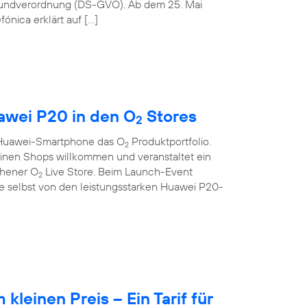
rundverordnung (DS-GVO). Ab dem 25. Mai
ónica erklärt auf […]
wei P20 in den O
Stores
2
s Huawei-Smartphone das O
Produktportfolio.
2
seinen Shops willkommen und veranstaltet ein
chener O
Live Store. Beim Launch-Event
2
 selbst von den leistungsstarken Huawei P20-
leinen Preis – Ein Tarif für