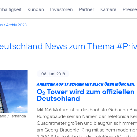
haltigkeit
Kunden
Investoren
Partner
Karriere
Presse
ws
Archiv 2023
Deutschland News zum Thema #Pri
06. Juni 2018
ARBEITEN AUF 37 ETAGEN MIT BLICK ÜBER MÜNCHEN:
O
Tower wird zum offiziellen
2
Deutschland
Mit 146 Metern ist er das höchste Gebäude Bay
Bürogebäude seinen Namen der Telefónica Ke
land / Fernanda
Quadratmeter großen und blaugrün schimmernd
am Georg-Brauchle-Ring mit seinem modernen A
2.400 Arbeitsplätze für die Telefónica Mitarbeite