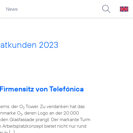
News
vatkunden 2023
 Firmensitz von Telefónica
erns: der O
Tower. Zu verdanken hat das
2
rnmarke O
, deren Logo an der 20.000
2
en Glasfassade prangt. Der markante Turm
rbeitsplatzkonzept bietet nicht nur rund
r in […]