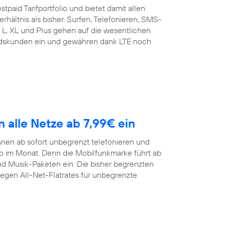
tpaid Tarifportfolio und bietet damit allen
rhältnis als bisher. Surfen, Telefonieren, SMS-
t L, XL und Plus gehen auf die wesentlichen
andskunden ein und gewähren dank LTE noch
n alle Netze ab 7,99€ ein
nen ab sofort unbegrenzt telefonieren und
ro im Monat. Denn die Mobilfunkmarke führt ab
und Musik-Paketen ein. Die bisher begrenzten
gegen All-Net-Flatrates für unbegrenzte