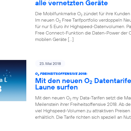
alle vernetzten Geräte
Die Mobilfunkmarke O
zündet für ihre Kunden d
2
Im neuen O
Free Tarifportfolio verdoppeln N
2
für nur 5 Euro ihr Highspeed-Datenvolumen. Pa
Free Connect-Funktion die Daten-Power der 
mobilen Geräte […]
23. Mai 2018
O
FREIHEITSOFFENSIVE 2018:
2
Mit den neuen O
Datentarif
2
Laune surfen
Mit den neuen O
my Data-Tarifen setzt die Ma
2
Meilenstein ihrer Freiheitsoffensive 2018. Ab de
viel Highspeed-Volumen zu attraktiven Preisen 
erhältlich. Die Tarife richten sich speziell an Nu