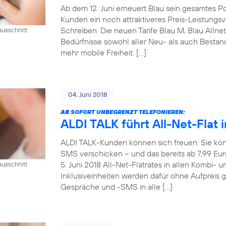
Ab dem 12. Juni erneuert Blau sein gesamtes Pos
Kunden ein noch attraktiveres Preis-Leistungsve
Schreiben. Die neuen Tarife Blau M, Blau Allne
usschnitt
Bedürfnisse sowohl aller Neu- als auch Best
mehr mobile Freiheit. […]
04. Juni 2018
AB SOFORT UNBEGRENZT TELEFONIEREN:
ALDI TALK führt All-Net-Flat i
ALDI TALK-Kunden können sich freuen: Sie kön
SMS verschicken – und das bereits ab 7,99 Eu
5. Juni 2018 All-Net-Flatrates in allen Kombi- 
usschnitt
Inklusiveinheiten werden dafür ohne Aufpreis 
Gespräche und -SMS in alle […]