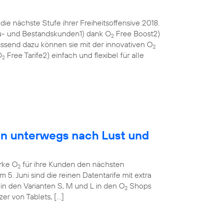
ie nächste Stufe ihrer Freiheitsoffensive 2018.
eu- und Bestandskunden1) dank O
Free Boost2)
2
ssend dazu können sie mit der innovativen O
2
O
Free Tarife2) einfach und flexibel für alle
2
en unterwegs nach Lust und
rke O
für ihre Kunden den nächsten
2
m 5. Juni sind die reinen Datentarife mit extra
in den Varianten S, M und L in den O
Shops
2
tzer von Tablets, […]