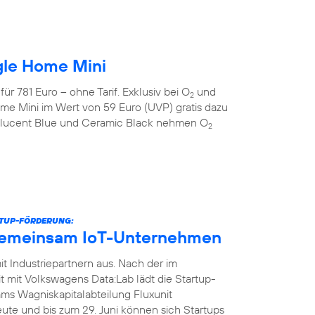
gle Home Mini
r 781 Euro – ohne Tarif. Exklusiv bei O
und
2
me Mini im Wert von 59 Euro (UVP) gratis dazu
anslucent Blue und Ceramic Black nehmen O
2
RTUP-FÖRDERUNG:
gemeinsam IoT-Unternehmen
t Industriepartnern aus. Nach der im
it Volkswagens Data:Lab lädt die Startup-
ms Wagniskapitalabteilung Fluxunit
te und bis zum 29. Juni können sich Startups