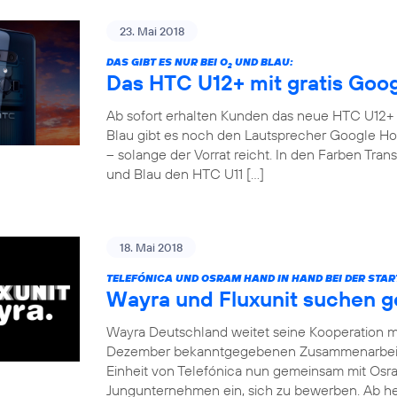
23. Mai 2018
DAS GIBT ES NUR BEI O
UND BLAU:
2
Das HTC U12+ mit gratis Goo
Ab sofort erhalten Kunden das neue HTC U12+ fü
Blau gibt es noch den Lautsprecher Google Ho
– solange der Vorrat reicht. In den Farben Tr
und Blau den HTC U11 […]
18. Mai 2018
TELEFÓNICA UND OSRAM HAND IN HAND BEI DER STA
Wayra und Fluxunit suchen 
Wayra Deutschland weitet seine Kooperation mi
Dezember bekanntgegebenen Zusammenarbeit m
Einheit von Telefónica nun gemeinsam mit Osra
Jungunternehmen ein, sich zu bewerben. Ab heu