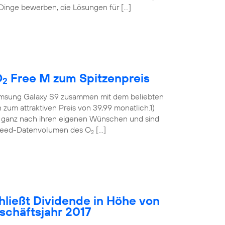
 Dinge bewerben, die Lösungen für […]
O
Free M zum Spitzenpreis
2
msung Galaxy S9 zusammen mit dem beliebten
m attraktiven Preis von 39,99 monatlich.1)
t ganz nach ihren eigenen Wünschen und sind
hspeed-Datenvolumen des O
[…]
2
hließt Dividende in Höhe von
eschäftsjahr 2017