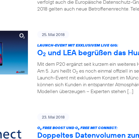
verfolgt auch die Europäische Datenschutz-G
2018 gelten auch neue Betroffenenrechte. Telef
25. Mai 2018
LAUNCH-EVENT MIT EXKLUSIVEM LIVE GIG:
O
und LEA begrüßen das Hua
2
Mit dem P20 ergänzt seit kurzem ein weitere
Am 5. Juni heißt O
es noch einmal offiziell in 
2
Launch-Event mit exklusivem Konzert im Mün
können sich Kunden in entspannter Atmosphäre
Modellen überzeugen – Experten stehen […]
23. Mai 2018
O
FREE BOOST UND O
FREE MIT CONNECT:
2
2
Doppeltes Datenvolumen zum k