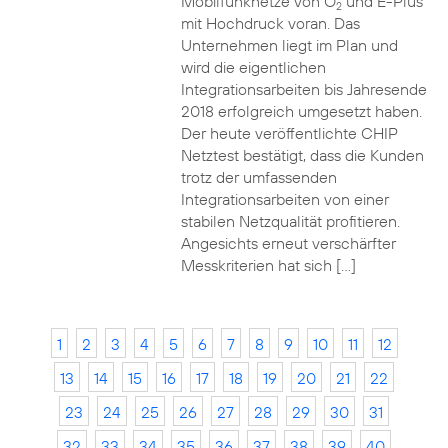
Mobilfunknetze von O
und E-Plus
2
mit Hochdruck voran. Das
Unternehmen liegt im Plan und
wird die eigentlichen
Integrationsarbeiten bis Jahresende
2018 erfolgreich umgesetzt haben.
Der heute veröffentlichte CHIP
Netztest bestätigt, dass die Kunden
trotz der umfassenden
Integrationsarbeiten von einer
stabilen Netzqualität profitieren.
Angesichts erneut verschärfter
Messkriterien hat sich […]
1
2
3
4
5
6
7
8
9
10
11
12
13
14
15
16
17
18
19
20
21
22
23
24
25
26
27
28
29
30
31
32
33
34
35
36
37
38
39
40