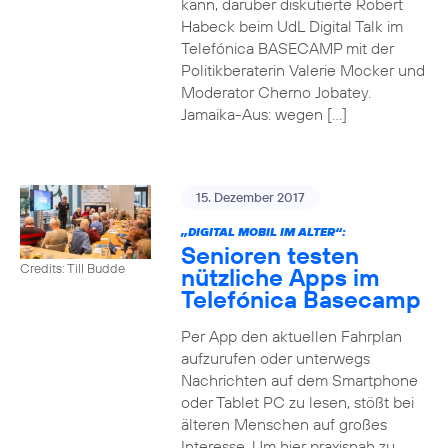
kann, darüber diskutierte Robert
Habeck beim UdL Digital Talk im
Telefónica BASECAMP mit der
Politikberaterin Valerie Mocker und
Moderator Cherno Jobatey.
Jamaika-Aus: wegen […]
15. Dezember 2017
„DIGITAL MOBIL IM ALTER“:
Senioren testen
Credits: Till Budde
nützliche Apps im
Telefónica Basecamp
Per App den aktuellen Fahrplan
aufzurufen oder unterwegs
Nachrichten auf dem Smartphone
oder Tablet PC zu lesen, stößt bei
älteren Menschen auf großes
Interesse. Um hier praxisnah zu