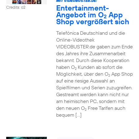
MIT VIDEOBUSTER.DE:
Entertainment-
Credits: o2
Angebot im O
App
2
Shop vergrößert sich
Telefónica Deutschland und die
Online-Videothek
VIDEOBUSTER.de gaben zum Ende
des Jahres ihre Zusammenarbeit
bekannt. Durch diese Kooperation
haben O
Kunden ab sofort die
2
Möglichkeit, über den O
App Shop
2
auf eine riesige Auswahl an
Spielfilmen und Serien zuzugreifen.
Gestreamt werden kann nicht nur
am heimischen PC, sondern mit
den neuen O
Free Tarifen auch
2
bequem […]