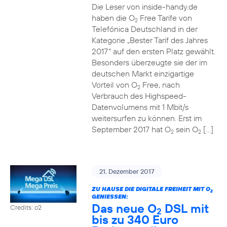
Die Leser von inside-handy.de
haben die O
Free Tarife von
2
Telefónica Deutschland in der
Kategorie „Bester Tarif des Jahres
2017“ auf den ersten Platz gewählt.
Besonders überzeugte sie der im
deutschen Markt einzigartige
Vorteil von O
Free, nach
2
Verbrauch des Highspeed-
Datenvolumens mit 1 Mbit/s
weitersurfen zu können. Erst im
September 2017 hat O
sein O
[…]
2
2
21. Dezember 2017
ZU HAUSE DIE DIGITALE FREIHEIT MIT O
2
GENIESSEN:
Das neue O
DSL mit
Credits: o2
2
bis zu 340 Euro