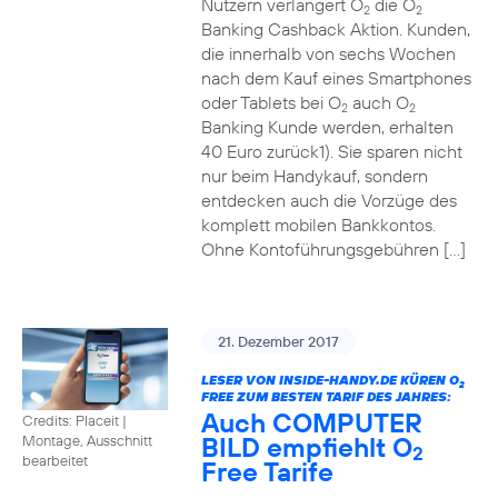
Nutzern verlängert O
die O
2
2
Banking Cashback Aktion. Kunden,
die innerhalb von sechs Wochen
nach dem Kauf eines Smartphones
oder Tablets bei O
auch O
2
2
Banking Kunde werden, erhalten
40 Euro zurück1). Sie sparen nicht
nur beim Handykauf, sondern
entdecken auch die Vorzüge des
komplett mobilen Bankkontos.
Ohne Kontoführungsgebühren […]
21. Dezember 2017
LESER VON INSIDE-HANDY.DE KÜREN O
2
FREE ZUM BESTEN TARIF DES JAHRES:
Auch COMPUTER
Credits: Placeit
|
BILD empfiehlt O
Montage, Ausschnitt
2
bearbeitet
Free Tarife