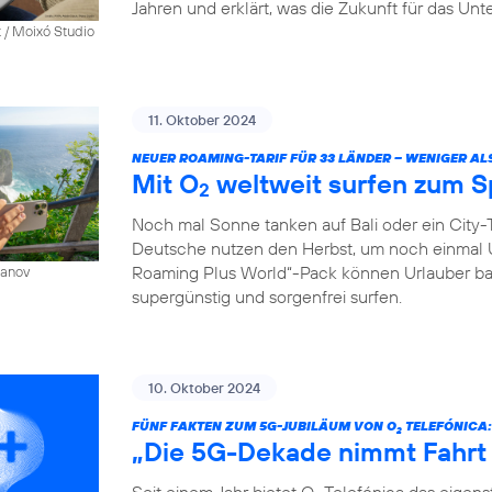
Jahren und erklärt, was die Zukunft für das Un
 / Moixó Studio
11. Oktober 2024
NEUER ROAMING-TARIF FÜR 33 LÄNDER – WENIGER AL
Mit O
weltweit surfen zum S
2
Noch mal Sonne tanken auf Bali oder ein City-T
Deutsche nutzen den Herbst, um noch einmal 
Roaming Plus World“-Pack können Urlauber ba
sanov
supergünstig und sorgenfrei surfen.
10. Oktober 2024
FÜNF FAKTEN ZUM 5G-JUBILÄUM VON O
TELEFÓNICA:
2
„Die 5G-Dekade nimmt Fahrt
Seit einem Jahr bietet O
Telefónica das eigen