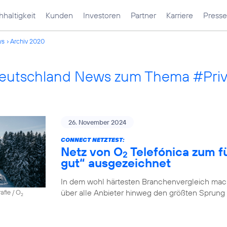
haltigkeit
Kunden
Investoren
Partner
Karriere
Presse
ws
Archiv 2020
Deutschland News zum Thema #Pri
26. November 2024
CONNECT NETZTEST:
Netz von O
Telefónica zum fü
2
gut“ ausgezeichnet
In dem wohl härtesten Branchenvergleich mach
über alle Anbieter hinweg den größten Sprung
afie / O
2