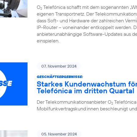
O
Telefónica schafft mit dem sogenannten „Whi
2
eigenen Transportnetz. Der Telekommunikations
dass Soft- und Hardware der zahlreichen Vermi
IP-Router – voneinander entkoppelt werden.
anbieterunabhängige Software-Updates aus de
einspielen.
07. November 2024
GESCHÄFTSERGEBNISSE:
Starkes Kundenwachstum förde
Telefónica im dritten Quartal
Der Telekommunikationsanbieter O
Telefónica
2
Mobilfunkvertragskund:innen beschleunigt und se
05. November 2024