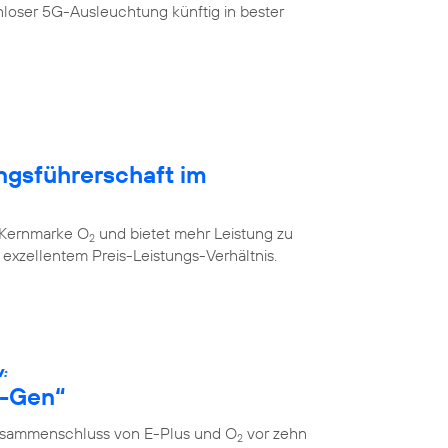
loser 5G-Ausleuchtung künftig in bester
ngsführerschaft im
r Kernmarke O
und bietet mehr Leistung zu
2
xzellentem Preis-Leistungs-Verhältnis.
W:
s-Gen“
Zusammenschluss von E-Plus und O
vor zehn
2