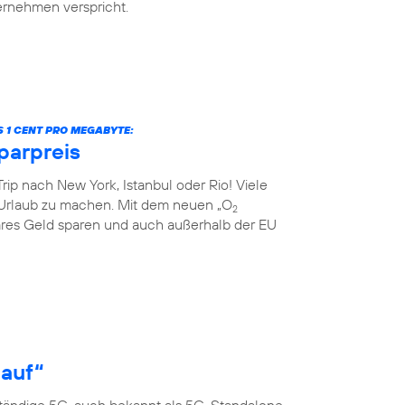
ternehmen verspricht.
S 1 CENT PRO MEGABYTE:
parpreis
rip nach New York, Istanbul oder Rio! Viele
Urlaub zu machen. Mit dem neuen „O
2
res Geld sparen und auch außerhalb der EU
 auf“
ständige 5G, auch bekannt als 5G-Standalone