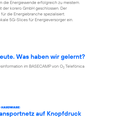
m die Energiewende erfolgreich zu meistern.
mit der korero GmbH geschlossen. Der
 für die Energiebranche spezialisiert.
okale 5G-Slices für Energieversorger ein.
eute. Was haben wir gelernt?
 Desinformation im BASECAMP von O
Telefónica
2
D HARDWARE:
ransportnetz auf Knopfdruck