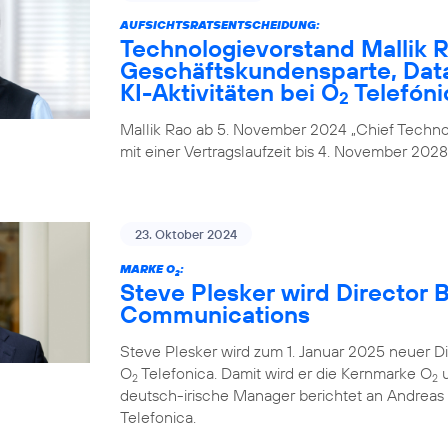
AUFSICHTSRATSENTSCHEIDUNG:
Technologievorstand Mallik R
Geschäftskundensparte, Data
KI-Aktivitäten bei O
Telefóni
2
Mallik Rao ab 5. November 2024 „Chief Technol
mit einer Vertragslaufzeit bis 4. November 2028
23. Oktober 2024
MARKE O
:
2
Steve Plesker wird Director 
Communications
Steve Plesker wird zum 1. Januar 2025 neuer 
O
Telefonica. Damit wird er die Kernmarke O
u
2
2
deutsch-irische Manager berichtet an Andrea
Telefonica.