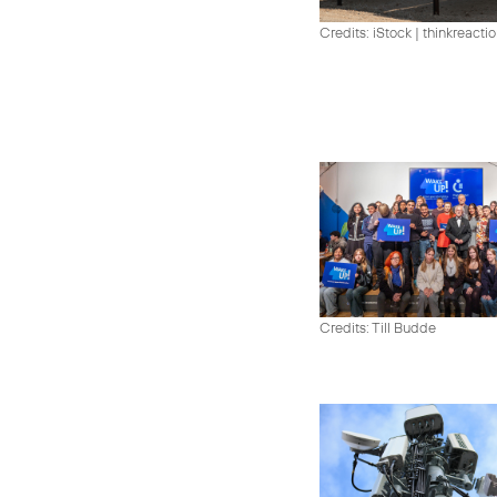
Credits: iStock | thinkreacti
Credits: Till Budde