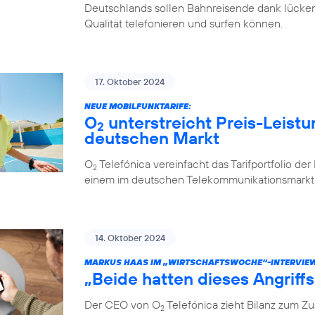
Deutschlands sollen Bahnreisende dank lücken
Qualität telefonieren und surfen können.
17. Oktober 2024
NEUE MOBILFUNKTARIFE:
O
unterstreicht Preis-Leistu
2
deutschen Markt
O
Telefónica vereinfacht das Tarifportfolio de
2
einem im deutschen Telekommunikationsmarkt e
14. Oktober 2024
MARKUS HAAS IM „WIRTSCHAFTSWOCHE“-INTERVIE
„Beide hatten dieses Angriff
Der CEO von O
Telefónica zieht Bilanz zum 
2