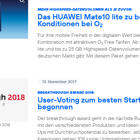
MEHR HIGHSPEED-DATENVOLUMEN ALS JE ZUVOR:
Das HUAWEI Mate10 lite zu b
Konditionen bei O
2
Für ihre mobile Freiheit in der digitalen Welt bi
Kombination mit attraktiven O
Free Tarifen. A
2
lite und bis zu 25 GB Highspeed-Datenvolumen
deutschen Markt gibt. Mit diesem Paket gehen
13. November 2017
BREAKTHROUGH AWARD 2018:
User-Voting zum besten Sta
begonnen
Der breakthrough award geht in die nächste R
mit den verschiedensten Produkten und Ideen Ze
d 2018
Ups mit Durchbruchpotenzial zu bewerben. Jetzt
Kategorien gehen 109 junge Unternehmen an d