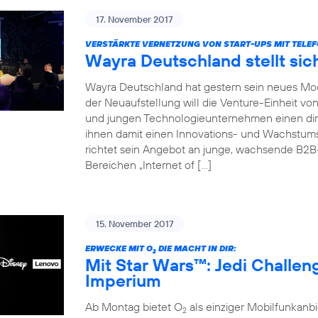
17. November 2017
VERSTÄRKTE VERNETZUNG VON START-UPS MIT TELEF
Wayra Deutschland stellt sic
Wayra Deutschland hat gestern sein neues Mode
der Neuaufstellung will die Venture-Einheit vo
und jungen Technologieunternehmen einen dir
ihnen damit einen Innovations- und Wachstu
richtet sein Angebot an junge, wachsende B2
Bereichen „Internet of […]
15. November 2017
ERWECKE MIT O
DIE MACHT IN DIR:
2
Mit Star Wars™: Jedi Challe
Imperium
Ab Montag bietet O
als einziger Mobilfunkan
2