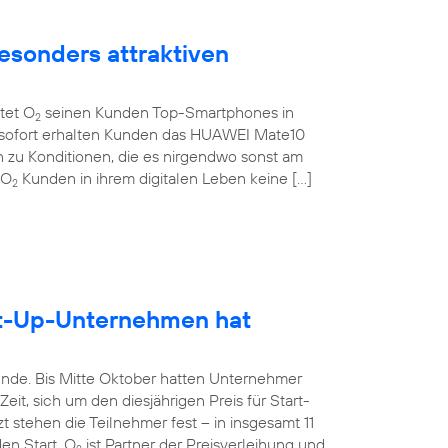
esonders attraktiven
etet O
seinen Kunden Top-Smartphones in
2
b sofort erhalten Kunden das HUAWEI Mate10
 zu Konditionen, die es nirgendwo sonst am
 O
Kunden in ihrem digitalen Leben keine […]
2
rt-Up-Unternehmen hat
unde. Bis Mitte Oktober hatten Unternehmer
it, sich um den diesjährigen Preis für Start-
 stehen die Teilnehmer fest – in insgesamt 11
en Start. O
ist Partner der Preisverleihung und