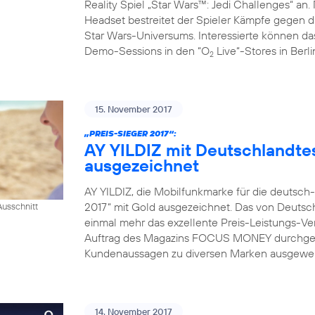
Reality Spiel „Star Wars™: Jedi Challenges“ an.
Headset bestreitet der Spieler Kämpfe gegen da
Star Wars-Universums. Interessierte können das
Demo-Sessions in den “O
Live“-Stores in Berl
2
15. November 2017
„PREIS-SIEGER 2017“:
AY YILDIZ mit Deutschlandtes
ausgezeichnet
AY YILDIZ, die Mobilfunkmarke für die deutsch
2017“ mit Gold ausgezeichnet. Das von Deutsch
usschnitt
einmal mehr das exzellente Preis-Leistungs-Ver
Auftrag des Magazins FOCUS MONEY durchgefü
Kundenaussagen zu diversen Marken ausgewerte
14. November 2017