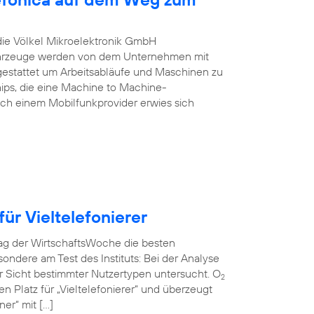
 die Völkel Mikroelektronik GmbH
Fahrzeuge werden von dem Unternehmen mit
estattet um Arbeitsabläufe und Maschinen zu
ips, die eine Machine to Machine-
ch einem Mobilfunkprovider erwies sich
ür Vieltelefonierer
rag der WirtschaftsWoche die besten
ndere am Test des Instituts: Bei der Analyse
r Sicht bestimmter Nutzertypen untersucht. O
2
en Platz für „Vieltelefonierer“ und überzeugt
er“ mit […]