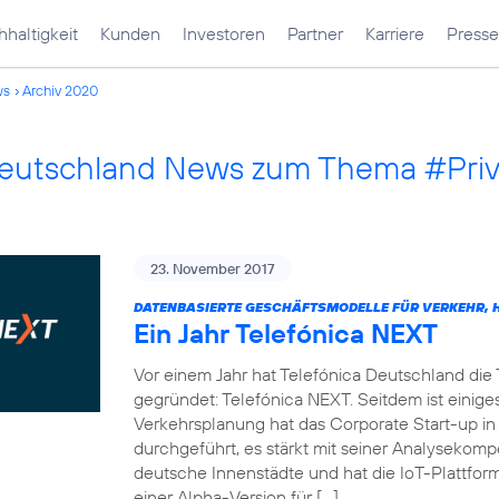
haltigkeit
Kunden
Investoren
Partner
Karriere
Presse
ws
Archiv 2020
Deutschland News zum Thema #Pri
23. November 2017
DATENBASIERTE GESCHÄFTSMODELLE FÜR VERKEHR, H
Ein Jahr Telefónica NEXT
Vor einem Jahr hat Telefónica Deutschland die
gegründet: Telefónica NEXT. Seitdem ist einiges
Verkehrsplanung hat das Corporate Start-up in
durchgeführt, es stärkt mit seiner Analysekom
deutsche Innenstädte und hat die IoT-Plattf
einer Alpha-Version für […]