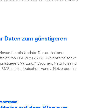
2
r Daten zum günstigeren
. November ein Update. Das enthaltene
igt von 1 GB auf 1,25 GB. Gleichzeitig senkt
günstigere 8,99 Euro/4 Wochen. Natürlich sind
nd SMS in alle deutschen Handy-Netze oder ins
ELEKTRONIK:
efónica auf dem Weg zum