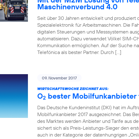
Maschinenverbund 4.0
Seit über 30 Jahren entwickelt und produziert
Spezialelektronik für Arbeitsmaschinen. Die 
digitalen Steuerungen und Messsystemen ausg
automatisieren. Dazu verwendet Völkel SIM-Ch
Kommunikation ermöglichen. Auf der Suche na
Telefónica als bester Partner. Durch […]
09. November 2017
WIRTSCHAFTSWOCHE ZEICHNET AUS:
O
bester Mobilfunkanbieter f
2
Das Deutsche Kundeninstitut (DKI) hat im Auft
Mobilfunkanbieter 2017 ausgezeichnet. Das Beso
des Marktes werden Anbieter und Tarife aus de
sichert sich als Preis-Leistungs-Sieger den erst
auch in der Kategorie der datenhungrigen „Onlin