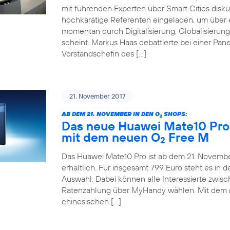
mit führenden Experten über Smart Cities disku
hochkarätige Referenten eingeladen, um über e
momentan durch Digitalisierung, Globalisieru
scheint. Markus Haas debattierte bei einer Pane
Vorstandschefin des […]
21. November 2017
AB DEM 21. NOVEMBER IN DEN O
SHOPS:
2
Das neue Huawei Mate10 Pro 
mit dem neuen O
Free M
2
Das Huawei Mate10 Pro ist ab dem 21. November
erhältlich. Für insgesamt 799 Euro steht es in
Auswahl. Dabei können alle Interessierte zwis
Ratenzahlung über MyHandy wählen. Mit dem
chinesischen […]