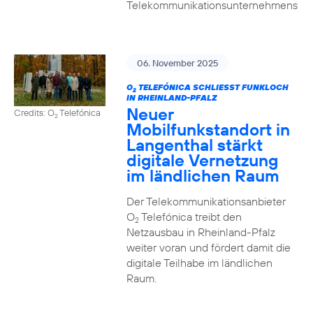
Telekommunikationsunternehmens
06. November 2025
O
TELEFÓNICA SCHLIESST FUNKLOCH I
2
N RHEINLAND-PFALZ
Neuer
Credits: O
Telefónica
2
Mobilfunkstandort in
Langenthal stärkt
digitale Vernetzung
im ländlichen Raum
Der Telekommunikationsanbieter
O
Telefónica treibt den
2
Netzausbau in Rheinland-Pfalz
weiter voran und fördert damit die
digitale Teilhabe im ländlichen
Raum.