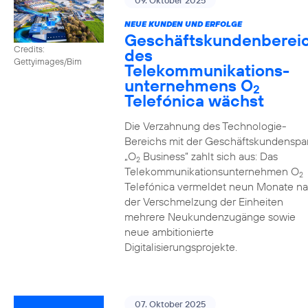
09. Oktober 2025
NEUE KUNDEN UND ERFOLGE
Geschäftskundenberei
Credits:
des
Gettyimages/Bim
Telekommunikations­
unternehmens O
2
Telefónica wächst
Die Verzahnung des Technologie-
Bereichs mit der Geschäftskundenspa
„O
Business” zahlt sich aus: Das
2
Telekommunikationsunternehmen O
2
Telefónica vermeldet neun Monate n
der Verschmelzung der Einheiten
mehrere Neukundenzugänge sowie
neue ambitionierte
Digitalisierungsprojekte.
07. Oktober 2025