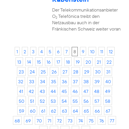
Der Telekommunikationsanbieter
O
Telefónica treibt den
2
Netzausbau auch in der
Fränkischen Schweiz weiter voran
1
2
3
4
5
6
7
8
9
10
11
12
13
14
15
16
17
18
19
20
21
22
23
24
25
26
27
28
29
30
31
32
33
34
35
36
37
38
39
40
41
42
43
44
45
46
47
48
49
50
51
52
53
54
55
56
57
58
59
60
61
62
63
64
65
66
67
68
69
70
71
72
73
74
75
76
77