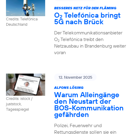
BESSERES NETZ FÜR DEN FLÄMING
O
Telefónica bringt
2
Credits: Telefónica
5G nach Brück
Deutschland
Der Telekommunikationsanbieter
O
Telefónica treibt den
2
Netzausbau in Brandenburg weiter
voran
12. November 2025
ALFONS LÖSING
Warum Alleingänge
Credits: istock /
den Neustart der
juststock,
BOS-Kommunikation
Tagesspiegel
gefährden
Polizei, Feuerwehr und
Rettungsdienste sollen sie ein