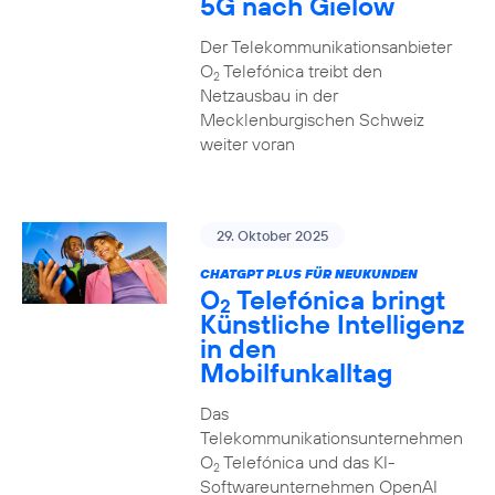
5G nach Gielow
Der Telekommunikationsanbieter
O
Telefónica treibt den
2
Netzausbau in der
Mecklenburgischen Schweiz
weiter voran
29. Oktober 2025
CHATGPT PLUS FÜR NEUKUNDEN
O
Telefónica bringt
2
Künstliche Intelligenz
in den
Mobilfunkalltag
Das
Telekommunikationsunternehmen
O
Telefónica und das KI-
2
Softwareunternehmen OpenAI