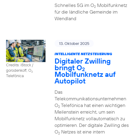
Schnelles 5G im O
Mobilfunknetz
2
für die ländliche Gemeinde im
Wendland
13. Oktober 2025
INTELLIGENTE NETZSTEUERUNG
Digitaler Zwilling
Credits: iStock /
bringt O
2
gorodenkoff, O
Mobilfunknetz auf
2
Telefónica
Autopilot
Das
Telekommunikationsunternehmen
O
Telefónica hat einen wichtigen
2
Meilenstein erreicht, um sein
Mobilfunknetz vollautomatisch zu
optimieren. Der digitale Zwilling des
O
Netzes ist eine intern
2