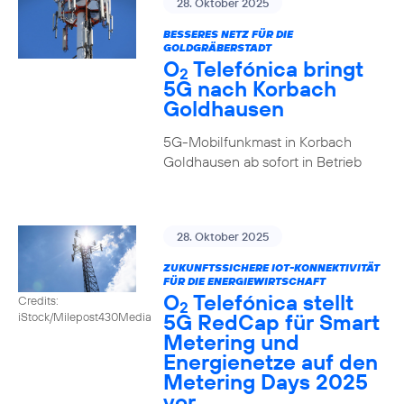
28. Oktober 2025
BESSERES NETZ FÜR DIE
GOLDGRÄBERSTADT
O
Telefónica bringt
2
5G nach Korbach
Goldhausen
5G-Mobilfunkmast in Korbach
Goldhausen ab sofort in Betrieb
28. Oktober 2025
ZUKUNFTSSICHERE IOT-KONNEKTIVITÄT
FÜR DIE ENERGIEWIRTSCHAFT
O
Telefónica stellt
Credits:
2
5G RedCap für Smart
iStock/Milepost430Media
Metering und
Energienetze auf den
Metering Days 2025
vor