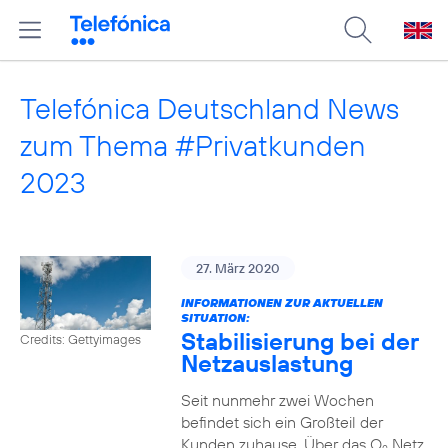
Telefónica Deutschland News
zum Thema #Privatkunden
2023
27. März 2020
INFORMATIONEN ZUR AKTUELLEN
SITUATION:
Stabilisierung bei der
Credits: Gettyimages
Netzauslastung
Seit nunmehr zwei Wochen
befindet sich ein Großteil der
Kunden zuhause. Über das O
Netz