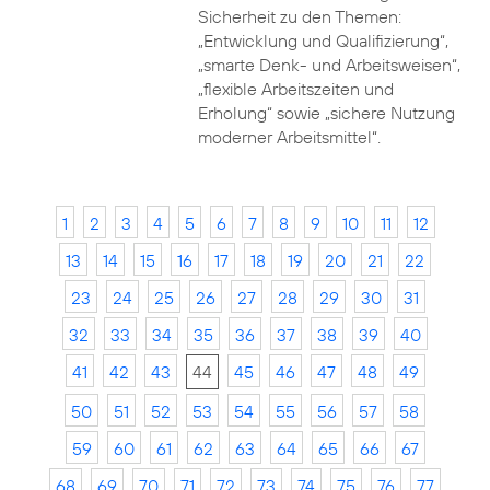
Sicherheit zu den Themen:
„Entwicklung und Qualifizierung“,
„smarte Denk- und Arbeitsweisen“,
„flexible Arbeitszeiten und
Erholung“ sowie „sichere Nutzung
moderner Arbeitsmittel“.
1
2
3
4
5
6
7
8
9
10
11
12
13
14
15
16
17
18
19
20
21
22
23
24
25
26
27
28
29
30
31
32
33
34
35
36
37
38
39
40
41
42
43
44
45
46
47
48
49
50
51
52
53
54
55
56
57
58
59
60
61
62
63
64
65
66
67
68
69
70
71
72
73
74
75
76
77