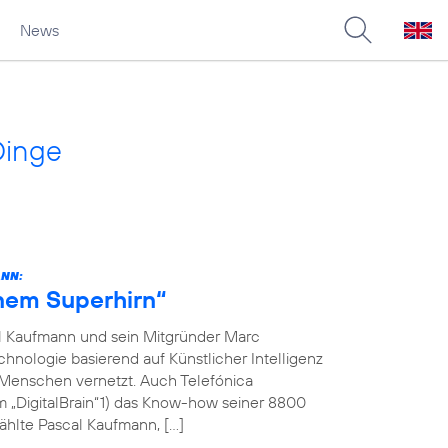
News
Dinge
ANN:
inem Superhirn“
l Kaufmann und sein Mitgründer Marc
hnologie basierend auf Künstlicher Intelligenz
 Menschen vernetzt. Auch Telefónica
m „DigitalBrain“1) das Know-how seiner 8800
ählte Pascal Kaufmann, […]