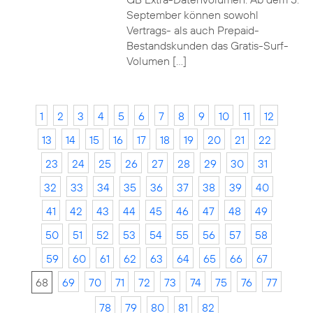
September können sowohl
Vertrags- als auch Prepaid-
Bestandskunden das Gratis-Surf-
Volumen […]
1
2
3
4
5
6
7
8
9
10
11
12
13
14
15
16
17
18
19
20
21
22
23
24
25
26
27
28
29
30
31
32
33
34
35
36
37
38
39
40
41
42
43
44
45
46
47
48
49
50
51
52
53
54
55
56
57
58
59
60
61
62
63
64
65
66
67
68
69
70
71
72
73
74
75
76
77
78
79
80
81
82