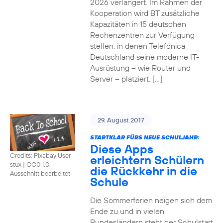
2026 verlängert. Im Rahmen der
Kooperation wird BT zusätzliche
Kapazitäten in 15 deutschen
Rechenzentren zur Verfügung
stellen, in denen Telefónica
Deutschland seine moderne IT-
Ausrüstung – wie Router und
Server – platziert. […]
29. August 2017
STARTKLAR FÜRS NEUE SCHULJAHR:
Diese Apps
Credits: Pixabay User
erleichtern Schülern
stux
|
CC0 1.0,
die Rückkehr in die
Ausschnitt bearbeitet
Schule
Die Sommerferien neigen sich dem
Ende zu und in vielen
Bundesländern steht der Schulstart