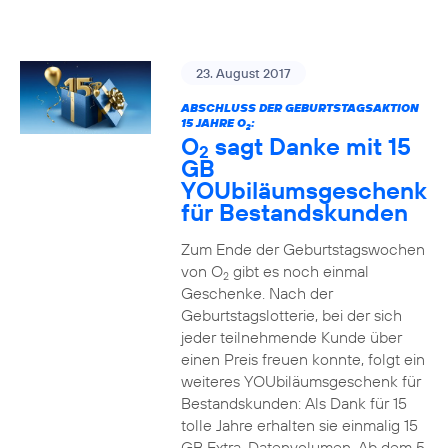
23. August 2017
ABSCHLUSS DER GEBURTSTAGSAKTION
15 JAHRE O
:
2
O
sagt Danke mit 15
2
GB
YOUbiläumsgeschenk
für Bestandskunden
Zum Ende der Geburtstagswochen
von O
gibt es noch einmal
2
Geschenke. Nach der
Geburtstagslotterie, bei der sich
jeder teilnehmende Kunde über
einen Preis freuen konnte, folgt ein
weiteres YOUbiläumsgeschenk für
Bestandskunden: Als Dank für 15
tolle Jahre erhalten sie einmalig 15
GB Extra-Datenvolumen. Ab dem 5.