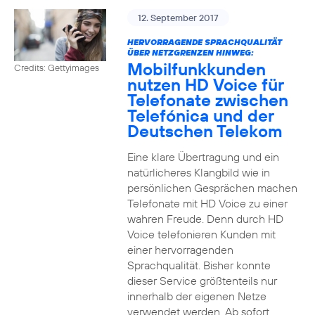
12. September 2017
HERVORRAGENDE SPRACHQUALITÄT
ÜBER NETZGRENZEN HINWEG:
Mobilfunkkunden
Credits: Gettyimages
nutzen HD Voice für
Telefonate zwischen
Telefónica und der
Deutschen Telekom
Eine klare Übertragung und ein
natürlicheres Klangbild wie in
persönlichen Gesprächen machen
Telefonate mit HD Voice zu einer
wahren Freude. Denn durch HD
Voice telefonieren Kunden mit
einer hervorragenden
Sprachqualität. Bisher konnte
dieser Service größtenteils nur
innerhalb der eigenen Netze
verwendet werden. Ab sofort