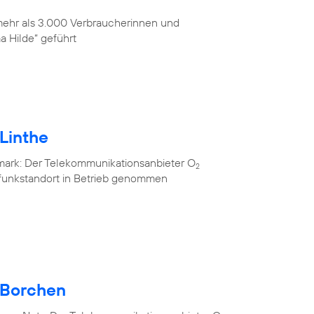
 mehr als 3.000 Verbraucherinnen und
 Hilde“ geführt
Linthe
mark: Der Telekommunikationsanbieter O
2
lfunkstandort in Betrieb genommen
 Borchen