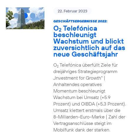
22. Februar 2023
GESCHÄFTSERGEBNISSE 2022:
O
Telefónica
2
beschleunigt
Wachstum und blickt
zuversichtlich auf das
neue Geschäftsjahr
O
Telefónica überfüllt Ziele für
2
dreijähriges Strategieprogramm
„Investment for Growth“ |
Anhaltendes operatives
Momentum beschleunigt
Wachstum bei Umsatz (+5.9
Prozent) und OIBDA (+5,3 Prozent).
Umsatz klettert erstmals über die
8-Milliarden-Euro-Marke | Zahl der
Vertragsanschlüsse steigt im
Mobilfunk dank der starken