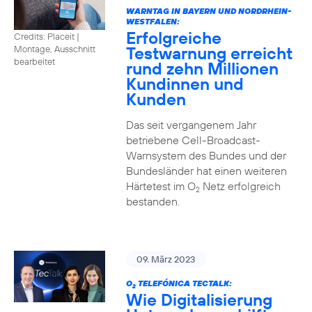
WARNTAG IN BAYERN UND NORDRHEIN-
WESTFALEN:
Erfolgreiche
Credits: Placeit |
Testwarnung erreicht
Montage, Ausschnitt
bearbeitet
rund zehn Millionen
Kundinnen und
Kunden
Das seit vergangenem Jahr
betriebene Cell-Broadcast-
Warnsystem des Bundes und der
Bundesländer hat einen weiteren
Härtetest im O
Netz erfolgreich
2
bestanden.
09. März 2023
O
TELEFÓNICA TECTALK:
2
Wie Digitalisierung