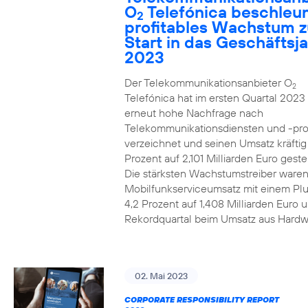
O
Telefónica beschleun
2
profitables Wachstum 
Start in das Geschäftsj
2023
Der Telekommunikationsanbieter O
2
Telefónica hat im ersten Quartal 2023
erneut hohe Nachfrage nach
Telekommunikationsdiensten und -pr
verzeichnet und seinen Umsatz kräfti
Prozent auf 2,101 Milliarden Euro gestei
Die stärksten Wachstumstreiber waren
Mobilfunkserviceumsatz mit einem Pl
4,2 Prozent auf 1,408 Milliarden Euro 
Rekordquartal beim Umsatz aus Hardw
02. Mai 2023
CORPORATE RESPONSIBILITY REPORT