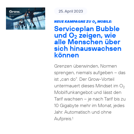
25. April 2023
NEUE KAMPAGNE ZU O
MOBILE:
2
Serviceplan Bubble
und O
zeigen, wie
2
alle Menschen über
sich hinauswachsen
können
Grenzen überwinden, Normen
sprengen, niemals aufgeben – das
ist „can do“. Der Grow-Vorteil
untermauert dieses Mindset im O
2
Mobilfunkangebot und lässt den
Tarif wachsen – je nach Tarif bis zu
10 Gigabyte mehr im Monat, jedes
Jahr. Automatisch und ohne
Aufpreis.
1