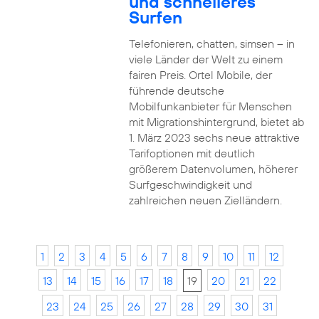
und schnelleres
Surfen
Telefonieren, chatten, simsen – in
viele Länder der Welt zu einem
fairen Preis. Ortel Mobile, der
führende deutsche
Mobilfunkanbieter für Menschen
mit Migrationshintergrund, bietet ab
1. März 2023 sechs neue attraktive
Tarifoptionen mit deutlich
größerem Datenvolumen, höherer
Surfgeschwindigkeit und
zahlreichen neuen Zielländern.
1
2
3
4
5
6
7
8
9
10
11
12
13
14
15
16
17
18
19
20
21
22
23
24
25
26
27
28
29
30
31