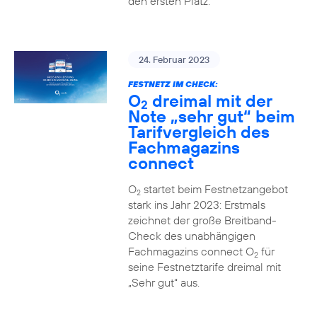
den ersten Platz.
24. Februar 2023
FESTNETZ IM CHECK:
O
dreimal mit der
2
Note „sehr gut“ beim
Tarifvergleich des
Fachmagazins
connect
O
startet beim Festnetzangebot
2
stark ins Jahr 2023: Erstmals
zeichnet der große Breitband-
Check des unabhängigen
Fachmagazins connect O
für
2
seine Festnetztarife dreimal mit
„Sehr gut“ aus.