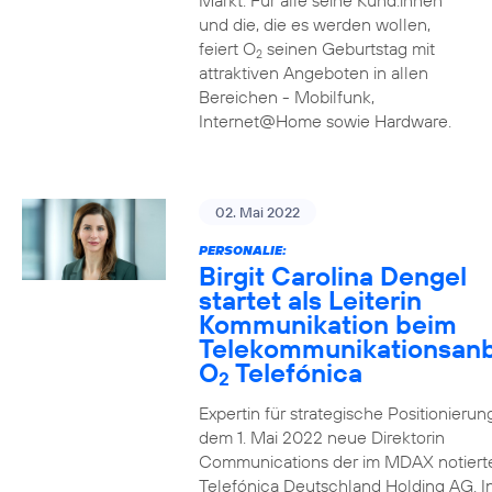
Markt. Für alle seine Kund:innen
und die, die es werden wollen,
feiert O
seinen Geburtstag mit
2
attraktiven Angeboten in allen
Bereichen - Mobilfunk,
Internet@Home sowie Hardware.
02. Mai 2022
PERSONALIE:
Birgit Carolina Dengel
startet als Leiterin
Kommunikation beim
Telekommunikationsanb
O
Telefónica
2
Expertin für strategische Positionierung 
dem 1. Mai 2022 neue Direktorin
Communications der im MDAX notiert
Telefónica Deutschland Holding AG. In