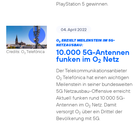
PlayStation 5 gewinnen.
04. April 2022
O
ERZIELT MEILENSTEIN IM 5G-
2
NETZAUSBAU:
10.000 5G-Antennen
Credits: O
Telefónica
2
funken im O
Netz
2
Der Telekommunikationsanbieter
O
Telefónica hat einen wichtigen
2
Meilenstein in seiner bundesweiten
5G Netzausbau-Offensive erreicht:
Aktuell funken rund 10.000 5G-
Antennen im O
Netz. Damit
2
versorgt O
über ein Drittel der
2
Bevölkerung mit 5G.