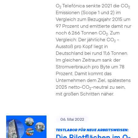
O
Telefónica senkte 2021 die CO
2
2
Emissionen (Scope 1 und 2) im
Vergleich zum Bezugsjahr 2015 um
97 Prozent und emittierte damit nur
noch 6.266 Tonnen CO
. Zum
2
Vergleich: Der jährliche CO
-
2
Ausstoß pro Kopf liegt in
Deutschland bei rund 11,6 Tonnen.
Im gleichen Zeitraum sank der
Stromverbrauch pro Byte um 78
Prozent. Damit kommt das
Unternehmen dem Ziel, spätestens
2025 netto-CO
-neutral zu sein,
2
mit großen Schritten näher.
06. Mai 2022
TESTLABOR FÜR NEUE ARBEITSWEISEN:
Die Pilotflächen im O