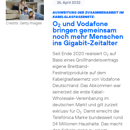
26. April 2022
AUSWEITUNG DER ZUSAMMENARBEIT IM
KABELGLASFASERNETZ:
O
und Vodafone
Credits: Getty Images
2
bringen gemeinsam
noch mehr Menschen
ins Gigabit-Zeitalter
Seit Ende 2020 realisiert O
auf
2
Basis eines Großhandelsvertrags
eigene Breitband-
Festnetzprodukte auf dem
Kabelglasfasernetz von Vodafone
Deutschland. Das Abkommen war
seinerzeit die erste Kabel-
Wholesale-Vereinbarung im
deutschen Markt und gilt zurzeit
exklusiv für O
. Damit erreicht die
2
Telefónica Marke bundesweit rund
24 Millionen Haushalte. Das macht