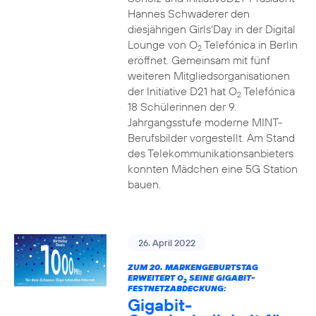
Hannes Schwaderer den
diesjährigen Girls‘Day in der Digital
Lounge von O
Telefónica in Berlin
2
eröffnet. Gemeinsam mit fünf
weiteren Mitgliedsorganisationen
der Initiative D21 hat O
Telefónica
2
18 Schülerinnen der 9.
Jahrgangsstufe moderne MINT-
Berufsbilder vorgestellt. Am Stand
des Telekommunikationsanbieters
konnten Mädchen eine 5G Station
bauen.
26. April 2022
ZUM 20. MARKENGEBURTSTAG
ERWEITERT O
SEINE GIGABIT-
2
FESTNETZABDECKUNG:
Gigabit-