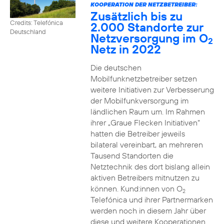
KOOPERATION DER NETZBETREIBER:
Zusätzlich bis zu
Credits: Telefónica
2.000 Standorte zur
Deutschland
Netzversorgung im O
2
Netz in 2022
Die deutschen
Mobilfunknetzbetreiber setzen
weitere Initiativen zur Verbesserung
der Mobilfunkversorgung im
ländlichen Raum um. Im Rahmen
ihrer „Graue Flecken Initiativen“
hatten die Betreiber jeweils
bilateral vereinbart, an mehreren
Tausend Standorten die
Netztechnik des dort bislang allein
aktiven Betreibers mitnutzen zu
können. Kund:innen von O
2
Telefónica und ihrer Partnermarken
werden noch in diesem Jahr über
diese und weitere Kooperationen