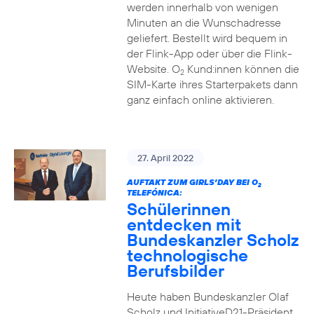
werden innerhalb von wenigen
Minuten an die Wunschadresse
geliefert. Bestellt wird bequem in
der Flink-App oder über die Flink-
Website. O
Kund:innen können die
2
SIM-Karte ihres Starterpakets dann
ganz einfach online aktivieren.
27. April 2022
AUFTAKT ZUM GIRLS’DAY BEI O
2
TELEFÓNICA:
Schülerinnen
entdecken mit
Bundeskanzler Scholz
technologische
Berufsbilder
Heute haben Bundeskanzler Olaf
Scholz und InitiativeD21-Präsident