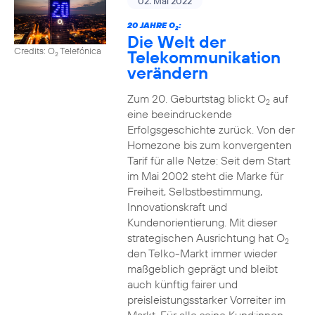
02. Mai 2022
20 JAHRE O
:
2
Die Welt der
Credits: O
Telefónica
Telekommunikation
2
verändern
Zum 20. Geburtstag blickt O
auf
2
eine beeindruckende
Erfolgsgeschichte zurück. Von der
Homezone bis zum konvergenten
Tarif für alle Netze: Seit dem Start
im Mai 2002 steht die Marke für
Freiheit, Selbstbestimmung,
Innovationskraft und
Kundenorientierung. Mit dieser
strategischen Ausrichtung hat O
2
den Telko-Markt immer wieder
maßgeblich geprägt und bleibt
auch künftig fairer und
preisleistungsstarker Vorreiter im