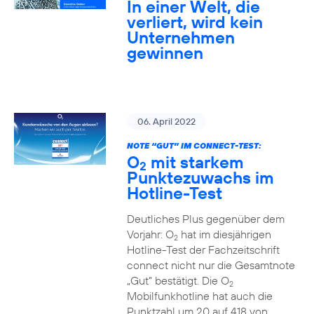
In einer Welt, die
verliert, wird kein
Unternehmen
gewinnen
06. April 2022
NOTE “GUT” IM CONNECT-TEST:
O
mit starkem
2
Punktezuwachs im
Hotline-Test
Deutliches Plus gegenüber dem
Vorjahr: O
hat im diesjährigen
2
Hotline-Test der Fachzeitschrift
connect nicht nur die Gesamtnote
„Gut“ bestätigt. Die O
2
Mobilfunkhotline hat auch die
Punktzahl um 20 auf 418 von