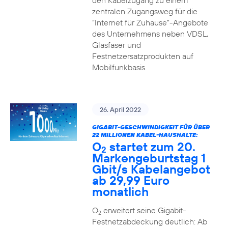
den Kabelzugang zu einem
zentralen Zugangsweg für die
“Internet für Zuhause”-Angebote
des Unternehmens neben VDSL,
Glasfaser und
Festnetzersatzprodukten auf
Mobilfunkbasis.
26. April 2022
GIGABIT-GESCHWINDIGKEIT FÜR ÜBER
22 MILLIONEN KABEL-HAUSHALTE:
O
startet zum 20.
2
Markengeburtstag 1
Gbit/s Kabelangebot
ab 29,99 Euro
monatlich
O
erweitert seine Gigabit-
2
Festnetzabdeckung deutlich: Ab