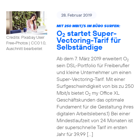
28. Februar 2019
MIT 250 MBIT/S IM BÜRO SURFEN:
O
startet Super-
2
Credits: Pixabay User
Vectoring-Tarif für
Free-Photos
|
CC0 1.0,
Selbständige
Auschnitt bearbeitet
Ab dem 7. März 2019 erweitert O
2
sein DSL-Portfolio für Freiberufler
und kleine Unternehmer um einen
Super-Vectoring-Tarif. Mit einer
Surfgeschwindigkeit von bis zu 250
Mbit/s bietet O
my Office XL
2
Geschäftskunden das optimale
Fundament für die Gestaltung ihres
digitalen Arbeitslebens.1) Bei einer
Mindestlaufzeit von 24 Monaten ist
der superschnelle Tarif im ersten
Jahr für 39,99 […]