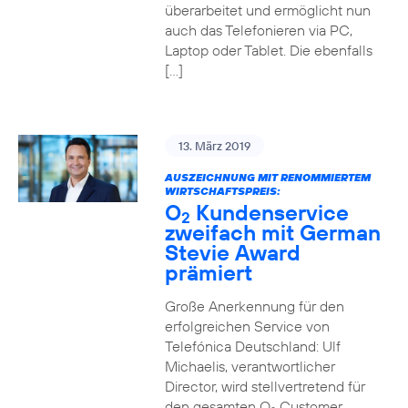
überarbeitet und ermöglicht nun
auch das Telefonieren via PC,
Laptop oder Tablet. Die ebenfalls
[…]
13. März 2019
AUSZEICHNUNG MIT RENOMMIERTEM
WIRTSCHAFTSPREIS:
O
Kundenservice
2
zweifach mit German
Stevie Award
prämiert
Große Anerkennung für den
erfolgreichen Service von
Telefónica Deutschland: Ulf
Michaelis, verantwortlicher
Director, wird stellvertretend für
den gesamten O
Customer