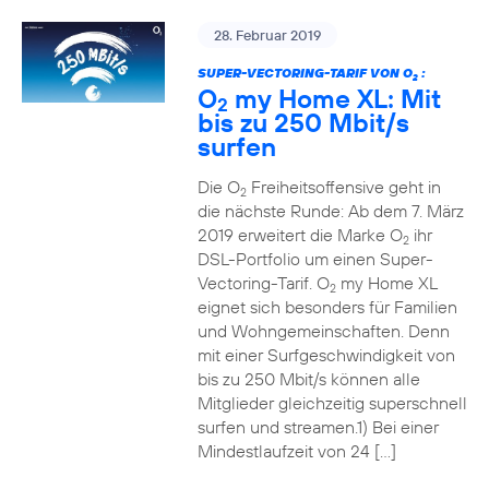
28. Februar 2019
SUPER-VECTORING-TARIF VON O
:
2
O
my Home XL: Mit
2
bis zu 250 Mbit/s
surfen
Die O
Freiheitsoffensive geht in
2
die nächste Runde: Ab dem 7. März
2019 erweitert die Marke O
ihr
2
DSL-Portfolio um einen Super-
Vectoring-Tarif. O
my Home XL
2
eignet sich besonders für Familien
und Wohngemeinschaften. Denn
mit einer Surfgeschwindigkeit von
bis zu 250 Mbit/s können alle
Mitglieder gleichzeitig superschnell
surfen und streamen.1) Bei einer
Mindestlaufzeit von 24 […]