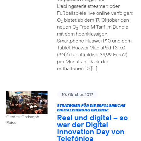
Lieblingsserie streamen oder
Fußballspiele live online verfolgen:
O
bietet ab dem 17. Oktober den
2
neuen O
Free M Tarif im Bundle
2
mit dem hochklassigen
Smartphone Huawei P10 und dem
Tablet Huawei MediaPad T3 7.0
(3G)1) für attraktive 39,99 Euro2)
pro Monat an. Dank der
enthaltenen 10 […]
10. Oktober 2017
STRATEGIEN FÜR DIE ERFOLGREICHE
DIGITALISIERUNG ERLEBEN:
Real und digital – so
Credits: Christoph
war der Digital
Reiss
Innovation Day von
Telefónica