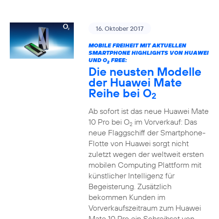
16. Oktober 2017
MOBILE FREIHEIT MIT AKTUELLEN
SMARTPHONE HIGHLIGHTS VON HUAWEI
UND O
FREE:
2
Die neusten Modelle
der Huawei Mate
Reihe bei O
2
Ab sofort ist das neue Huawei Mate
10 Pro bei O
im Vorverkauf: Das
2
neue Flaggschiff der Smartphone-
Flotte von Huawei sorgt nicht
zuletzt wegen der weltweit ersten
mobilen Computing Plattform mit
künstlicher Intelligenz für
Begeisterung. Zusätzlich
bekommen Kunden im
Vorverkaufszeitraum zum Huawei
Mate 10 Pro ein Schreibset von