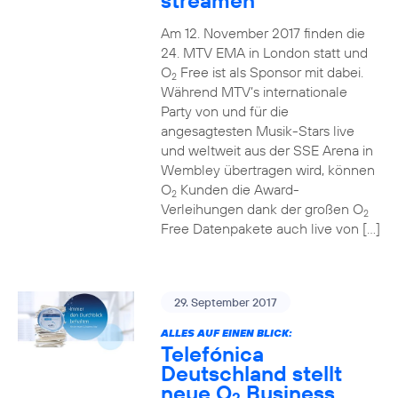
streamen
Am 12. November 2017 finden die
24. MTV EMA in London statt und
O
Free ist als Sponsor mit dabei.
2
Während MTV’s internationale
Party von und für die
angesagtesten Musik-Stars live
und weltweit aus der SSE Arena in
Wembley übertragen wird, können
O
Kunden die Award-
2
Verleihungen dank der großen O
2
Free Datenpakete auch live von […]
29. September 2017
ALLES AUF EINEN BLICK:
Telefónica
Deutschland stellt
neue O
Business
2