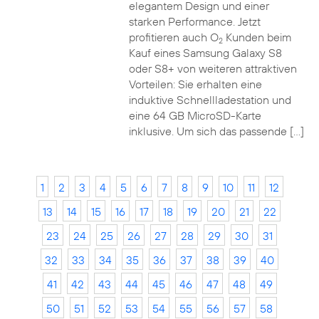
elegantem Design und einer
starken Performance. Jetzt
profitieren auch O
Kunden beim
2
Kauf eines Samsung Galaxy S8
oder S8+ von weiteren attraktiven
Vorteilen: Sie erhalten eine
induktive Schnellladestation und
eine 64 GB MicroSD-Karte
inklusive. Um sich das passende […]
1
2
3
4
5
6
7
8
9
10
11
12
13
14
15
16
17
18
19
20
21
22
23
24
25
26
27
28
29
30
31
32
33
34
35
36
37
38
39
40
41
42
43
44
45
46
47
48
49
50
51
52
53
54
55
56
57
58