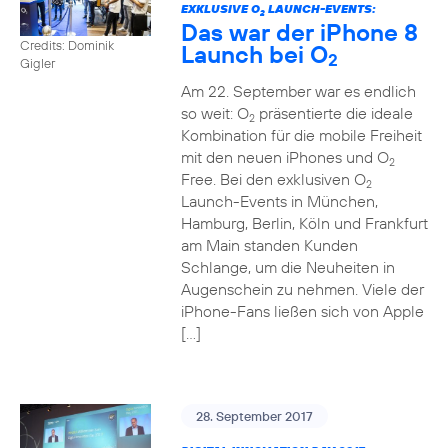
EXKLUSIVE O
LAUNCH-EVENTS:
2
Das war der iPhone 8
Credits: Dominik
Launch bei O
2
Gigler
Am 22. September war es endlich
so weit: O
präsentierte die ideale
2
Kombination für die mobile Freiheit
mit den neuen iPhones und O
2
Free. Bei den exklusiven O
2
Launch-Events in München,
Hamburg, Berlin, Köln und Frankfurt
am Main standen Kunden
Schlange, um die Neuheiten in
Augenschein zu nehmen. Viele der
iPhone-Fans ließen sich von Apple
[…]
28. September 2017