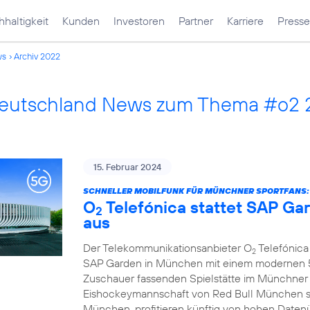
haltigkeit
Kunden
Investoren
Partner
Karriere
Presse
ws
Archiv 2022
Deutschland News zum Thema #o2
15. Februar 2024
SCHNELLER MOBILFUNK FÜR MÜNCHNER SPORTFANS:
O
Telefónica stattet SAP G
2
aus
Der Telekommunikationsanbieter O
Telefónica 
2
SAP Garden in München mit einem modernen 5G
Zuschauer fassenden Spielstätte im Münchner
Eishockeymannschaft von Red Bull München s
München, profitieren künftig von hohen Daten