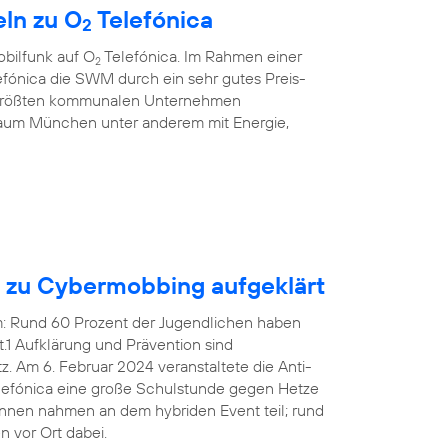
ln zu O
Telefónica
2
bilfunk auf O
Telefónica. Im Rahmen einer
2
fónica die SWM durch ein sehr gutes Preis-
r größten kommunalen Unternehmen
aum München unter anderem mit Energie,
n zu Cybermobbing aufgeklärt
em: Rund 60 Prozent der Jugendlichen haben
1 Aufklärung und Prävention sind
 Am 6. Februar 2024 veranstaltete die Anti-
efónica eine große Schulstunde gegen Hetze
innen nahmen an dem hybriden Event teil; rund
 vor Ort dabei.