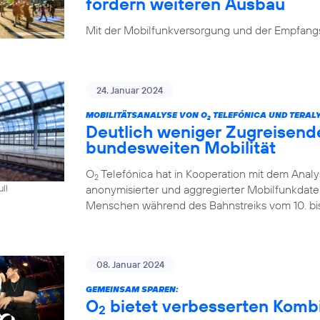
fordern weiteren Ausbau
Mit der Mobilfunkversorgung und der Empfangsq
24. Januar 2024
MOBILITÄTSANALYSE VON O
TELEFÓNICA UND TERALY
2
Deutlich weniger Zugreisend
bundesweiten Mobilität
O
Telefónica hat in Kooperation mit dem Analys
2
anonymisierter und aggregierter Mobilfunkdaten 
ull
Menschen während des Bahnstreiks vom 10. bis 
08. Januar 2024
GEMEINSAM SPAREN:
O
bietet verbesserten Kombi-
2