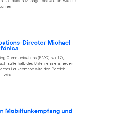
h. Die beiden Manager diskutieren, wie die
 können.
ations-Director Michael
fónica
eting Communications (BMC), wird O
2
 sich außerhalb des Unternehmens neuen
ndreas Laukenmann wird den Bereich
t wird.
en Mobilfunkempfang und