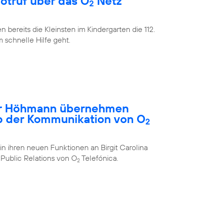
Notruf über das O
Netz
2
bereits die Kleinsten im Kindergarten die 112.
m schnelle Hilfe geht.
ar Höhmann übernehmen
b der Kommunikation von O
2
in ihren neuen Funktionen an Birgit Carolina
Public Relations von O
Telefónica.
2