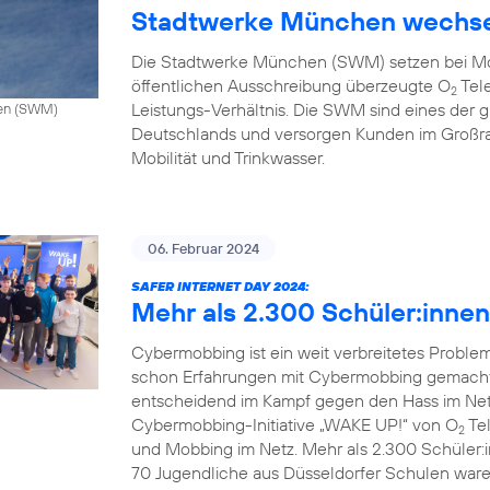
Stadtwerke München wechse
Die Stadtwerke München (SWM) setzen bei Mo
öffentlichen Ausschreibung überzeugte O
Tele
2
Leistungs-Verhältnis. Die SWM sind eines de
hen (SWM)
Deutschlands und versorgen Kunden im Großr
Mobilität und Trinkwasser.
06. Februar 2024
SAFER INTERNET DAY 2024:
Mehr als 2.300 Schüler:inne
Cybermobbing ist ein weit verbreitetes Probl
schon Erfahrungen mit Cybermobbing gemacht.
entscheidend im Kampf gegen den Hass im Netz.
Cybermobbing-Initiative „WAKE UP!“ von O
Tel
2
und Mobbing im Netz. Mehr als 2.300 Schüler:
70 Jugendliche aus Düsseldorfer Schulen waren