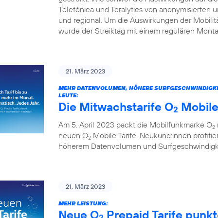
Telefónica und Teralytics von anonymisierten
und regional. Um die Auswirkungen der Mobilitä
wurde der Streiktag mit einem regulären Monta
21. März 2023
MEHR DATENVOLUMEN, HÖHERE SURFGESCHWINDIGKEITE
LEUTE:
Die Mitwachstarife O
Mobile
2
Am 5. April 2023 packt die Mobilfunkmarke O
2
neuen O
Mobile Tarife. Neukund:innen profitie
2
höherem Datenvolumen und Surfgeschwindigkei
21. März 2023
MEHR LEISTUNG:
Neue O
Prepaid Tarife punk
2