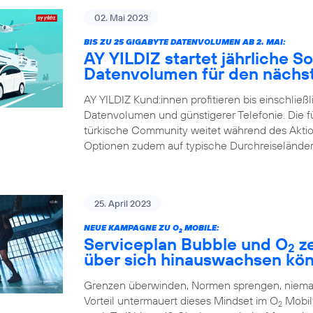
02. Mai 2023
BIS ZU 25 GIGABYTE DATENVOLUMEN AB 2. MAI:
AY YILDIZ startet jährliche 
Datenvolumen für den nächst
AY YILDIZ Kund:innen profitieren bis einschließ
Datenvolumen und günstigerer Telefonie. Die 
türkische Community weitet während des Aktions
Optionen zudem auf typische Durchreiseländer
25. April 2023
NEUE KAMPAGNE ZU O
MOBILE:
2
Serviceplan Bubble und O
ze
2
über sich hinauswachsen kö
Grenzen überwinden, Normen sprengen, niemals
Vorteil untermauert dieses Mindset im O
Mobilf
2