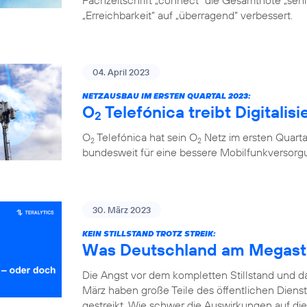
Fachzeitschrift „connect“ die Gesamtnote „sehr 
„Erreichbarkeit“ auf „überragend“ verbessert.
04. April 2023
NETZAUSBAU IM ERSTEN QUARTAL 2023:
O
Telefónica treibt Digitalis
2
O
Telefónica hat sein O
Netz im ersten Quarta
2
2
bundesweit für eine bessere Mobilfunkversorg
30. März 2023
KEIN STILLSTAND TROTZ STREIK:
Was Deutschland am Megastr
Die Angst vor dem kompletten Stillstand und 
März haben große Teile des öffentlichen Diens
gestreikt. Wie schwer die Auswirkungen auf die