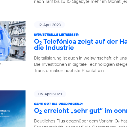
nach Tarif bis zu 10 Gigabyte mehr im Monat, j
12. April 2023
INDUSTRIELLE LEITMESSE:
O
Telefónica zeigt auf der 
2
die Industrie
Digitalisierung ist auch in weltwirtschaftlich u
Die Investitionen in digitale Technologien st
d)
Transformation höchste Priorität ein.
06. April 2023
SEHR GUT BIS ÜBERRAGEND:
O
erreicht „sehr gut“ im con
2
Deutliches Plus gegenüber dem Vorjahr: O
hat
2