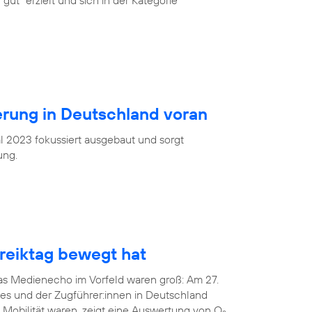
gut“ erzielt und sich in der Kategorie
ierung in Deutschland voran
l 2023 fokussiert ausgebaut und sorgt
ung.
eiktag bewegt hat
das Medienecho im Vorfeld waren groß: Am 27.
tes und der Zugführer:innen in Deutschland
 Mobilität waren, zeigt eine Auswertung von O