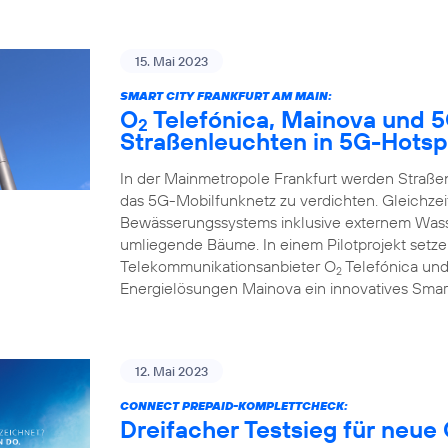
15. Mai 2023
SMART CITY FRANKFURT AM MAIN:
O
Telefónica, Mainova und 
2
Straßenleuchten in 5G-Hotsp
In der Mainmetropole Frankfurt werden Straß
das 5G-Mobilfunknetz zu verdichten. Gleichzeit
Bewässerungssystems inklusive externem Wasse
umliegende Bäume. In einem Pilotprojekt set
Telekommunikationsanbieter O
Telefónica und
2
Energielösungen Mainova ein innovatives Smar
12. Mai 2023
CONNECT PREPAID-KOMPLETTCHECK:
Dreifacher Testsieg für neue