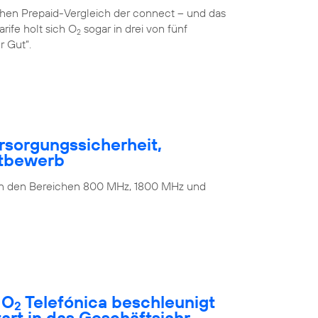
ichen Prepaid-Vergleich der connect – und das
rife holt sich O
sogar in drei von fünf
2
r Gut“.
rsorgungssicherheit,
ttbewerb
 in den Bereichen 800 MHz, 1800 MHz und
 O
Telefónica beschleunigt
2
rt in das Geschäftsjahr