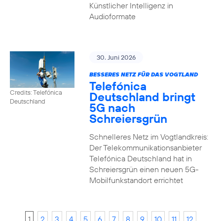
Künstlicher Intelligenz in
Audioformate
30. Juni 2026
BESSERES NETZ FÜR DAS VOGTLAND
Telefónica
Credits: Telefónica
Deutschland bringt
Deutschland
5G nach
Schreiersgrün
Schnelleres Netz im Vogtlandkreis:
Der Telekommunikationsanbieter
Telefónica Deutschland hat in
Schreiersgrün einen neuen 5G-
Mobilfunkstandort errichtet
1
2
3
4
5
6
7
8
9
10
11
12