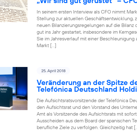
„Wir sind gut gerüstet“ – CF
In seinem ersten Interview als CFO nimmt Mar
Stellung zur aktuellen Geschäftsentwicklun
neuen Bilanzierungsregelungen auf die Bilanz 
gut ins Jahr gestartet, insbesondere im Kerng
Sie im Jahresverlauf mit einer Beschleunigung
Markt […]
25. April 2018
Veränderung an der Spitze de
Telefónica Deutschland Hold
Die Aufsichtsratsvorsitzende der Telefónica De
den Aufsichtsrat und den Vorstand des Unterneh
Amt als Vorsitzende des Aufsichtsrats mit sofo
Ausscheiden aus dem Board der spanischen Tele
berufliche Ziele zu verfolgen. Gleichzeitig hat [