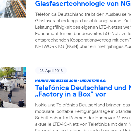
Glasfasertechnologie von 
Telefónica Deutschland treibt den Ausbau sein
Glasfaseranbindungen beschleunigt voran. Ziel
Leistungsfähigkeit des eigenen LTE-Netzes weit
Fundament für ein bundesweites 5G-Netz zu l
entsprechenden Kooperationsvertrag mit dem 
NETWORK KG (NGN) über ein mehrjähriges Ausb
23. April 2018
HANNOVER MESSE 2018 - INDUSTRIE 4.0:
Telefónica Deutschland und N
„Factory in a Box“ vor
Nokia und Telefónica Deutschland bringen das N
modulare, portable Fertigungsanlage in Standa
Schritt näher. Im Rahmen der Hannover Messe 
aktuelle LTE/4G-Netz von Telefónica mit dem 
Konzept umfasst cloud-basierte Lösungen, Rob