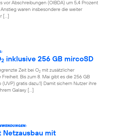
nis vor Abschreibungen (OIBDA) um 5,4 Prozent
n Anstieg waren insbesondere die weiter
r […]
S:
O
inklusive 256 GB mircoSD
2
grenzte Zeit bei O
mit zusätzlicher
2
Freiheit. Bis zum 8. Mai gibt es die 256 GB
(UVP) gratis dazu.1) Damit sichern Nutzer ihre
 ihrem Galaxy […]
ANWENDUNGEN:
t Netzausbau mit