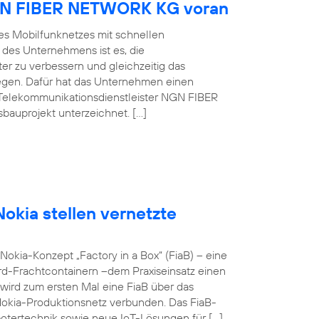
NGN FIBER NETWORK KG voran
es Mobilfunknetzes mit schnellen
 des Unternehmens ist es, die
er zu verbessern und gleichzeitig das
egen. Dafür hat das Unternehmen einen
Telekommunikationsdienstleister NGN FIBER
auprojekt unterzeichnet. […]
okia stellen vernetzte
okia-Konzept „Factory in a Box“ (FiaB) – eine
rd-Frachtcontainern –dem Praxiseinsatz einen
wird zum ersten Mal eine FiaB über das
Nokia-Produktionsnetz verbunden. Das FiaB-
otertechnik sowie neue IoT-Lösungen für […]