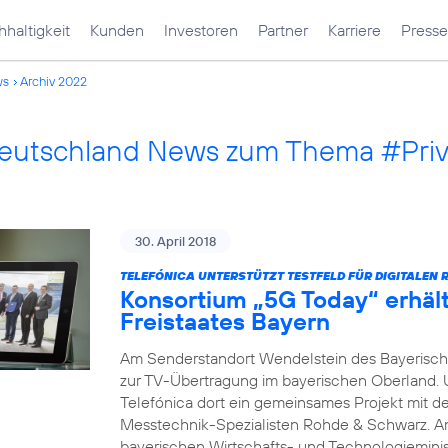
haltigkeit
Kunden
Investoren
Partner
Karriere
Presse
ws
Archiv 2022
Deutschland News zum Thema #Pri
30. April 2018
TELEFÓNICA UNTERSTÜTZT TESTFELD FÜR DIGITALEN 
Konsortium „5G Today“ erhäl
Freistaates Bayern
Am Senderstandort Wendelstein des Bayerische
zur TV-Übertragung im bayerischen Oberland.
Telefónica dort ein gemeinsames Projekt mit 
Messtechnik-Spezialisten Rohde & Schwarz. A
bayerischen Wirtschafts- und Technologieminis