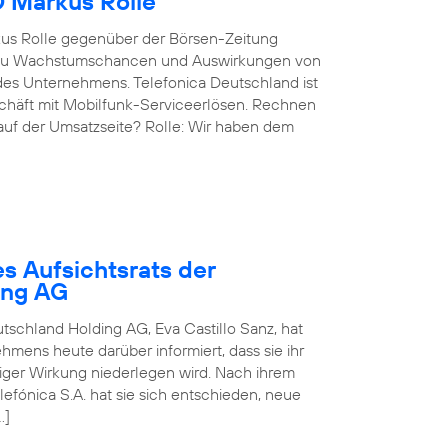
O Markus Rolle
kus Rolle gegenüber der Börsen-Zeitung
g, zu Wachstumschancen und Auswirkungen von
des Unternehmens. Telefonica Deutschland ist
eschäft mit Mobilfunk-Serviceerlösen. Rechnen
 auf der Umsatzseite? Rolle: Wir haben dem
s Aufsichtsrats der
ing AG
utschland Holding AG, Eva Castillo Sanz, hat
mens heute darüber informiert, dass sie ihr
rtiger Wirkung niederlegen wird. Nach ihrem
fónica S.A. hat sie sich entschieden, neue
…]