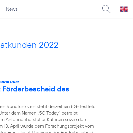
News
vatkunden 2022
RUNDFUNK:
t Förderbescheid des
n Rundfunks entsteht derzeit ein 5G-Testfeld
 Unter dem Namen „5G Today“ betreibt
dem Antennenhersteller Kathrein sowie dem
m 13. April wurde dem Forschungsprojekt vom
ter Franz Josef Pschierer der Förderbescheid