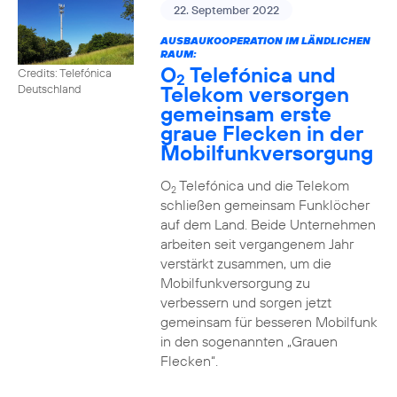
22. September 2022
AUSBAUKOOPERATION IM LÄNDLICHEN
RAUM:
O
Telefónica und
Credits: Telefónica
2
Telekom versorgen
Deutschland
gemeinsam erste
graue Flecken in der
Mobilfunkversorgung
O
Telefónica und die Telekom
2
schließen gemeinsam Funklöcher
auf dem Land. Beide Unternehmen
arbeiten seit vergangenem Jahr
verstärkt zusammen, um die
Mobilfunkversorgung zu
verbessern und sorgen jetzt
gemeinsam für besseren Mobilfunk
in den sogenannten „Grauen
Flecken“.