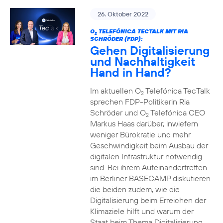
26. Oktober 2022
O
TELEFÓNICA TECTALK MIT RIA
2
SCHRÖDER (FDP):
Gehen Digitalisierung
und Nachhaltigkeit
Hand in Hand?
Im aktuellen O
Telefónica TecTalk
2
sprechen FDP-Politikerin Ria
Schröder und O
Telefónica CEO
2
Markus Haas darüber, inwiefern
weniger Bürokratie und mehr
Geschwindigkeit beim Ausbau der
digitalen Infrastruktur notwendig
sind. Bei ihrem Aufeinandertreffen
im Berliner BASECAMP diskutieren
die beiden zudem, wie die
Digitalisierung beim Erreichen der
Klimaziele hilft und warum der
Staat beim Thema Digitalisierung