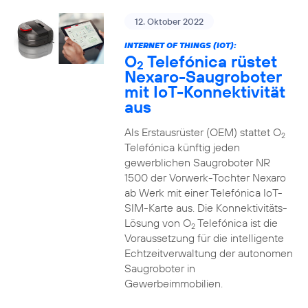
12. Oktober 2022
INTERNET OF THINGS (IOT):
O
Telefónica rüstet
2
Nexaro-Saugroboter
mit IoT-Konnektivität
aus
Als Erstausrüster (OEM) stattet O
2
Telefónica künftig jeden
gewerblichen Saugroboter NR
1500 der Vorwerk-Tochter Nexaro
ab Werk mit einer Telefónica IoT-
SIM-Karte aus. Die Konnektivitäts-
Lösung von O
Telefónica ist die
2
Voraussetzung für die intelligente
Echtzeitverwaltung der autonomen
Saugroboter in
Gewerbeimmobilien.