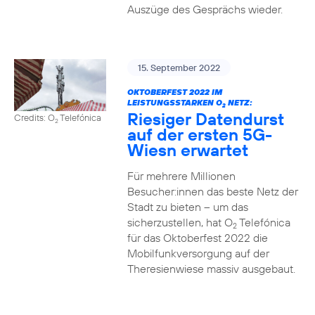
Auszüge des Gesprächs wieder.
15. September 2022
OKTOBERFEST 2022 IM
LEISTUNGSSTARKEN O
NETZ:
2
Riesiger Datendurst
Credits: O
Telefónica
2
auf der ersten 5G-
Wiesn erwartet
Für mehrere Millionen
Besucher:innen das beste Netz der
Stadt zu bieten – um das
sicherzustellen, hat O
Telefónica
2
für das Oktoberfest 2022 die
Mobilfunkversorgung auf der
Theresienwiese massiv ausgebaut.