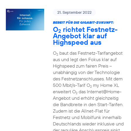
21. September 2022
BEREIT FÜR DIE GIGABIT-ZUKUNFT:
O
richtet Festnetz-
2
Angebot klar auf
Highspeed aus
O
baut das Festnetz-Tarifangebot
2
aus und legt den Fokus klar auf
Highspeed zum fairen Preis –
unabhängig von der Technologie
des Festnetzanschlusses. Mit dem
500 Mbit/s-Tarif O
my Home XL
2
erweitert O
das Internet@Home-
2
Angebot und erhöht gleichzeitig
die Bandbreite in den Start-Tarifen.
Zudem ist die Allnet-Flat für
Festnetz und Mobilfunk innerhalb
Deutschlands wieder inklusive und
der reguläre Anschlusspreis sinkt.