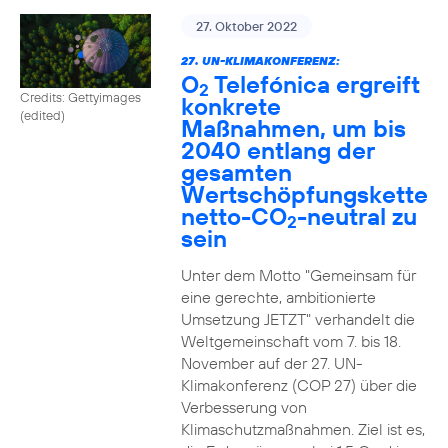
27. Oktober 2022
27. UN-KLIMAKONFERENZ:
O
Telefónica ergreift
2
Credits: Gettyimages
konkrete
(edited)
Maßnahmen, um bis
2040 entlang der
gesamten
Wertschöpfungskette
netto-CO
-neutral zu
2
sein
Unter dem Motto "Gemeinsam für
eine gerechte, ambitionierte
Umsetzung JETZT" verhandelt die
Weltgemeinschaft vom 7. bis 18.
November auf der 27. UN-
Klimakonferenz (COP 27) über die
Verbesserung von
Klimaschutzmaßnahmen. Ziel ist es,