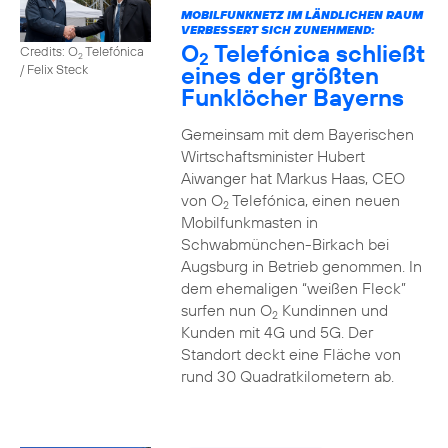
MOBILFUNKNETZ IM LÄNDLICHEN RAUM
VERBESSERT SICH ZUNEHMEND:
O
Telefónica schließt
Credits: O
Telefónica
2
2
eines der größten
/ Felix Steck
Funklöcher Bayerns
Gemeinsam mit dem Bayerischen
Wirtschaftsminister Hubert
Aiwanger hat Markus Haas, CEO
von O
Telefónica, einen neuen
2
Mobilfunkmasten in
Schwabmünchen-Birkach bei
Augsburg in Betrieb genommen. In
dem ehemaligen “weißen Fleck”
surfen nun O
Kundinnen und
2
Kunden mit 4G und 5G. Der
Standort deckt eine Fläche von
rund 30 Quadratkilometern ab.