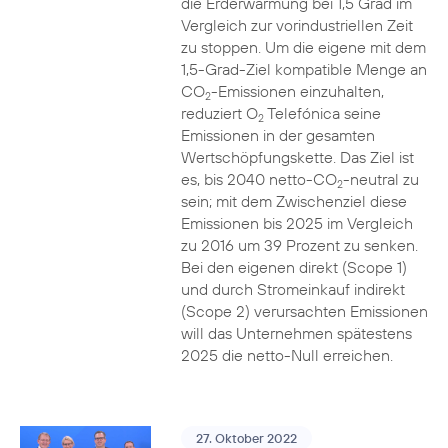
die Erderwärmung bei 1,5 Grad im
Vergleich zur vorindustriellen Zeit
zu stoppen. Um die eigene mit dem
1,5-Grad-Ziel kompatible Menge an
CO
-Emissionen einzuhalten,
2
reduziert O
Telefónica seine
2
Emissionen in der gesamten
Wertschöpfungskette. Das Ziel ist
es, bis 2040 netto-CO
-neutral zu
2
sein; mit dem Zwischenziel diese
Emissionen bis 2025 im Vergleich
zu 2016 um 39 Prozent zu senken.
Bei den eigenen direkt (Scope 1)
und durch Stromeinkauf indirekt
(Scope 2) verursachten Emissionen
will das Unternehmen spätestens
2025 die netto-Null erreichen.
27. Oktober 2022