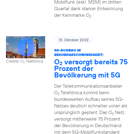
Mobilfunk (exkl. M2M) im dritten
Quartal dank starker Entwicklung
der Kernmarke O
2
31. Oktober 2022
5G-AUSBAU IN
REKORDGESCHWINDIGKEIT:
O
versorgt bereits 75
Credits: O
Telefónica
2
2
Prozent der
Bevölkerung mit 5G
Der Telekommunikationsanbieter
O
Telefónica kommt beim
2
bundesweiten Aufbau seines 5G-
Netzes deutlich schneller voran als
ursprünglich geplant. Das O
Netz
2
versorgt mittlerweile 75 Prozent
der Bevölkerung in Deutschland
mit dem 5G-Mobilfunkstandard.