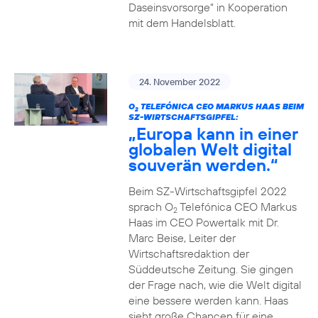
Daseinsvorsorge“ in Kooperation
mit dem Handelsblatt.
24. November 2022
O
TELEFÓNICA CEO MARKUS HAAS BEIM
2
SZ-WIRTSCHAFTSGIPFEL:
„Europa kann in einer
globalen Welt digital
souverän werden.“
Beim SZ-Wirtschaftsgipfel 2022
sprach O
Telefónica CEO Markus
2
Haas im CEO Powertalk mit Dr.
Marc Beise, Leiter der
Wirtschaftsredaktion der
Süddeutsche Zeitung. Sie gingen
der Frage nach, wie die Welt digital
eine bessere werden kann. Haas
sieht große Chancen für eine