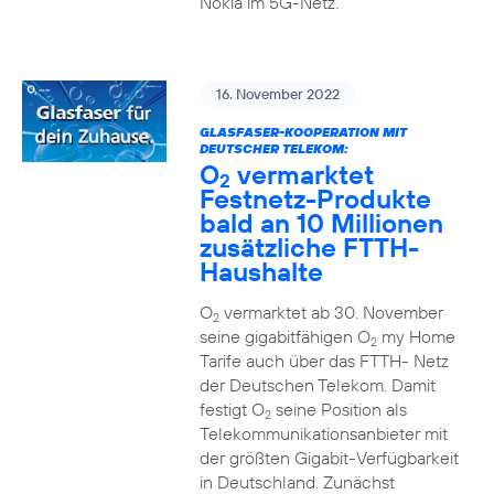
Nokia im 5G-Netz.
16. November 2022
GLASFASER-KOOPERATION MIT
DEUTSCHER TELEKOM:
O
vermarktet
2
Festnetz-Produkte
bald an 10 Millionen
zusätzliche FTTH-
Haushalte
O
vermarktet ab 30. November
2
seine gigabitfähigen O
my Home
2
Tarife auch über das FTTH- Netz
der Deutschen Telekom. Damit
festigt O
seine Position als
2
Telekommunikationsanbieter mit
der größten Gigabit-Verfügbarkeit
in Deutschland. Zunächst