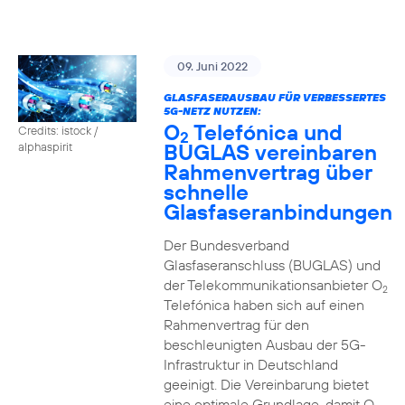
09. Juni 2022
GLASFASERAUSBAU FÜR VERBESSERTES
5G-NETZ NUTZEN:
O
Telefónica und
Credits: istock /
2
BUGLAS vereinbaren
alphaspirit
Rahmenvertrag über
schnelle
Glasfaseranbindungen
Der Bundesverband
Glasfaseranschluss (BUGLAS) und
der Telekommunikationsanbieter O
2
Telefónica haben sich auf einen
Rahmenvertrag für den
beschleunigten Ausbau der 5G-
Infrastruktur in Deutschland
geeinigt. Die Vereinbarung bietet
eine optimale Grundlage, damit O