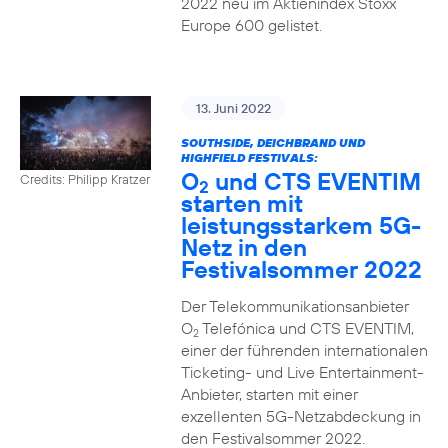
2022 neu im Aktienindex Stoxx
Europe 600 gelistet.
13. Juni 2022
SOUTHSIDE, DEICHBRAND UND
HIGHFIELD FESTIVALS:
O
und CTS EVENTIM
Credits: Philipp Kratzer
2
starten mit
leistungsstarkem 5G-
Netz in den
Festivalsommer 2022
Der Telekommunikationsanbieter
O
Telefónica und CTS EVENTIM,
2
einer der führenden internationalen
Ticketing- und Live Entertainment-
Anbieter, starten mit einer
exzellenten 5G-Netzabdeckung in
den Festivalsommer 2022.