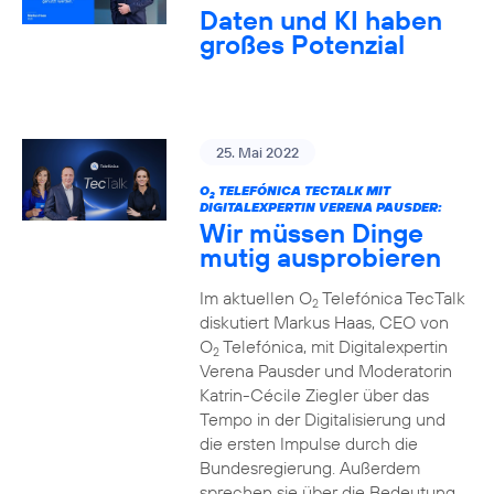
Daten und KI haben
großes Potenzial
25. Mai 2022
O
TELEFÓNICA TECTALK MIT
2
DIGITALEXPERTIN VERENA PAUSDER:
Wir müssen Dinge
mutig ausprobieren
Im aktuellen O
Telefónica TecTalk
2
diskutiert Markus Haas, CEO von
O
Telefónica, mit Digitalexpertin
2
Verena Pausder und Moderatorin
Katrin-Cécile Ziegler über das
Tempo in der Digitalisierung und
die ersten Impulse durch die
Bundesregierung. Außerdem
sprechen sie über die Bedeutung