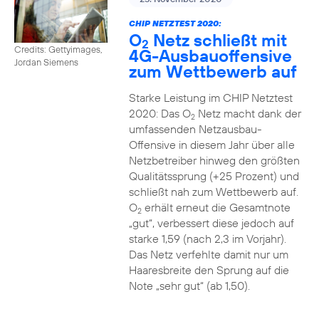
CHIP NETZTEST 2020:
O
Netz schließt mit
2
Credits: Gettyimages,
4G-Ausbauoffensive
Jordan Siemens
zum Wettbewerb auf
Starke Leistung im CHIP Netztest
2020: Das O
Netz macht dank der
2
umfassenden Netzausbau-
Offensive in diesem Jahr über alle
Netzbetreiber hinweg den größten
Qualitätssprung (+25 Prozent) und
schließt nah zum Wettbewerb auf.
O
erhält erneut die Gesamtnote
2
„gut“, verbessert diese jedoch auf
starke 1,59 (nach 2,3 im Vorjahr).
Das Netz verfehlte damit nur um
Haaresbreite den Sprung auf die
Note „sehr gut“ (ab 1,50).