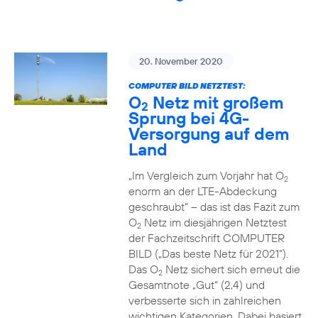
20. November 2020
COMPUTER BILD NETZTEST:
O
Netz mit großem
2
Sprung bei 4G-
Versorgung auf dem
Land
„Im Vergleich zum Vorjahr hat O
2
enorm an der LTE-Abdeckung
geschraubt“ – das ist das Fazit zum
O
Netz im diesjährigen Netztest
2
der Fachzeitschrift COMPUTER
BILD („Das beste Netz für 2021“).
Das O
Netz sichert sich erneut die
2
Gesamtnote „Gut“ (2,4) und
verbesserte sich in zahlreichen
wichtigen Kategorien. Dabei basiert