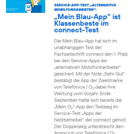
SERVICE-APP-TEST „ALTERNATIVE
MOBILFUNKANBIETER“:
„Mein Blau-App” ist
Klassenbeste im
connect-Test
Die Mein Blau-App hat sich im
unabhängigen Test der
Fachzeitschrift connect den 1. Platz
bei den Service-Apps der
„alternativen Mobilfunkanbieter“
gesichert. Mit der Note „Sehr Gut“
bestätigt die App der Zweitmarke
von Telefónica / O
dabei ihre
2
Wertung vom Vorjahr. Ende
September hatte sich bereits die
„Mein O
“-App den Testsieg im
2
Service-Test „Apps der
Netzbetreiber“ der connect geholt.
Der Doppelsieg unterstreicht den
Anspruch von Telefónica / O
,