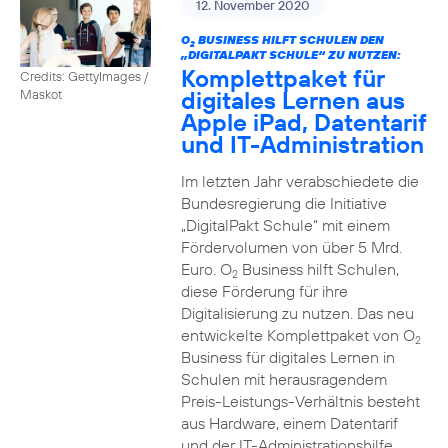
12. November 2020
O
BUSINESS HILFT SCHULEN DEN
2
„DIGITALPAKT SCHULE“ ZU NUTZEN:
Komplettpaket für
Credits: GettyImages /
digitales Lernen aus
Maskot
Apple iPad, Datentarif
und IT-Administration
Im letzten Jahr verabschiedete die
Bundesregierung die Initiative
„DigitalPakt Schule“ mit einem
Fördervolumen von über 5 Mrd.
Euro. O
Business hilft Schulen,
2
diese Förderung für ihre
Digitalisierung zu nutzen. Das neu
entwickelte Komplettpaket von O
2
Business für digitales Lernen in
Schulen mit herausragendem
Preis-Leistungs-Verhältnis besteht
aus Hardware, einem Datentarif
und der IT-Administrationshilfe