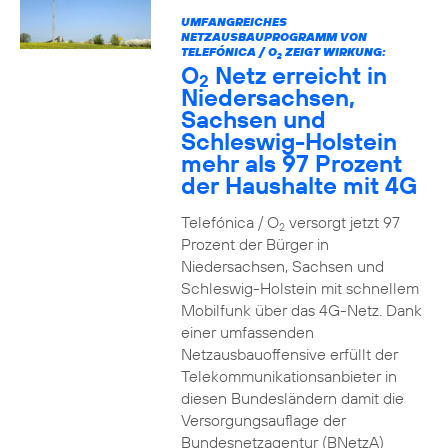
UMFANGREICHES
NETZAUSBAUPROGRAMM VON
TELEFÓNICA / O
ZEIGT WIRKUNG:
2
O
Netz erreicht in
2
Niedersachsen,
Sachsen und
Schleswig-Holstein
mehr als 97 Prozent
der Haushalte mit 4G
Telefónica / O
versorgt jetzt 97
2
Prozent der Bürger in
Niedersachsen, Sachsen und
Schleswig-Holstein mit schnellem
Mobilfunk über das 4G-Netz. Dank
einer umfassenden
Netzausbauoffensive erfüllt der
Telekommunikationsanbieter in
diesen Bundesländern damit die
Versorgungsauflage der
Bundesnetzagentur (BNetzA)