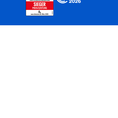
Home
Unternehmen
Netze
Nachhaltigkeit
Kunden
Investoren
Partner
Karriere
Presse
News
Privatkunden
Geschäftskunden
Worldwide
BASECAMP
AGB
Kontakt
ElektroG / BattG
Datenschutz
Hinweisgeberverfahren
Jugendschutz
Barrierefreiheit