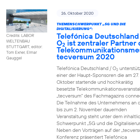
26. Oktober 2020
THEMENSCHWERPUNKT „5G UND DIE
DIGITALISIERUNG“:
Telefónica Deutschland
Credits: LABOR
O
ist zentraler Partner 
WELTENBAU
2
STUTTGART, editor:
Telekommunikationsme
Tom Exner, Elmar
tecversum 2020
Gauggel
Telefónica Deutschland / O
unterstütz
2
einer der Haupt-Sponsoren die am 27.
Oktober startende und hochkarätig
besetzte Telekommunikationsveransta
„tecversum“ des Fachmagazins connec
Die Teilnahme des Unternehmens an 
bis zum 2. November dauernden
Veranstaltung steht unter dem inhaltl
Schwerpunkt „5G und die Digitalisieru
Neben den Vorträgen auf der „tecver
Konferenz präsentiert Telefónica