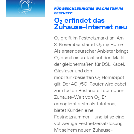
FÜR BESCHLEUNIGTES WACHSTUM IM
FESTNETZ:
O
erfindet das
2
Zuhause-Internet neu
O
greift im Festnetzmarkt an: Am
2
3. November startet O
my Home.
2
Als erster deutscher Anbieter bringt
O
damit einen Tarif auf den Markt,
2
der gleichermaßen für DSL, Kabel,
Glasfaser und den
mobilfunkbasierten O
HomeSpot
2
gilt. Der 4G-/5G-Router wird dabei
zum festen Bestandteil der neuen
Zuhause-Welt von O
. Er
2
ermöglicht erstmals Telefonie,
bietet Kunden eine
Festnetznummer – und ist so eine
vollwertige Festnetzersatzlösung.
Mit seinem neuen Zuhause-