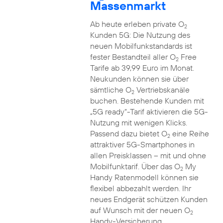
Massenmarkt
Ab heute erleben private O
2
Kunden 5G: Die Nutzung des
neuen Mobilfunkstandards ist
fester Bestandteil aller O
Free
2
Tarife ab 39,99 Euro im Monat.
Neukunden können sie über
sämtliche O
Vertriebskanäle
2
buchen. Bestehende Kunden mit
„5G ready“-Tarif aktivieren die 5G-
Nutzung mit wenigen Klicks.
Passend dazu bietet O
eine Reihe
2
attraktiver 5G-Smartphones in
allen Preisklassen – mit und ohne
Mobilfunktarif. Über das O
My
2
Handy Ratenmodell können sie
flexibel abbezahlt werden. Ihr
neues Endgerät schützen Kunden
auf Wunsch mit der neuen O
2
Handy-Versicherung.