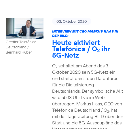
03. Oktober 2020
INTERVIEW MIT CEO MARKUS HAAS IN
DER BILD:
Heute aktiviert
Credits: Telefónica
Telefónica / O
ihr
Deutschland /
2
Bernhard Huber
5G-Netz
O
schaltet am Abend des 3.
2
Oktober 2020 sein 5G-Netz ein
und startet damit den Datenturbo
für die Digitalisierung
Deutschlands. Der symbolische Akt
wird ab 18 Uhr live im Web
übertragen. Markus Haas, CEO von
Telefónica Deutschland / O
, hat
2
mit der Tageszeitung BILD über den
Start und die 5G-Ausbaupläne des