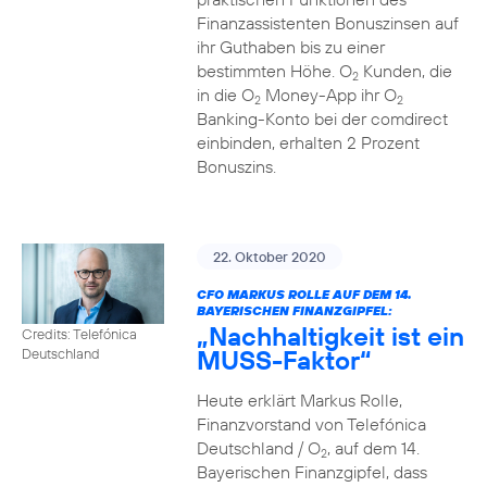
Finanzassistenten Bonuszinsen auf
ihr Guthaben bis zu einer
bestimmten Höhe. O
Kunden, die
2
in die O
Money-App ihr O
2
2
Banking-Konto bei der comdirect
einbinden, erhalten 2 Prozent
Bonuszins.
22. Oktober 2020
CFO MARKUS ROLLE AUF DEM 14.
BAYERISCHEN FINANZGIPFEL:
„Nachhaltigkeit ist ein
Credits: Telefónica
MUSS-Faktor“
Deutschland
Heute erklärt Markus Rolle,
Finanzvorstand von Telefónica
Deutschland / O
, auf dem 14.
2
Bayerischen Finanzgipfel, dass