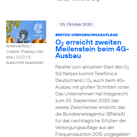
05. Oktober 2020
BNETZA-VERSORGUNGSAUFLAGE:
O
erreicht zweiten
2
Antennenfoto /
Meilenstein beim 4G-
Credits: Pixabay User
Ausbau
stux
|
CC0 1.0,
Ausschnitt bearbeitet
Parallel zum aktuellen Start des O
2
5G Netzes kommt Telefónica
Deutschland / O
auch beim 4G-
2
Ausbau mit großen Schritten voran.
Das Unternehmen hat fristgerecht
zum 30. September 2020 das
zweite Zwischenziel erreicht, das
die Bundesnetzagentur (BNetzA)
für das nachträgliche Erfüllen der
Versorgungsauflage aus der
Frequenzauktion 2015 vorgegeben