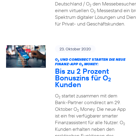
Deutschland / O
den Messebesucher
2
einem virtuellen O
Messestand ein br
2
Spektrum digitaler Lösungen und Dien
für Privat- und Geschäftskunden.
23. Oktober 2020
O
UND COMDIRECT STARTEN DIE NEUE
2
FINANZ-APP O
MONEY:
2
Bis zu 2 Prozent
Bonuszins für O
2
Kunden
O
startet zusammen mit dem
2
Bank-Partner comdirect am 29.
Oktober O
Money. Die neue App
2
ist ein frei verfügbarer smarter
Finanzassistent für alle Nutzer. O
2
Kunden erhalten neben den
praktischen Funktionen des