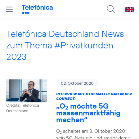
Telefónica Deutschland News
zum Thema #Privatkunden
2023
02. Oktober 2020
INTERVIEW MIT CTIO MALLIK RAO IN DER
CONNECT:
„O
möchte 5G
Credits: Telefónica
2
massenmarktfähig
Deutschland
machen“
O
schaltet am 3. Oktober 2020
2
sein 5G-Netz ein und startet damit