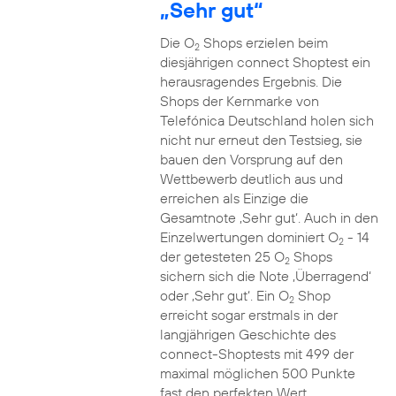
„Sehr gut“
Die O
Shops erzielen beim
2
diesjährigen connect Shoptest ein
herausragendes Ergebnis. Die
Shops der Kernmarke von
Telefónica Deutschland holen sich
nicht nur erneut den Testsieg, sie
bauen den Vorsprung auf den
Wettbewerb deutlich aus und
erreichen als Einzige die
Gesamtnote ‚Sehr gut‘. Auch in den
Einzelwertungen dominiert O
- 14
2
der getesteten 25 O
Shops
2
sichern sich die Note ‚Überragend‘
oder ‚Sehr gut‘. Ein O
Shop
2
erreicht sogar erstmals in der
langjährigen Geschichte des
connect-Shoptests mit 499 der
maximal möglichen 500 Punkte
fast den perfekten Wert.