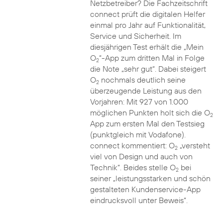
Netzbetreiber? Die Fachzeitschrift
connect prüft die digitalen Helfer
einmal pro Jahr auf Funktionalität,
Service und Sicherheit. Im
diesjährigen Test erhält die „Mein
O
“-App zum dritten Mal in Folge
2
die Note „sehr gut“. Dabei steigert
O
nochmals deutlich seine
2
überzeugende Leistung aus den
Vorjahren: Mit 927 von 1.000
möglichen Punkten holt sich die O
2
App zum ersten Mal den Testsieg
(punktgleich mit Vodafone).
connect kommentiert: O
„versteht
2
viel von Design und auch von
Technik“. Beides stelle O
bei
2
seiner „leistungsstarken und schön
gestalteten Kundenservice-App
eindrucksvoll unter Beweis“.