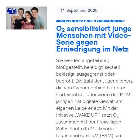
14. September 2020
#WAKEUPJETZT BEI CYBERMOBBING:
O
sensibilisiert junge
2
Menschen mit Video-
Serie gegen
Erniedrigung im Netz
Sie werden angefeindet,
bloßgestellt, beleidigt, sexuell
belästigt, ausgegrenzt oder
bedroht: Die Zahl der Jugendlichen,
die von Cybermobbing betroffen
sind, wächst: Jeder vierte der 14-19
jährigen hat digitale Gewalt am
eigenen Leibe erlebt. Mit der
Initiative „WAKE UP!“ setzt O
2
zusammen mit der Freiwilligen
Selbstkontrolle Multimedia-
Diensteanbieter e.V. (FSM) ein