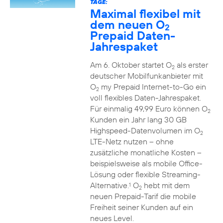
TAGE:
Maximal flexibel mit
dem neuen O
2
Prepaid Daten-
Jahrespaket
Am 6. Oktober startet O
als erster
2
deutscher Mobilfunkanbieter mit
O
my Prepaid Internet-to-Go ein
2
voll flexibles Daten-Jahrespaket.
Für einmalig 49,99 Euro können O
2
Kunden ein Jahr lang 30 GB
Highspeed-Datenvolumen im O
2
LTE-Netz nutzen – ohne
zusätzliche monatliche Kosten –
beispielsweise als mobile Office-
Lösung oder flexible Streaming-
Alternative.
O
hebt mit dem
1
2
neuen Prepaid-Tarif die mobile
Freiheit seiner Kunden auf ein
neues Level.