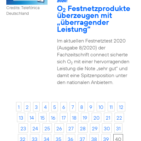
2020:
O
Festnetzprodukte
Credits: Telefónica
2
überzeugen mit
Deutschland
„überragender
Leistung“
Im aktuellen Festnetztest 2020
(Ausgabe 8/2020) der
Fachzeitschrift connect sicherte
sich O
mit einer hervorragenden
2
Leistung die Note „sehr gut“ und
damit eine Spitzenposition unter
den nationalen Anbietern.
1
2
3
4
5
6
7
8
9
10
11
12
13
14
15
16
17
18
19
20
21
22
23
24
25
26
27
28
29
30
31
32
33
34
35
36
37
38
39
40