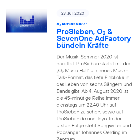
23. Juli 2020
O
MUSIC HALL:
2
ProSieben, O
&
2
SevenOne AdFactory
bündeln Kräfte
Der Musik-Sommer 2020 ist
gerettet. ProSieben startet mit der
„O
Music Hall“ ein neues Musik-
2
Talk-Format, das tiefe Einblicke in
das Leben von sechs Sängern und
Bands gibt. Ab 4. August 2020 ist
die 45-minütige Reihe immer
dienstags um 22.40 Uhr auf
ProSieben zu sehen, sowie auf
ProSieben.de und Joyn. In der
ersten Folge steht Songwriter und
Popsänger Johannes Oerding im
Zentrum.