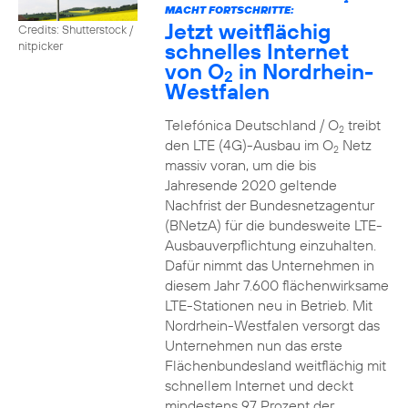
2
MACHT FORTSCHRITTE:
Jetzt weitflächig
Credits: Shutterstock /
schnelles Internet
nitpicker
von O
in Nordrhein-
2
Westfalen
Telefónica Deutschland / O
treibt
2
den LTE (4G)-Ausbau im O
Netz
2
massiv voran, um die bis
Jahresende 2020 geltende
Nachfrist der Bundesnetzagentur
(BNetzA) für die bundesweite LTE-
Ausbauverpflichtung einzuhalten.
Dafür nimmt das Unternehmen in
diesem Jahr 7.600 flächenwirksame
LTE-Stationen neu in Betrieb. Mit
Nordrhein-Westfalen versorgt das
Unternehmen nun das erste
Flächenbundesland weitflächig mit
schnellem Internet und deckt
mindestens 97 Prozent der