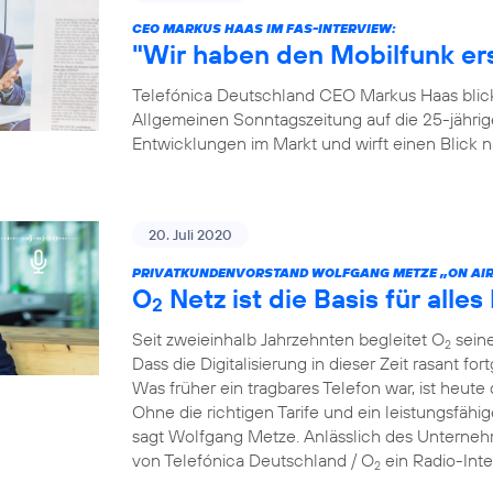
CEO MARKUS HAAS IM FAS-INTERVIEW:
"Wir haben den Mobilfunk e
Telefónica Deutschland CEO Markus Haas blickt
Allgemeinen Sonntagszeitung auf die 25-jähri
Entwicklungen im Markt und wirft einen Blick
20. Juli 2020
PRIVATKUNDENVORSTAND WOLFGANG METZE „ON AIR
O
Netz ist die Basis für alles 
2
Seit zweieinhalb Jahrzehnten begleitet O
seine
2
Dass die Digitalisierung in dieser Zeit rasant for
Was früher ein tragbares Telefon war, ist heute 
Ohne die richtigen Tarife und ein leistungsfähi
sagt Wolfgang Metze. Anlässlich des Unterneh
von Telefónica Deutschland / O
ein Radio-Int
2