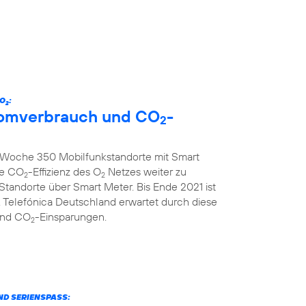
 O
:
2
tromverbrauch und CO
-
2
ro Woche 350 Mobilfunkstandorte mit Smart
ie CO
-Effizienz des O
Netzes weiter zu
2
2
 Standorte über Smart Meter. Bis Ende 2021 ist
 Telefónica Deutschland erwartet durch diese
und CO
-Einsparungen.
2
ND SERIENSPASS: