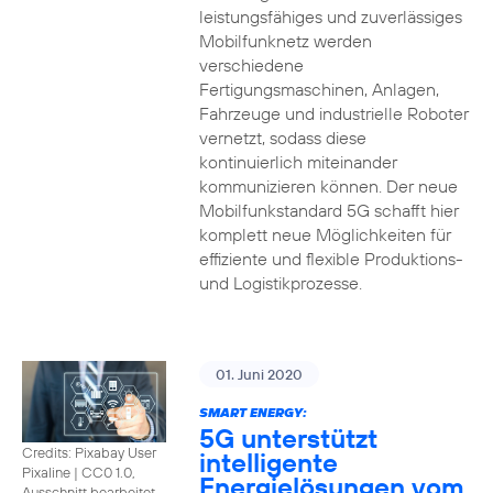
leistungsfähiges und zuverlässiges
Mobilfunknetz werden
verschiedene
Fertigungsmaschinen, Anlagen,
Fahrzeuge und industrielle Roboter
vernetzt, sodass diese
kontinuierlich miteinander
kommunizieren können. Der neue
Mobilfunkstandard 5G schafft hier
komplett neue Möglichkeiten für
effiziente und flexible Produktions-
und Logistikprozesse.
01. Juni 2020
SMART ENERGY:
5G unterstützt
Credits: Pixabay User
intelligente
Pixaline
|
CC0 1.0,
Energielösungen vom
Ausschnitt bearbeitet