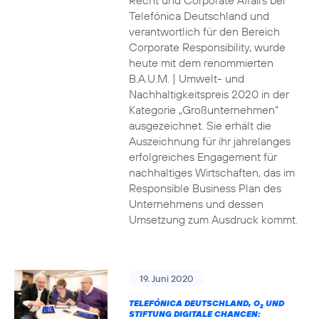
Recht und Corporate Affairs bei
Telefónica Deutschland und
verantwortlich für den Bereich
Corporate Responsibility, wurde
heute mit dem renommierten
B.A.U.M. | Umwelt- und
Nachhaltigkeitspreis 2020 in der
Kategorie „Großunternehmen“
ausgezeichnet. Sie erhält die
Auszeichnung für ihr jahrelanges
erfolgreiches Engagement für
nachhaltiges Wirtschaften, das im
Responsible Business Plan des
Unternehmens und dessen
Umsetzung zum Ausdruck kommt.
19. Juni 2020
TELEFÓNICA DEUTSCHLAND, O
UND
2
STIFTUNG DIGITALE CHANCEN: