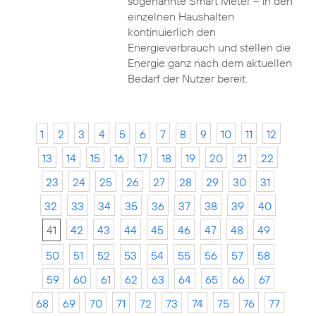
sogenannte Smart Meter – in den
einzelnen Haushalten
kontinuierlich den
Energieverbrauch und stellen die
Energie ganz nach dem aktuellen
Bedarf der Nutzer bereit.
1
2
3
4
5
6
7
8
9
10
11
12
13
14
15
16
17
18
19
20
21
22
23
24
25
26
27
28
29
30
31
32
33
34
35
36
37
38
39
40
41
42
43
44
45
46
47
48
49
50
51
52
53
54
55
56
57
58
59
60
61
62
63
64
65
66
67
68
69
70
71
72
73
74
75
76
77