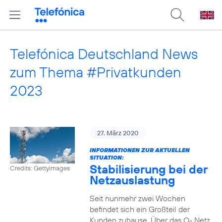
Telefónica Deutschland News
zum Thema #Privatkunden
2023
27. März 2020
INFORMATIONEN ZUR AKTUELLEN
SITUATION:
Stabilisierung bei der
Credits: Gettyimages
Netzauslastung
Seit nunmehr zwei Wochen
befindet sich ein Großteil der
Kunden zuhause. Über das O
Netz