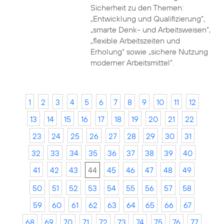
Sicherheit zu den Themen:
„Entwicklung und Qualifizierung“,
„smarte Denk- und Arbeitsweisen“,
„flexible Arbeitszeiten und
Erholung“ sowie „sichere Nutzung
moderner Arbeitsmittel“.
1
2
3
4
5
6
7
8
9
10
11
12
13
14
15
16
17
18
19
20
21
22
23
24
25
26
27
28
29
30
31
32
33
34
35
36
37
38
39
40
41
42
43
44
45
46
47
48
49
50
51
52
53
54
55
56
57
58
59
60
61
62
63
64
65
66
67
68
69
70
71
72
73
74
75
76
77