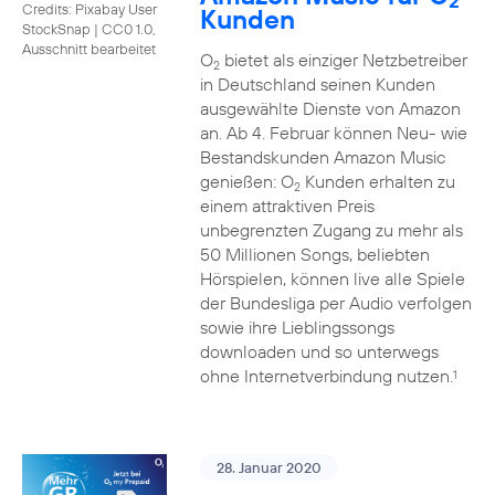
2
Credits: Pixabay User
Kunden
StockSnap
|
CC0 1.0,
Ausschnitt bearbeitet
O
bietet als einziger Netzbetreiber
2
in Deutschland seinen Kunden
ausgewählte Dienste von Amazon
an. Ab 4. Februar können Neu- wie
Bestandskunden Amazon Music
genießen: O
Kunden erhalten zu
2
einem attraktiven Preis
unbegrenzten Zugang zu mehr als
50 Millionen Songs, beliebten
Hörspielen, können live alle Spiele
der Bundesliga per Audio verfolgen
sowie ihre Lieblingssongs
downloaden und so unterwegs
ohne Internetverbindung nutzen.
1
28. Januar 2020