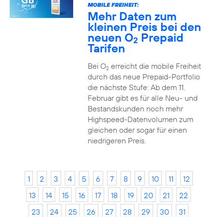
MOBILE FREIHEIT:
Mehr Daten zum
kleinen Preis bei den
neuen O
Prepaid
2
Tarifen
Bei O
erreicht die mobile Freiheit
2
durch das neue Prepaid-Portfolio
die nächste Stufe: Ab dem 11.
Februar gibt es für alle Neu- und
Bestandskunden noch mehr
Highspeed-Datenvolumen zum
gleichen oder sogar für einen
niedrigeren Preis.
1
2
3
4
5
6
7
8
9
10
11
12
13
14
15
16
17
18
19
20
21
22
23
24
25
26
27
28
29
30
31