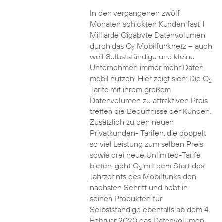
In den vergangenen zwölf
Monaten schickten Kunden fast 1
Milliarde Gigabyte Datenvolumen
durch das O
Mobilfunknetz – auch
2
weil Selbstständige und kleine
Unternehmen immer mehr Daten
mobil nutzen. Hier zeigt sich: Die O
2
Tarife mit ihrem großem
Datenvolumen zu attraktiven Preis
treffen die Bedürfnisse der Kunden.
Zusätzlich zu den neuen
Privatkunden- Tarifen, die doppelt
so viel Leistung zum selben Preis
sowie drei neue Unlimited-Tarife
bieten, geht O
mit dem Start des
2
Jahrzehnts des Mobilfunks den
nächsten Schritt und hebt in
seinen Produkten für
Selbstständige ebenfalls ab dem 4.
Februar 2020 das Datenvolumen