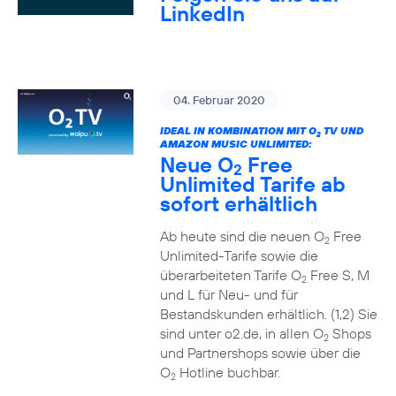
LinkedIn
04. Februar 2020
IDEAL IN KOMBINATION MIT O
TV UND
2
AMAZON MUSIC UNLIMITED:
Neue O
Free
2
Unlimited Tarife ab
sofort erhältlich
Ab heute sind die neuen O
Free
2
Unlimited-Tarife sowie die
überarbeiteten Tarife O
Free S, M
2
und L für Neu- und für
Bestandskunden erhältlich. (1,2) Sie
sind unter o2.de, in allen O
Shops
2
und Partnershops sowie über die
O
Hotline buchbar.
2