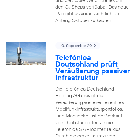
und die Apple Watch Series 5 in
den O
Shops verfügbar. Das neue
2
iPad gibt es voraussichtlich ab
Anfang Oktober zu kaufen.
10. September 2019
Telefónica
Deutschland prüft
Veräußerung passiver
Infrastruktur
Die Telefónica Deutschland
Holding AG erwägt die
Veräußerung weiterer Teile ihres
Mobilfunkinfrastrukturportfolios.
Eine Möglichkeit ist der Verkauf
von Dachstandorten an die
Telefónica S.A.-Tochter Telxius.
Durch die derzeit attraktiven