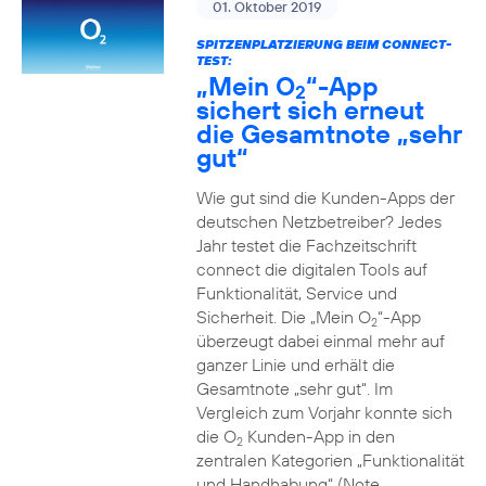
01. Oktober 2019
SPITZENPLATZIERUNG BEIM CONNECT-
TEST:
„Mein O
“-App
2
sichert sich erneut
die Gesamtnote „sehr
gut“
Wie gut sind die Kunden-Apps der
deutschen Netzbetreiber? Jedes
Jahr testet die Fachzeitschrift
connect die digitalen Tools auf
Funktionalität, Service und
Sicherheit. Die „Mein O
“-App
2
überzeugt dabei einmal mehr auf
ganzer Linie und erhält die
Gesamtnote „sehr gut“. Im
Vergleich zum Vorjahr konnte sich
die O
Kunden-App in den
2
zentralen Kategorien „Funktionalität
und Handhabung“ (Note