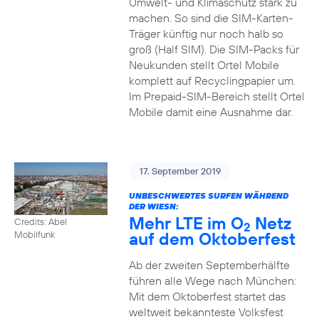
Umwelt- und Klimaschutz stark zu
machen. So sind die SIM-Karten-
Träger künftig nur noch halb so
groß (Half SIM). Die SIM-Packs für
Neukunden stellt Ortel Mobile
komplett auf Recyclingpapier um.
Im Prepaid-SIM-Bereich stellt Ortel
Mobile damit eine Ausnahme dar.
17. September 2019
UNBESCHWERTES SURFEN WÄHREND
DER WIESN:
Mehr LTE im O
Netz
Credits: Abel
2
auf dem Oktoberfest
Mobilfunk
Ab der zweiten Septemberhälfte
führen alle Wege nach München:
Mit dem Oktoberfest startet das
weltweit bekannteste Volksfest