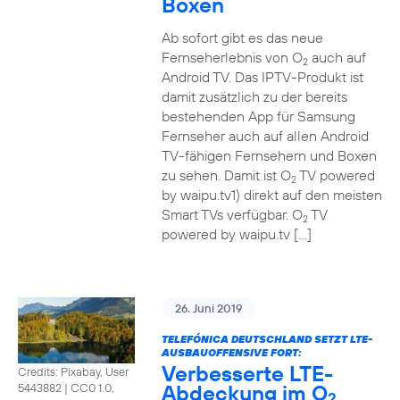
Boxen
Ab sofort gibt es das neue
Fernseherlebnis von O
auch auf
2
Android TV. Das IPTV-Produkt ist
damit zusätzlich zu der bereits
bestehenden App für Samsung
Fernseher auch auf allen Android
TV-fähigen Fernsehern und Boxen
zu sehen. Damit ist O
TV powered
2
by waipu.tv1) direkt auf den meisten
Smart TVs verfügbar. O
TV
2
powered by waipu.tv […]
26. Juni 2019
TELEFÓNICA DEUTSCHLAND SETZT LTE-
AUSBAUOFFENSIVE FORT:
Verbesserte LTE-
Credits: Pixabay, User
Abdeckung im O
5443882
|
CC0 1.0,
2