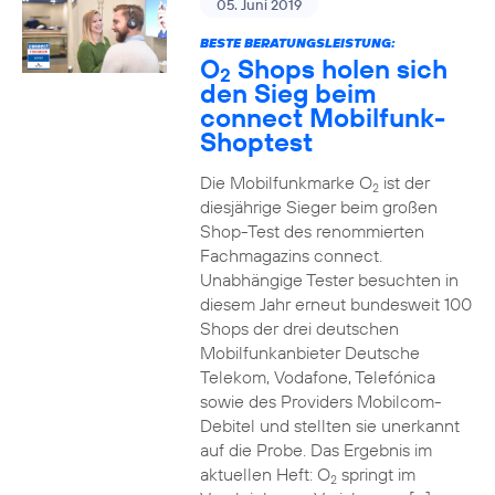
05. Juni 2019
BESTE BERATUNGSLEISTUNG:
O
Shops holen sich
2
den Sieg beim
connect Mobilfunk-
Shoptest
Die Mobilfunkmarke O
ist der
2
diesjährige Sieger beim großen
Shop-Test des renommierten
Fachmagazins connect.
Unabhängige Tester besuchten in
diesem Jahr erneut bundesweit 100
Shops der drei deutschen
Mobilfunkanbieter Deutsche
Telekom, Vodafone, Telefónica
sowie des Providers Mobilcom-
Debitel und stellten sie unerkannt
auf die Probe. Das Ergebnis im
aktuellen Heft: O
springt im
2