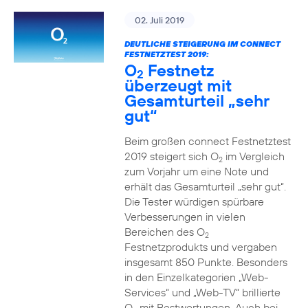
02. Juli 2019
DEUTLICHE STEIGERUNG IM CONNECT
FESTNETZTEST 2019:
O
Festnetz
2
überzeugt mit
Gesamturteil „sehr
gut“
Beim großen connect Festnetztest
2019 steigert sich O
im Vergleich
2
zum Vorjahr um eine Note und
erhält das Gesamturteil „sehr gut“.
Die Tester würdigen spürbare
Verbesserungen in vielen
Bereichen des O
2
Festnetzprodukts und vergaben
insgesamt 850 Punkte. Besonders
in den Einzelkategorien „Web-
Services“ und „Web-TV“ brillierte
O
mit Bestwertungen. Auch bei