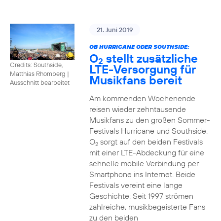
21. Juni 2019
OB HURRICANE ODER SOUTHSIDE:
O
stellt zusätzliche
2
Credits: Southside,
LTE-Versorgung für
Matthias Rhomberg
|
Musikfans bereit
Ausschnitt bearbeitet
Am kommenden Wochenende
reisen wieder zehntausende
Musikfans zu den großen Sommer-
Festivals Hurricane und Southside.
O
sorgt auf den beiden Festivals
2
mit einer LTE-Abdeckung für eine
schnelle mobile Verbindung per
Smartphone ins Internet. Beide
Festivals vereint eine lange
Geschichte: Seit 1997 strömen
zahlreiche, musikbegeisterte Fans
zu den beiden