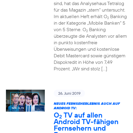
sind, hat das Analysehaus Tetralog
für das Magazin „stern“ untersucht.
Im aktuellen Heft erhält O
Banking
2
in der Kategorie „Mobile Banken“ 5
von 5 Sterne. O
Banking
2
überzeugte die Analysten vor allem
in punkto kostenfreie
Überweisungen und kostenlose
Debit Mastercard sowie günstigem
Dispokredit in Höhe von 7,49
Prozent. „Wir sind stolz […]
26. Juni 2019
NEUES FERNSEHERLEBNIS AUCH AUF
ANDROID TV:
O
TV auf allen
2
Android TV-fähigen
Fernsehern und