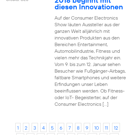
2018 beginnt mit
diesen Innovationen
Auf der Consumer Electronics
Show läuten Aussteller aus der
ganzen Welt alljährlich mit
innovativen Produkten aus den
Bereichen Entertainment,
Automobilindustrie, Fitness und
vielen mehr das Technikjahr ein.
Vom 9. bis zum 12. Januar sehen
Besucher wie Fußgänger-Airbags,
faltbare Smartphones und weitere
Erfindungen unser Leben
beeinflussen werden. Ob Fitness-
oder IoT- Begeisterter, auf der
Consumer Electronics […]
1
2
3
4
5
6
7
8
9
10
11
12