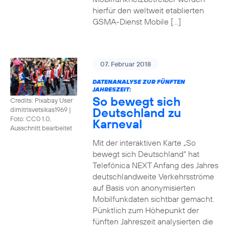
hierfür den weltweit etablierten
GSMA-Dienst Mobile […]
07. Februar 2018
DATENANALYSE ZUR FÜNFTEN
JAHRESZEIT:
So bewegt sich
Credits: Pixabay User
Deutschland zu
dimitrisvetsikas1969
|
Foto: CC0 1.0,
Karneval
Ausschnitt bearbeitet
Mit der interaktiven Karte „So
bewegt sich Deutschland“ hat
Telefónica NEXT Anfang des Jahres
deutschlandweite Verkehrsströme
auf Basis von anonymisierten
Mobilfunkdaten sichtbar gemacht.
Pünktlich zum Höhepunkt der
fünften Jahreszeit analysierten die