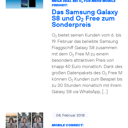
MEGA DEAL BEI O
FÜR MEHR MOBILE
2
FREIHEIT:
Das Samsung Galaxy
S8 und O
Free zum
2
Sonderpreis
O
bietet seinen Kunden vom 6. bis
2
19. Februar das beliebte Samsung
Flaggschiff Galaxy S8 zusammen
mit dem O
Free M zu einem
2
besonders attraktiven Preis von
knapp 40 Euro monatlich. Dank des
großen Datenpakets des O
Free M
2
können O
Kunden zum Beispiel bis
2
zu 30 Stunden monatlich mit ihrem
Galaxy S8 via WhatsApp, […]
08. Februar 2018
MOBILE CONNECT: