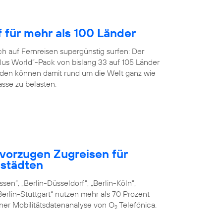
f für mehr als 100 Länder
h auf Fernreisen supergünstig surfen: Der
us World“-Pack von bislang 33 auf 105 Länder
en können damit rund um die Welt ganz wie
sse zu belasten.
vorzugen Zugreisen für
städten
sen”, „Berlin-Düsseldorf”, „Berlin-Köln”,
erlin-Stuttgart“ nutzen mehr als 70 Prozent
iner Mobilitätsdatenanalyse von O
Telefónica.
2