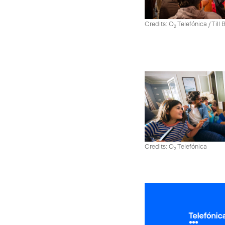
Credits: O
Telefónica / Till
2
Credits: O
Telefónica
2