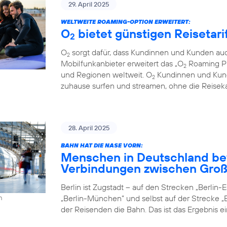
29. April 2025
WELTWEITE ROAMING-OPTION ERWEITERT:
O
bietet günstigen Reisetari
2
O
sorgt dafür, dass Kundinnen und Kunden auc
2
Mobilfunkanbieter erweitert das „O
Roaming Pl
2
und Regionen weltweit. O
Kundinnen und Kund
2
zuhause surfen und streamen, ohne die Reiseka
28. April 2025
BAHN HAT DIE NASE VORN:
Menschen in Deutschland be
Verbindungen zwischen Groß
Berlin ist Zugstadt – auf den Strecken „Berlin-Es
„Berlin-München” und selbst auf der Strecke „B
h
der Reisenden die Bahn. Das ist das Ergebnis e