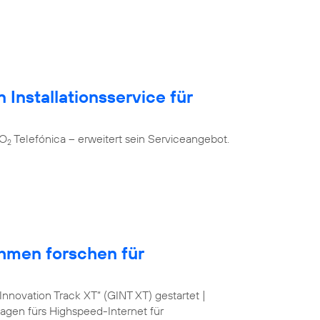
 Installationsservice für
 O
Telefónica – erweitert sein Serviceangebot.
2
hmen forschen für
nnovation Track XT“ (GINT XT) gestartet |
lagen fürs Highspeed-Internet für