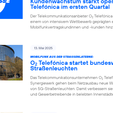
Kundenwachstum stärkt oper
Telefónica im ersten Quartal
Der Telekommunikationsanbieter O
Telefónica 
2
einem von intensivem Wettbewerb geprägten e
Mobilfunkvertragskundinnen und -kunden hi
13. Mai 2025
MOBILFUNK AUS DER STRASSENLATERNE:
O
Telefónica startet bunde
2
Straßenleuchten
Das Telekommunikationsunternehmen O
Telef
2
Synergiewerk gehen beim Netzausbau neue W
von 5G-Straßenleuchten. Damit verbessern sie
und Gewerbetreibende in belebten Innenstädte