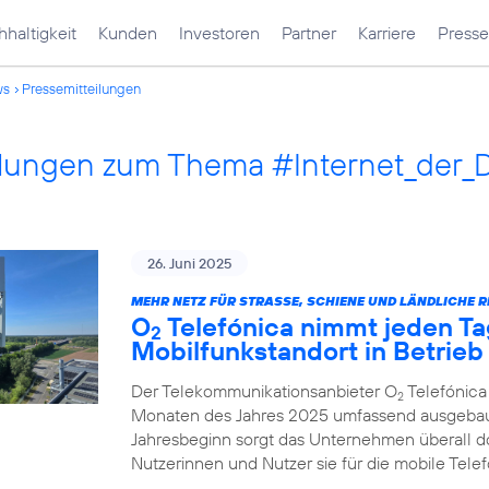
haltigkeit
Kunden
Investoren
Partner
Karriere
Presse
ws
Pressemitteilungen
ilungen zum Thema #Internet_der_
26. Juni 2025
MEHR NETZ FÜR STRASSE, SCHIENE UND LÄNDLICHE R
O
Telefónica nimmt jeden Ta
2
Mobilfunkstandort in Betrieb
Der Telekommunikationsanbieter O
Telefónica
2
Monaten des Jahres 2025 umfassend ausgebau
Jahresbeginn sorgt das Unternehmen überall d
Nutzerinnen und Nutzer sie für die mobile Tel