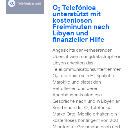
O
Telefónica
2
unterstützt mit
kostenlosen
Freiminuten nach
Libyen und
finanzieller Hilfe
Angesichts der verheerenden
Überschwemmungskatastrophe in
Libyen erweitert das
Telekommunikationsunternehmen
O
Telefónica sein Hilfspaket für
2
Marokko und bietet den
Betroffenen und deren
Angehörigen kostenlose
Gespräche nach und in Libyen an.
Kund:innen der O
Telefónica-
2
Marke Ortel Mobile erhalten ein
kostenloses Kontingent von 200
Minuten für Gespräche nach und