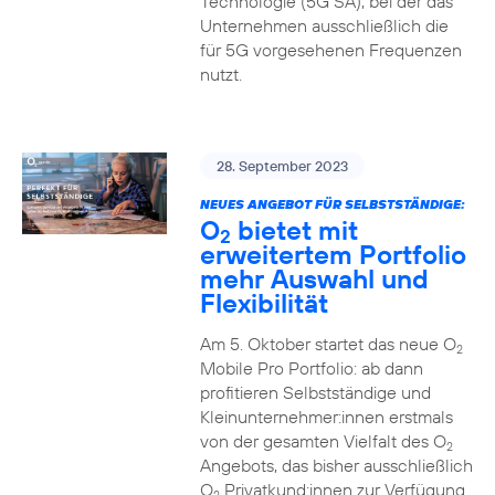
Technologie (5G SA), bei der das
Unternehmen ausschließlich die
für 5G vorgesehenen Frequenzen
nutzt.
28. September 2023
NEUES ANGEBOT FÜR SELBSTSTÄNDIGE:
O
bietet mit
2
erweitertem Portfolio
mehr Auswahl und
Flexibilität
Am 5. Oktober startet das neue O
2
Mobile Pro Portfolio: ab dann
profitieren Selbstständige und
Kleinunternehmer:innen erstmals
von der gesamten Vielfalt des O
2
Angebots, das bisher ausschließlich
O
Privatkund:innen zur Verfügung