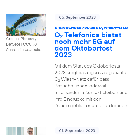
06. September 2023
STARTSCHUSS FÜR DAS O
WIESN-NETZ:
2
O
Telefónica bietet
2
Credits: Pixabay /
noch mehr 5G auf
DerSebi
|
CC0 1.0,
dem Oktoberfest
Ausschnitt bearbeitet
2023
Mit dem Start des Oktoberfests
2023 sorgt das eigens aufgebaute
O
Wiesn-Netz dafür, dass
2
Besucher:innen jederzeit
miteinander in Kontakt bleiben und
ihre Eindrücke mit den
Daheimgebliebenen teilen können.
01. September 2023