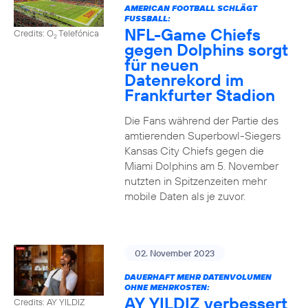
AMERICAN FOOTBALL SCHLÄGT
FUSSBALL:
NFL-Game Chiefs
Credits: O
Telefónica
2
gegen Dolphins sorgt
für neuen
Datenrekord im
Frankfurter Stadion
Die Fans während der Partie des
amtierenden Superbowl-Siegers
Kansas City Chiefs gegen die
Miami Dolphins am 5. November
nutzten in Spitzenzeiten mehr
mobile Daten als je zuvor.
02. November 2023
DAUERHAFT MEHR DATENVOLUMEN
OHNE MEHRKOSTEN:
AY YILDIZ verbessert
Credits: AY YILDIZ