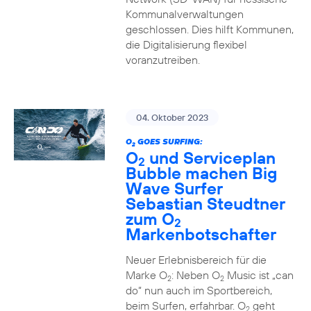
Kommunalverwaltungen
geschlossen. Dies hilft Kommunen,
die Digitalisierung flexibel
voranzutreiben.
04. Oktober 2023
O
GOES SURFING:
2
O
und Serviceplan
2
Bubble machen Big
Wave Surfer
Sebastian Steudtner
zum O
2
Markenbotschafter
Neuer Erlebnisbereich für die
Marke O
: Neben O
Music ist „can
2
2
do“ nun auch im Sportbereich,
beim Surfen, erfahrbar. O
geht
2