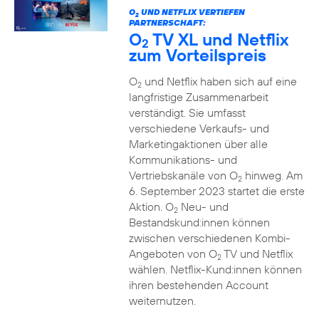
O
UND NETFLIX VERTIEFEN
2
PARTNERSCHAFT:
O
TV XL und Netflix
2
zum Vorteilspreis
O
und Netflix haben sich auf eine
2
langfristige Zusammenarbeit
verständigt. Sie umfasst
verschiedene Verkaufs- und
Marketingaktionen über alle
Kommunikations- und
Vertriebskanäle von O
hinweg. Am
2
6. September 2023 startet die erste
Aktion. O
Neu- und
2
Bestandskund:innen können
zwischen verschiedenen Kombi-
Angeboten von O
TV und Netflix
2
wählen. Netflix-Kund:innen können
ihren bestehenden Account
weiternutzen.