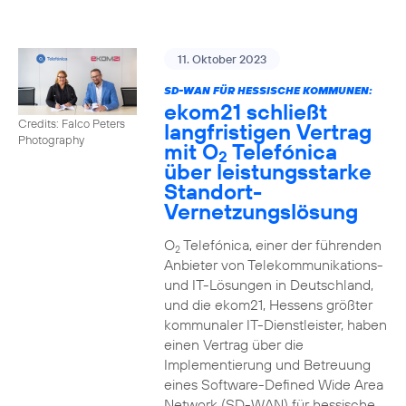
11. Oktober 2023
SD-WAN FÜR HESSISCHE KOMMUNEN:
ekom21 schließt
Credits: Falco Peters
langfristigen Vertrag
Photography
mit O
Telefónica
2
über leistungsstarke
Standort-
Vernetzungslösung
O
Telefónica, einer der führenden
2
Anbieter von Telekommunikations-
und IT-Lösungen in Deutschland,
und die ekom21, Hessens größter
kommunaler IT-Dienstleister, haben
einen Vertrag über die
Implementierung und Betreuung
eines Software-Defined Wide Area
Network (SD-WAN) für hessische