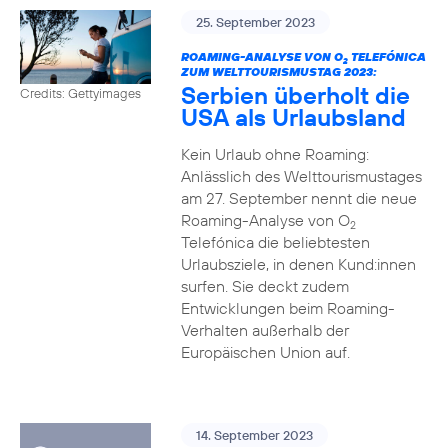
25. September 2023
ROAMING-ANALYSE VON O
TELEFÓNICA
2
ZUM WELTTOURISMUSTAG 2023:
Serbien überholt die
Credits: Gettyimages
USA als Urlaubsland
Kein Urlaub ohne Roaming:
Anlässlich des Welttourismustages
am 27. September nennt die neue
Roaming-Analyse von O
2
Telefónica die beliebtesten
Urlaubsziele, in denen Kund:innen
surfen. Sie deckt zudem
Entwicklungen beim Roaming-
Verhalten außerhalb der
Europäischen Union auf.
14. September 2023