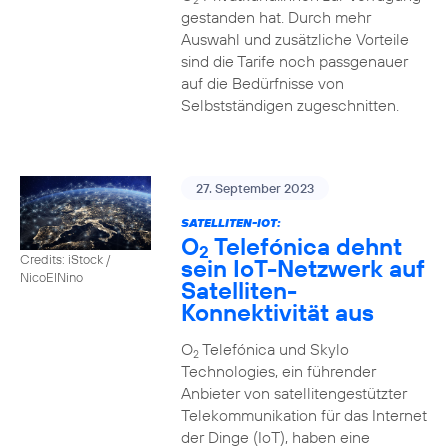
2
gestanden hat. Durch mehr
Auswahl und zusätzliche Vorteile
sind die Tarife noch passgenauer
auf die Bedürfnisse von
Selbstständigen zugeschnitten.
27. September 2023
SATELLITEN-IOT:
O
Telefónica dehnt
2
Credits: iStock /
sein IoT-Netzwerk auf
NicoElNino
Satelliten-
Konnektivität aus
O
Telefónica und Skylo
2
Technologies, ein führender
Anbieter von satellitengestützter
Telekommunikation für das Internet
der Dinge (IoT), haben eine