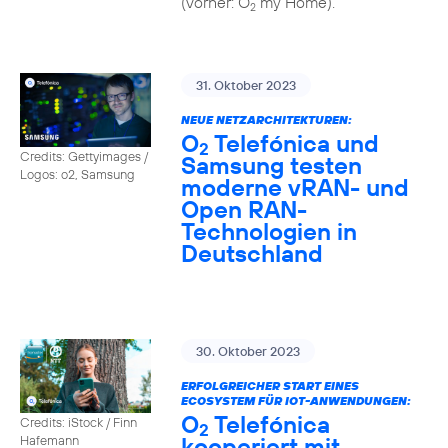
(vorher: O
my Home).
2
31. Oktober 2023
NEUE NETZARCHITEKTUREN:
O
Telefónica und
2
Credits: Gettyimages /
Samsung testen
Logos: o2, Samsung
moderne vRAN- und
Open RAN-
Technologien in
Deutschland
30. Oktober 2023
ERFOLGREICHER START EINES
ECOSYSTEM FÜR IOT-ANWENDUNGEN:
O
Telefónica
Credits: iStock / Finn
2
kooperiert mit
Hafemann