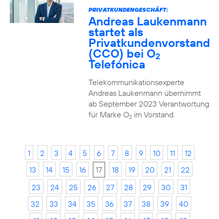
PRIVATKUNDENGESCHÄFT:
Andreas Laukenmann
startet als
Privatkundenvorstand
(CCO) bei O
2
Telefónica
Telekommunikationsexperte
Andreas Laukenmann übernimmt
ab September 2023 Verantwortung
für Marke O
im Vorstand.
2
1
2
3
4
5
6
7
8
9
10
11
12
13
14
15
16
17
18
19
20
21
22
23
24
25
26
27
28
29
30
31
32
33
34
35
36
37
38
39
40