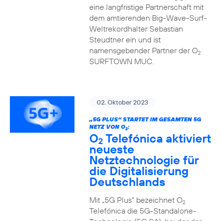
eine langfristige Partnerschaft mit
dem amtierenden Big-Wave-Surf-
Weltrekordhalter Sebastian
Steudtner ein und ist
namensgebender Partner der O
2
SURFTOWN MUC.
02. Oktober 2023
„5G PLUS“ STARTET IM GESAMTEN 5G
NETZ VON O
:
2
O
Telefónica aktiviert
2
neueste
Netztechnologie für
die Digitalisierung
Deutschlands
Mit „5G Plus“ bezeichnet O
2
Telefónica die 5G-Standalone-