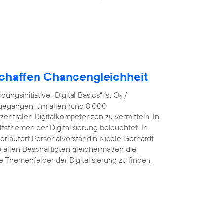
schaffen Chancengleichheit
ngsinitiative „Digital Basics“ ist O
/
2
 gegangen, um allen rund 8.000
 zentralen Digitalkompetenzen zu vermitteln. In
sthemen der Digitalisierung beleuchtet. In
 erläutert Personalvorständin Nicole Gerhardt
ve allen Beschäftigten gleichermaßen die
he Themenfelder der Digitalisierung zu finden.