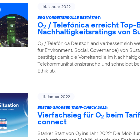
14. Januar 2022
ESG VORREITERROLLE BESTÄTIGT:
O
/ Telefónica erreicht Top
2
Nachhaltigkeitsratings von S
O
/ Telefónica Deutschland verbessert sich we
2
für Environment, Social, Governance) von Sus
bestätigt damit die Vorreiterrolle im Nachhalti
Telekommunikationsbranche und schneidet bes
Ethik ab.
11. Januar 2022
ERSTER GROSSER TARIF-CHECK 2022:
Vierfachsieg für O
beim Tari
2
connect
Starker Start von O
ins Jahr 2022: Die Mobilf
2
der Netzbetreiber-Mobilfunktarife des Fachmaga