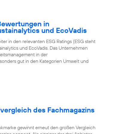
-Bewertungen in
ustainalytics und EcoVadis
iter in den relevanten ESG Ratings (ESG steht
tainalytics und EcoVadis. Das Unternehmen
gkeitsmanagement in der
onders gut in den Kategorien Umwelt und
fvergleich des Fachmagazins
unkmarke gewinnt erneut den großen Vergleich
zins connect. Als einziger der drei Anbieter