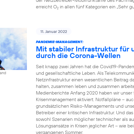
erreicht O
in allen fünf Kategorien ein „Sehr gu
2
11. Januar 2022
PANDEMIE-MANAGEMENT:
Mit stabiler Infrastruktur fü
durch die Corona-Wellen
Seit knapp zwei Jahren hat die Covid19-Pandemi
und gesellschaftliche Leben. Als Telekommunika
land
Netzinfrastruktur einen wesentlichen Beitrag 
halten, zusammen leben und zusammen arbeit
Medienberichte Anfang 2020 haben wir unser fü
Krisenmanagement aktiviert. Notfallpläne – auc
grundsätzlichen Risiko-Managements und unse
Betreiber einer kritischen Infrastruktur. Und da
sowohl Szenarien möglicher technischer als a
Lösungsansätze in Krisen jeglicher Art – wie b
vergangenen Sommer.