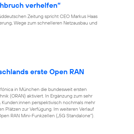
hbruch verhelfen“
 Süddeutschen Zeitung spricht CEO Markus Haas
ierung, Wege zum schnelleren Netzausbau und
utschlands erste Open RAN
efónica in München die bundesweit ersten
nik (ORAN) aktiviert. In Ergänzung zum sehr
Kunden:innen perspektivisch nochmals mehr
2
n Plätzen zur Verfügung. Im weiteren Verlauf
G Open RAN Mini-Funkzellen („5G Standalone“).