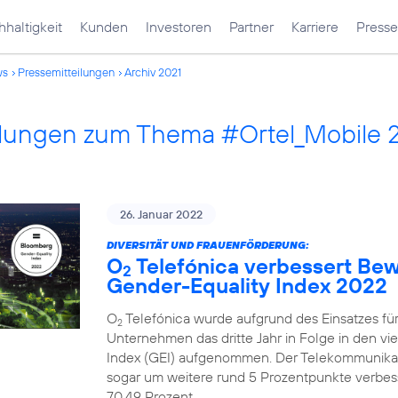
haltigkeit
Kunden
Investoren
Partner
Karriere
Presse
ws
Pressemitteilungen
Archiv 2021
ilungen zum Thema #Ortel_Mobile 
26. Januar 2022
DIVERSITÄT UND FRAUENFÖRDERUNG:
O
Telefónica verbessert Be
2
Gender-Equality Index 2022
O
Telefónica wurde aufgrund des Einsatzes fü
2
Unternehmen das dritte Jahr in Folge in den v
Index (GEI) aufgenommen. Der Telekommunika
sogar um weitere rund 5 Prozentpunkte verbesse
70,49 Prozent.