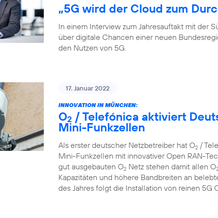
„5G wird der Cloud zum Durc
In einem Interview zum Jahresauftakt mit der
über digitale Chancen einer neuen Bundesreg
den Nutzen von 5G.
17. Januar 2022
INNOVATION IN MÜNCHEN:
O
/ Telefónica aktiviert De
2
Mini-Funkzellen
Als erster deutscher Netzbetreiber hat O
/ Tel
2
Mini-Funkzellen mit innovativer Open RAN-Tech
gut ausgebauten O
Netz stehen damit allen O
2
Kapazitäten und höhere Bandbreiten an belebte
des Jahres folgt die Installation von reinen 5