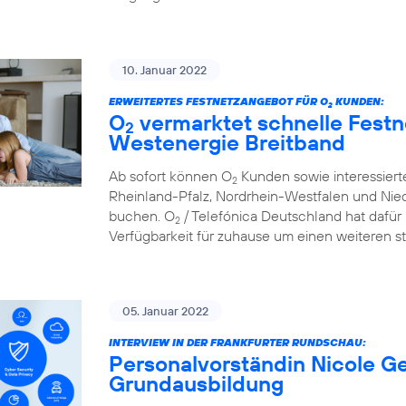
10. Januar 2022
ERWEITERTES FESTNETZANGEBOT FÜR O
KUNDEN:
2
O
vermarktet schnelle Festn
2
Westenergie Breitband
Ab sofort können O
Kunden sowie interessier
2
Rheinland-Pfalz, Nordrhein-Westfalen und Nie
buchen. O
/ Telefónica Deutschland hat dafür 
2
Verfügbarkeit für zuhause um einen weiteren st
05. Januar 2022
INTERVIEW IN DER FRANKFURTER RUNDSCHAU:
Personalvorständin Nicole Ge
Grundausbildung