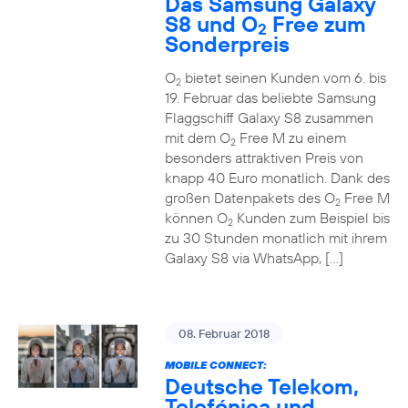
Das Samsung Galaxy
S8 und O
Free zum
2
Sonderpreis
O
bietet seinen Kunden vom 6. bis
2
19. Februar das beliebte Samsung
Flaggschiff Galaxy S8 zusammen
mit dem O
Free M zu einem
2
besonders attraktiven Preis von
knapp 40 Euro monatlich. Dank des
großen Datenpakets des O
Free M
2
können O
Kunden zum Beispiel bis
2
zu 30 Stunden monatlich mit ihrem
Galaxy S8 via WhatsApp, […]
08. Februar 2018
MOBILE CONNECT:
Deutsche Telekom,
Telefónica und