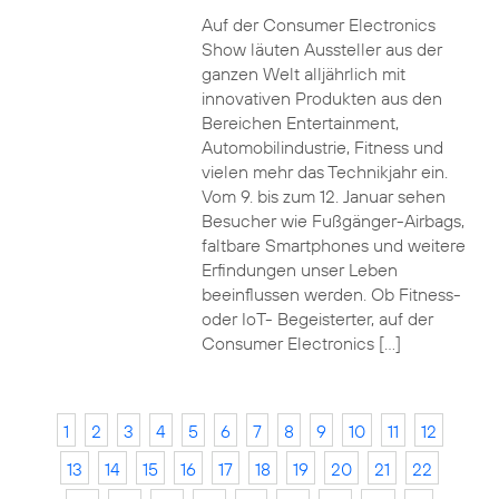
Auf der Consumer Electronics
Show läuten Aussteller aus der
ganzen Welt alljährlich mit
innovativen Produkten aus den
Bereichen Entertainment,
Automobilindustrie, Fitness und
vielen mehr das Technikjahr ein.
Vom 9. bis zum 12. Januar sehen
Besucher wie Fußgänger-Airbags,
faltbare Smartphones und weitere
Erfindungen unser Leben
beeinflussen werden. Ob Fitness-
oder IoT- Begeisterter, auf der
Consumer Electronics […]
1
2
3
4
5
6
7
8
9
10
11
12
13
14
15
16
17
18
19
20
21
22