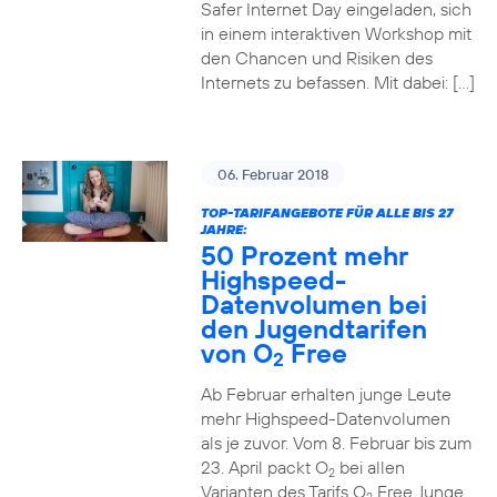
Safer Internet Day eingeladen, sich
in einem interaktiven Workshop mit
den Chancen und Risiken des
Internets zu befassen. Mit dabei: […]
06. Februar 2018
TOP-TARIFANGEBOTE FÜR ALLE BIS 27
JAHRE:
50 Prozent mehr
Highspeed-
Datenvolumen bei
den Jugendtarifen
von O
Free
2
Ab Februar erhalten junge Leute
mehr Highspeed-Datenvolumen
als je zuvor. Vom 8. Februar bis zum
23. April packt O
bei allen
2
Varianten des Tarifs O
Free Junge