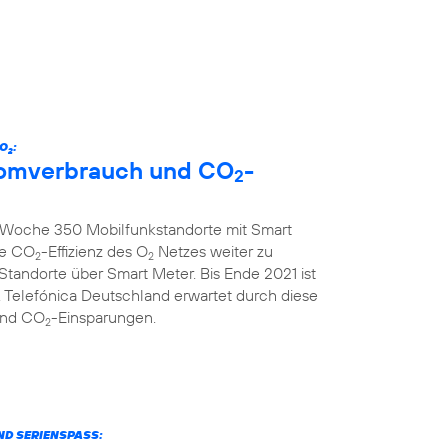
 O
:
2
tromverbrauch und CO
-
2
ro Woche 350 Mobilfunkstandorte mit Smart
ie CO
-Effizienz des O
Netzes weiter zu
2
2
 Standorte über Smart Meter. Bis Ende 2021 ist
 Telefónica Deutschland erwartet durch diese
und CO
-Einsparungen.
2
ND SERIENSPASS: