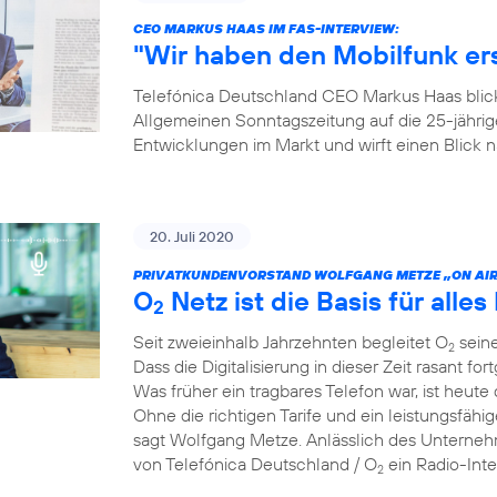
CEO MARKUS HAAS IM FAS-INTERVIEW:
"Wir haben den Mobilfunk e
Telefónica Deutschland CEO Markus Haas blickt
Allgemeinen Sonntagszeitung auf die 25-jähri
Entwicklungen im Markt und wirft einen Blick
20. Juli 2020
PRIVATKUNDENVORSTAND WOLFGANG METZE „ON AIR
O
Netz ist die Basis für alles 
2
Seit zweieinhalb Jahrzehnten begleitet O
seine
2
Dass die Digitalisierung in dieser Zeit rasant for
Was früher ein tragbares Telefon war, ist heute 
Ohne die richtigen Tarife und ein leistungsfähi
sagt Wolfgang Metze. Anlässlich des Unterneh
von Telefónica Deutschland / O
ein Radio-Int
2