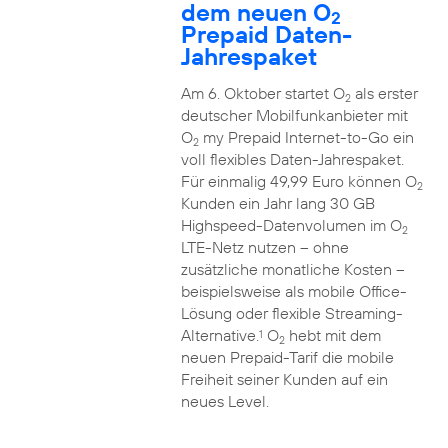
dem neuen O
2
Prepaid Daten-
Jahrespaket
Am 6. Oktober startet O
als erster
2
deutscher Mobilfunkanbieter mit
O
my Prepaid Internet-to-Go ein
2
voll flexibles Daten-Jahrespaket.
Für einmalig 49,99 Euro können O
2
Kunden ein Jahr lang 30 GB
Highspeed-Datenvolumen im O
2
LTE-Netz nutzen – ohne
zusätzliche monatliche Kosten –
beispielsweise als mobile Office-
Lösung oder flexible Streaming-
Alternative.
O
hebt mit dem
1
2
neuen Prepaid-Tarif die mobile
Freiheit seiner Kunden auf ein
neues Level.