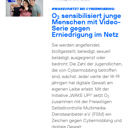
#WAKEUPJETZT BEI CYBERMOBBING:
O
sensibilisiert junge
2
Menschen mit Video-
Serie gegen
Erniedrigung im Netz
Sie werden angefeindet,
bloßgestellt, beleidigt, sexuell
belästigt, ausgegrenzt oder
bedroht: Die Zahl der Jugendlichen,
die von Cybermobbing betroffen
sind, wächst: Jeder vierte der 14-19
jährigen hat digitale Gewalt am
eigenen Leibe erlebt. Mit der
Initiative „WAKE UP!“ setzt O
2
zusammen mit der Freiwilligen
Selbstkontrolle Multimedia-
Diensteanbieter e.V. (FSM) ein
Zeichen gegen Cybermobbing und
digitale Gewalt.