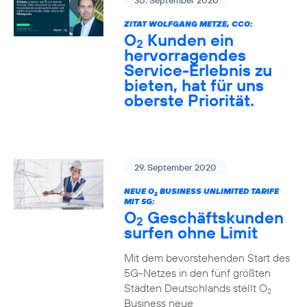
30. September 2020
ZITAT WOLFGANG METZE, CCO:
O
Kunden ein
2
hervorragendes
Service-Erlebnis zu
bieten, hat für uns
oberste Priorität.
29. September 2020
NEUE O
BUSINESS UNLIMITED TARIFE
2
MIT 5G:
O
Geschäftskunden
2
surfen ohne Limit
Mit dem bevorstehenden Start des
5G-Netzes in den fünf größten
Städten Deutschlands stellt O
2
Business neue