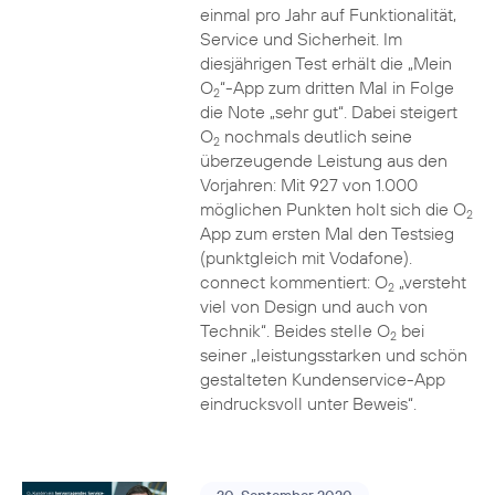
einmal pro Jahr auf Funktionalität,
Service und Sicherheit. Im
diesjährigen Test erhält die „Mein
O
“-App zum dritten Mal in Folge
2
die Note „sehr gut“. Dabei steigert
O
nochmals deutlich seine
2
überzeugende Leistung aus den
Vorjahren: Mit 927 von 1.000
möglichen Punkten holt sich die O
2
App zum ersten Mal den Testsieg
(punktgleich mit Vodafone).
connect kommentiert: O
„versteht
2
viel von Design und auch von
Technik“. Beides stelle O
bei
2
seiner „leistungsstarken und schön
gestalteten Kundenservice-App
eindrucksvoll unter Beweis“.