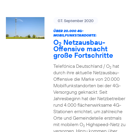
07. September 2020
ÜBER 20.000 4G-
MOBILFUNKSTANDORTE:
O
Netzausbau-
2
Offensive macht
große Fortschritte
Telefónica Deutschland / O
hat
2
durch ihre aktuelle Netzausbau-
Offensive die Marke von 20.000
Mobilfunkstandorten bei der 4G-
Versorgung geknackt. Seit
Jahresbeginn hat der Netzbetreiber
rund 4.000 flächenwirksame 4G-
Stationen errichtet, um zahlreiche
Orte und Gemeindeteile erstmals
mit mobilem O
Highspeed-Netz zu
2
versorgen. Hinzu kommen über