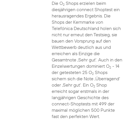
Die O
Shops erzielen beim
2
diesjährigen connect Shoptest ein
herausragendes Ergebnis. Die
Shops der Kernmarke von
Telefónica Deutschland holen sich
nicht nur erneut den Testsieg, sie
bauen den Vorsprung auf den
Wettbewerb deutlich aus und
erreichen als Einzige die
Gesamtnote ‚Sehr gut‘. Auch in den
Einzelwertungen dominiert O
- 14
2
der getesteten 25 O
Shops
2
sichern sich die Note ‚Überragend‘
oder ‚Sehr gut‘. Ein O
Shop
2
erreicht sogar erstmals in der
langjährigen Geschichte des
connect-Shoptests mit 499 der
maximal möglichen 500 Punkte
fast den perfekten Wert.