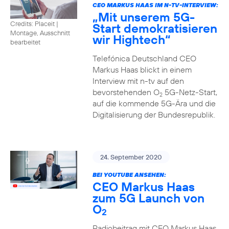
CEO MARKUS HAAS IM N-TV-INTERVIEW:
„Mit unserem 5G-
Credits: Placeit
|
Start demokratisieren
Montage, Ausschnitt
wir Hightech“
bearbeitet
Telefónica Deutschland CEO
Markus Haas blickt in einem
Interview mit n-tv auf den
bevorstehenden O
5G-Netz-Start,
2
auf die kommende 5G-Ära und die
Digitalisierung der Bundesrepublik.
24. September 2020
BEI YOUTUBE ANSEHEN:
CEO Markus Haas
zum 5G Launch von
O
2
Radiobeitrag mit CEO Markus Haas