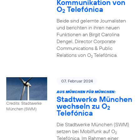
Kommunikation von
O
Telefónica
2
Beide sind gelernte Journalisten
und berichten in ihren neuen
Funktionen an Birgit Carolina
Dengel, Director Corporate
Communications & Public
Relations von O
Telefónica.
2
07. Februar 2024
AUS MÜNCHEN FÜR MÜNCHEN:
Stadtwerke München
Credits: Stadtwerke
wechseln zu O
2
München (SWM)
Telefónica
Die Stadtwerke München (SWM)
setzen bei Mobilfunk auf O
2
Telefónica. Im Rahmen einer