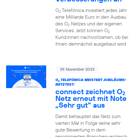
O
Telefónica investiert jedes Jahr
2
eine Milliarde Euro in den Ausbau
des O
Netzes und der eigenen
2
Services. Jetzt können O
2
Kund:innen nachvollziehen, ob bei
ihnen demnächst ausgebaut wird.
29. November 2023
O
TELEFÓNICA MEISTERT JUBILÄUMS-
2
NETZTEST:
connect zeichnet O
2
Netz erneut mit Note
„Sehr gut“ aus
Damit behauptet das Netz zum
vierten Mal in Folge seine sehr
gute Bewertung in dem
renommierten Branchenvergleich.