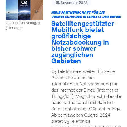
15. November 2023
NEUE PARTNERSCHAFT FÜR DIE
VERNETZUNG DES INTERNETS DER DINGE:
Satellitengestützter
Credits: Gettyimages
Mobilfunk bietet
(Montage)
großflächige
Netzabdeckung in
bisher schwer
zugänglichen
Gebieten
O
Telefónica erweitert für seine
2
Geschäftskunden die
internationale Netzversorgung für
das Internet der Dinge (Internet of
Things/IoT). Möglich macht dies die
neue Partnerschaft mit dem IoT-
Satellitenbetreiber OQ Technology.
Ab dem zweiten Quartal 2024
bietet O
Telefónica
2