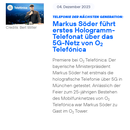
04. Dezember 2023
TELEFONIE DER NÄCHSTEN GENERATION:
Markus Söder führt
Credits: Bert Willer
erstes Hologramm-
Telefonat über das
5G-Netz von O
2
Telefónica
Premiere bei O
Telefónica: Der
2
bayerische Ministerpräsident
Markus Söder hat erstmals die
holografische Telefonie über 5G in
München getestet. Anlässlich der
Feier zum 25-jährigen Bestehen
des Mobilfunknetzes von O
2
Telefónica war Markus Söder zu
Gast im O
Tower.
2