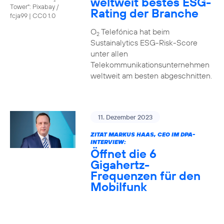
weltweit bestes ESG-
Tower": Pixabay /
Rating der Branche
fcja99
|
CC0 1.0
O
Telefónica hat beim
2
Sustainalytics ESG-Risk-Score
unter allen
Telekommunikationsunternehmen
weltweit am besten abgeschnitten.
11. Dezember 2023
ZITAT MARKUS HAAS, CEO IM DPA-
INTERVIEW:
Öffnet die 6
Gigahertz-
Frequenzen für den
Mobilfunk