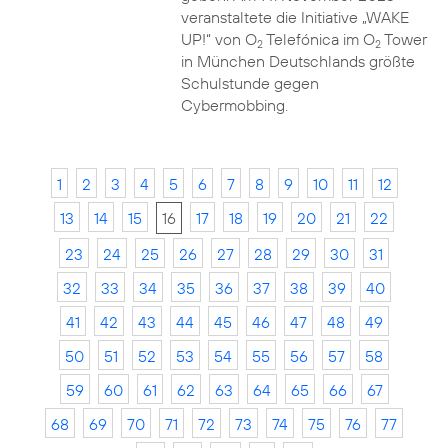
veranstaltete die Initiative „WAKE
UP!“ von O
Telefónica im O
Tower
2
2
in München Deutschlands größte
Schulstunde gegen
Cybermobbing.
1
2
3
4
5
6
7
8
9
10
11
12
13
14
15
16
17
18
19
20
21
22
23
24
25
26
27
28
29
30
31
32
33
34
35
36
37
38
39
40
41
42
43
44
45
46
47
48
49
50
51
52
53
54
55
56
57
58
59
60
61
62
63
64
65
66
67
68
69
70
71
72
73
74
75
76
77