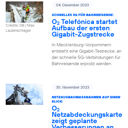
04. Dezember 2023
SCHNELLES 5G FÜR BAHNREISENDE:
O
Telefónica startet
2
Credits: DB / Max
Aufbau der ersten
Lautenschläger
Gigabit-Zugstrecke
In Mecklenburg-Vorpommern
entsteht eine Gigabit-Testrecke, an
der schnelle 5G-Verbindungen für
Bahnreisende erprobt werden.
30. November 2023
NETZAUSBAUMASSNAHMEN AUF EINEN K
LICK:
O
2
Netzabdeckungskarte
zeigt geplante
Verbesserungen an