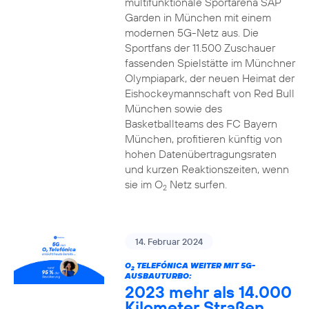
multifunktionale Sportarena SAP
Garden in München mit einem
modernen 5G-Netz aus. Die
Sportfans der 11.500 Zuschauer
fassenden Spielstätte im Münchner
Olympiapark, der neuen Heimat der
Eishockeymannschaft von Red Bull
München sowie des
Basketballteams des FC Bayern
München, profitieren künftig von
hohen Datenübertragungsraten
und kurzen Reaktionszeiten, wenn
sie im O
Netz surfen.
2
14. Februar 2024
O
TELEFÓNICA WEITER MIT 5G-
2
AUSBAUTURBO:
2023 mehr als 14.000
Kilometer Straßen