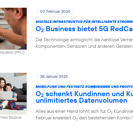
07. Februar 2025
DIGITALE INFRASTRUKTUR FÜR INTELLIGENTE STROMN
O
Business bietet 5G RedCap
2
Die Technologie ermöglicht die nahtlose Vern
Komponenten, Sensoren und anderen Geräten 
nication (PPC)
28. Januar 2025
MOBILFUNK UND FESTNETZ KOMBINIEREN UND PROFIT
O
schenkt Kundinnen und K
2
unlimitiertes Datenvolumen
Alles aus einer Hand lohnt sich für O
Kundinnen
2
Februar erweitert O
den bestehenden Kombi-Vo
tField Studios
2