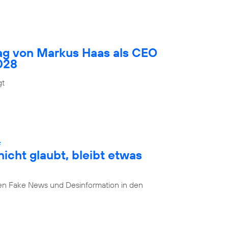
rag von Markus Haas als CEO
028
gt
:
cht glaubt, bleibt etwas
n Fake News und Desinformation in den