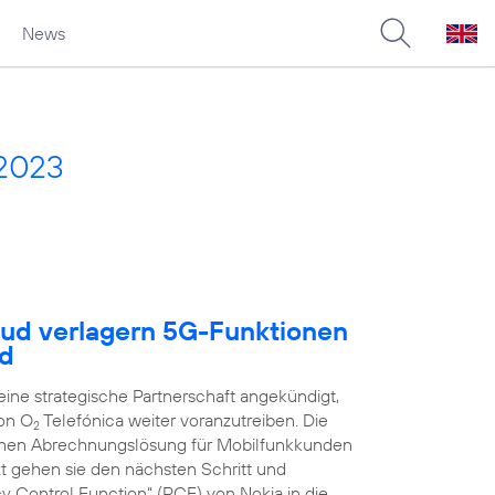
News
 2023
oud verlagern 5G-Funktionen
ud
ne strategische Partnerschaft angekündigt,
on O
Telefónica weiter voranzutreiben. Die
2
schen Abrechnungslösung für Mobilfunkkunden
zt gehen sie den nächsten Schritt und
y Control Function“ (PCF) von Nokia in die