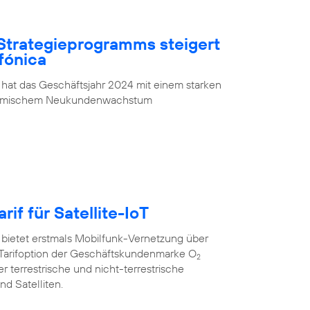
Strategieprogramms steigert
fónica
 hat das Geschäftsjahr 2024 mit einem starken
ynamischem Neukundenwachstum
rif für Satellite-IoT
 bietet erstmals Mobilfunk-Vernetzung über
oT”-Tarifoption der Geschäftskundenmarke O
2
r terrestrische und nicht-terrestrische
d Satelliten.