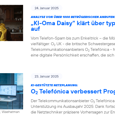
24. Januar 2025
ANALYSE VON ÜBER 1000 BETRÜGERISCHEN ANRUFEN
„KI-Oma Daisy“ klärt über ty
auf
Vom Telefon-Spam bis zum Enkeltrick – die M
vielfältiger. O
UK - die britische Schwesterges
2
Telekommunikationsanbieters O
Telefónica - 
2
eine digitale Persönlichkeit erschaffen, die si
23. Januar 2025
KI-GESTÜTZTE NETZPLANUNG:
O
Telefónica verbessert Pr
2
Der Telekommunikationsanbieter O
Telefónica 
2
Unterstützung ins Ausbaujahr 2025: Dank fortschr
die Netztechniker präzisere Vorhersagen zur 
ff, Waehatman