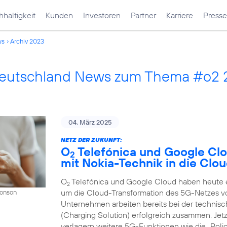
haltigkeit
Kunden
Investoren
Partner
Karriere
Presse
ws
Archiv 2023
Deutschland News zum Thema #o2
04. März 2025
NETZ DER ZUKUNFT:
O
Telefónica und Google Cl
2
mit Nokia-Technik in die Clo
O
Telefónica und Google Cloud haben heute ei
2
um die Cloud-Transformation des 5G-Netzes v
Donson
Unternehmen arbeiten bereits bei der techni
(Charging Solution) erfolgreich zusammen. Jet
verlagern weitere 5G-Funktionen wie die „Polic