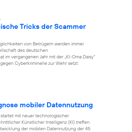
:
pische Tricks der Scammer
öglichkeiten von Betrügern werden immer
ellschaft des deutschen
hat im vergangenen Jahr mit der „KI-Oma Daisy“
ch gegen Cyberkriminelle zur Wehr setzt.
ognose mobiler Datennutzung
startet mit neuer technologischer
ittlicher Künstlicher Intelligenz (KI) treffen
Entwicklung der mobilen Datennutzung der 45