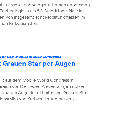
it Ericsson-Technologie in Betrieb genommen.
n-Technologie in ein 5G Standalone-Netz im
rsten von insgesamt acht Mobilfunkmasten im
hen Netzausrüsters.
 AUF DEM MOBILE WORLD CONGRESS:
nt Grauen Star per Augen-
llt auf dem Mobile World Congress in
bereich vor. Die neuen Anwendungen nutzen
igenz, um Augenkrankheiten wie Grauen Star
tionsrisiko von Krebspatienten besser zu