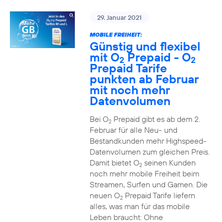
29. Januar 2021
MOBILE FREIHEIT:
Günstig und flexibel
mit O
Prepaid - O
2
2
Prepaid Tarife
punkten ab Februar
mit noch mehr
Datenvolumen
Bei O
Prepaid gibt es ab dem 2.
2
Februar für alle Neu- und
Bestandkunden mehr Highspeed-
Datenvolumen zum gleichen Preis.
Damit bietet O
seinen Kunden
2
noch mehr mobile Freiheit beim
Streamen, Surfen und Gamen. Die
neuen O
Prepaid Tarife liefern
2
alles, was man für das mobile
Leben braucht: Ohne