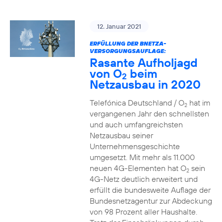
12. Januar 2021
ERFÜLLUNG DER BNETZA-
VERSORGUNGSAUFLAGE:
Rasante Aufholjagd
von O
beim
2
Netzausbau in 2020
Telefónica Deutschland / O
hat im
2
vergangenen Jahr den schnellsten
und auch umfangreichsten
Netzausbau seiner
Unternehmensgeschichte
umgesetzt. Mit mehr als 11.000
neuen 4G-Elementen hat O
sein
2
4G-Netz deutlich erweitert und
erfüllt die bundesweite Auflage der
Bundesnetzagentur zur Abdeckung
von 98 Prozent aller Haushalte.