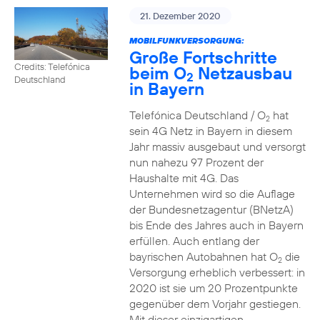
21. Dezember 2020
MOBILFUNKVERSORGUNG:
Große Fortschritte
Credits: Telefónica
beim O
Netzausbau
2
Deutschland
in Bayern
Telefónica Deutschland / O
hat
2
sein 4G Netz in Bayern in diesem
Jahr massiv ausgebaut und versorgt
nun nahezu 97 Prozent der
Haushalte mit 4G. Das
Unternehmen wird so die Auflage
der Bundesnetzagentur (BNetzA)
bis Ende des Jahres auch in Bayern
erfüllen. Auch entlang der
bayrischen Autobahnen hat O
die
2
Versorgung erheblich verbessert: in
2020 ist sie um 20 Prozentpunkte
gegenüber dem Vorjahr gestiegen.
Mit dieser einzigartigen