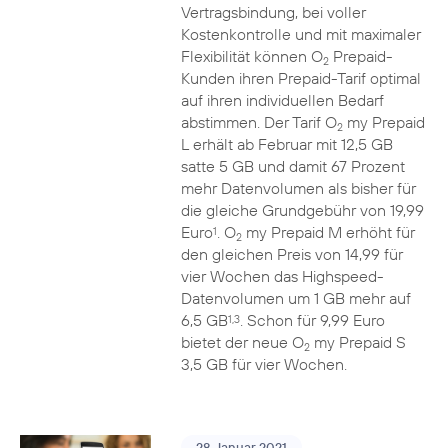
Vertragsbindung, bei voller
Kostenkontrolle und mit maximaler
Flexibilität können O
Prepaid-
2
Kunden ihren Prepaid-Tarif optimal
auf ihren individuellen Bedarf
abstimmen. Der Tarif O
my Prepaid
2
L erhält ab Februar mit 12,5 GB
satte 5 GB und damit 67 Prozent
mehr Datenvolumen als bisher für
die gleiche Grundgebühr von 19,99
Euro
. O
my Prepaid M erhöht für
1
2
den gleichen Preis von 14,99 für
vier Wochen das Highspeed-
Datenvolumen um 1 GB mehr auf
6,5 GB
. Schon für 9,99 Euro
1,3
bietet der neue O
my Prepaid S
2
3,5 GB für vier Wochen.
28. Januar 2021