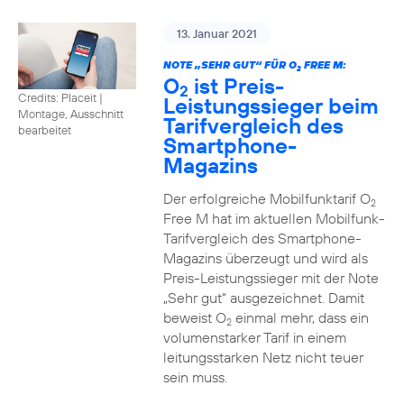
13. Januar 2021
NOTE „SEHR GUT“ FÜR O
FREE M:
2
O
ist Preis-
2
Credits: Placeit
|
Leistungssieger beim
Montage, Ausschnitt
Tarifvergleich des
bearbeitet
Smartphone-
Magazins
Der erfolgreiche Mobilfunktarif O
2
Free M hat im aktuellen Mobilfunk-
Tarifvergleich des Smartphone-
Magazins überzeugt und wird als
Preis-Leistungssieger mit der Note
„Sehr gut“ ausgezeichnet. Damit
beweist O
einmal mehr, dass ein
2
volumenstarker Tarif in einem
leitungsstarken Netz nicht teuer
sein muss.