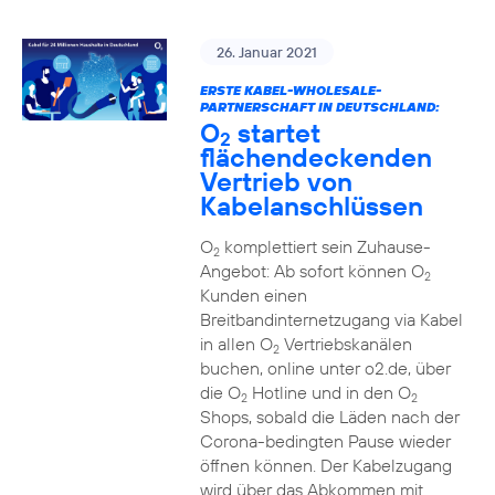
26. Januar 2021
ERSTE KABEL-WHOLESALE-
PARTNERSCHAFT IN DEUTSCHLAND:
O
startet
2
flächendeckenden
Vertrieb von
Kabelanschlüssen
O
komplettiert sein Zuhause-
2
Angebot: Ab sofort können O
2
Kunden einen
Breitbandinternetzugang via Kabel
in allen O
Vertriebskanälen
2
buchen, online unter o2.de, über
die O
Hotline und in den O
2
2
Shops, sobald die Läden nach der
Corona-bedingten Pause wieder
öffnen können. Der Kabelzugang
wird über das Abkommen mit