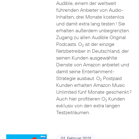
Audible, einem der weltweit
führenden Anbieter von Audio-
Inhalten, drei Monate kostenlos
und damit extra lang testen.
Sie
1
erhalten außerdem unbegrenzten
Zugang zu allen Audible Original
Podcasts. O
ist der einzige
2
Netzbetreiber in Deutschland, der
seinen Kunden ausgewählte
Dienste von Amazon anbietet und
damit seine Entertainment-
Strategie ausbaut. O
Postpaid
2
Kunden erhalten Amazon Music
Unlimited fünf Monate geschenkt.
2
Auch hier profitieren O
Kunden
2
exklusiv von den extra langen
Testzeiträumen.
01. Februar 2021