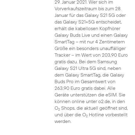
29. Januar 2021. Wer sich im
Vorverkaufszeitraum bis zum 28.
Januar für das Galaxy S21 5G oder
das Galaxy S21+5G entscheidet,
erhält die kabellosen Kopfhörer
Galaxy Buds Live und einen Galaxy
SmartTag – mit nur 4 Zentimetern
Größe ein besonders unauffälliger
Tracker – im Wert von 203,90 Euro
gratis dazu. Bei dem Samsung
Galaxy S21 Ultra 5G sind, neben
dem Galaxy SmartTag, die Galaxy
Buds Pro im Gesamtwert von
263,90 Euro gratis dabei. Alle
Geräte unterstützen die eSIM. Sie
können online unter o2.de, in den
O
Shops, die aktuell geöffnet sind,
2
und über die O
Hotline vorbestellt
2
werden.