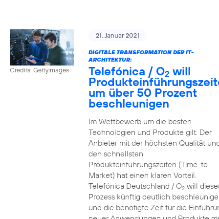
21. Januar 2021
DIGITALE TRANSFORMATION DER IT-
ARCHITEKTUR:
Telefónica / O
will
Credits: Gettyimages
2
Produkteinführungszei
um über 50 Prozent
beschleunigen
Im Wettbewerb um die besten
Technologien und Produkte gilt: Der
Anbieter mit der höchsten Qualität un
den schnellsten
Produkteinführungszeiten (Time-to-
Market) hat einen klaren Vorteil.
Telefónica Deutschland / O
will diese
2
Prozess künftig deutlich beschleunig
und die benötigte Zeit für die Einführu
neuer Anwendungen und Produkte m