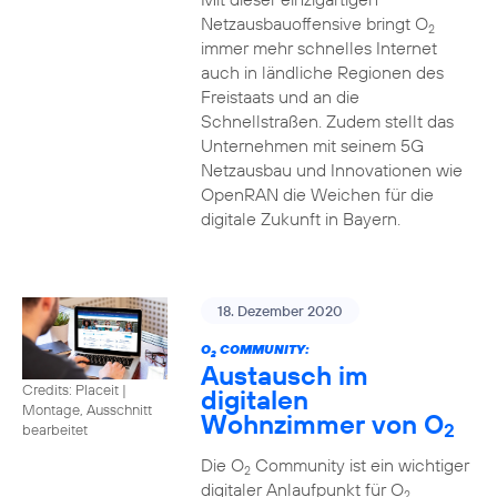
Netzausbauoffensive bringt O
2
immer mehr schnelles Internet
auch in ländliche Regionen des
Freistaats und an die
Schnellstraßen. Zudem stellt das
Unternehmen mit seinem 5G
Netzausbau und Innovationen wie
OpenRAN die Weichen für die
digitale Zukunft in Bayern.
18. Dezember 2020
O
COMMUNITY:
2
Austausch im
Credits: Placeit
|
digitalen
Montage, Ausschnitt
Wohnzimmer von O
2
bearbeitet
Die O
Community ist ein wichtiger
2
digitaler Anlaufpunkt für O
2