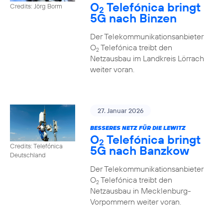
O
Telefónica bringt
Credits: Jörg Borm
2
5G nach Binzen
Der Telekommunikationsanbieter
O
Telefónica treibt den
2
Netzausbau im Landkreis Lörrach
weiter voran.
27. Januar 2026
BESSERES NETZ FÜR DIE LEWITZ
O
Telefónica bringt
2
Credits: Telefónica
5G nach Banzkow
Deutschland
Der Telekommunikationsanbieter
O
Telefónica treibt den
2
Netzausbau in Mecklenburg-
Vorpommern weiter voran.