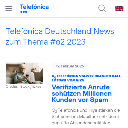
Telefónica Deutschland News
zum Thema #o2 2023
19. Februar 2026
O
TELEFÓNICA STARTET BRANDED CALL-
2
LÖSUNG VON HIYA
Verifizierte Anrufe
Credits: iStock / fizkes
schützen Millionen
Kunden vor Spam
O
Telefónica und Hiya stärken die
2
Sicherheit im Mobilfunknetz durch
geprüfte Absenderidentitäten