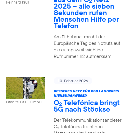
2
Reinhard Krull
2025 – alle sieben
Sekunden rufen
Menschen Hilfe per
Telefon
Am 11. Februar macht der
Europäische Tag des Notrufs auf
die europaweit wichtige
Rufnummer 112 aufmerksam
10. Februar 2026
BESSERES NETZ FÜR DEN LANDKREIS
NIENBURG/WESER
O
Telefónica bringt
Credits: GfTD GmbH
2
5G nach Stöckse
Der Telekommunikationsanbieter
O
Telefónica treibt den
2