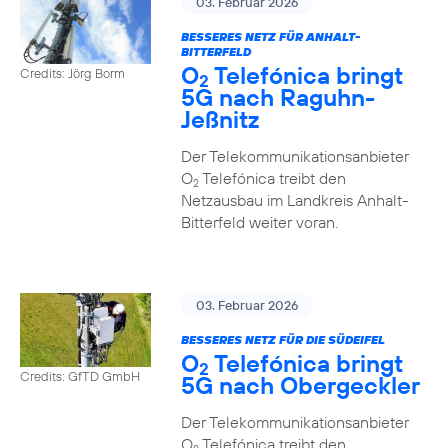
03. Februar 2026
BESSERES NETZ FÜR ANHALT-
BITTERFELD
O
Telefónica bringt
Credits: Jörg Borm
2
5G nach Raguhn-
Jeßnitz
Der Telekommunikationsanbieter
O
Telefónica treibt den
2
Netzausbau im Landkreis Anhalt-
Bitterfeld weiter voran.
03. Februar 2026
BESSERES NETZ FÜR DIE SÜDEIFEL
O
Telefónica bringt
2
Credits: GfTD GmbH
5G nach Obergeckler
Der Telekommunikationsanbieter
O
Telefónica treibt den