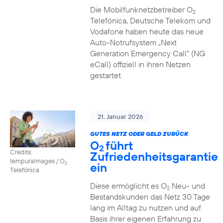
Die Mobilfunknetzbetreiber O
2
Telefónica, Deutsche Telekom und
Vodafone haben heute das neue
Auto-Notrufsystem „Next
Generation Emergency Call“ (NG
eCall) offiziell in ihren Netzen
gestartet.
21. Januar 2026
GUTES NETZ ODER GELD ZURÜCK
O
führt
2
Credits:
Zufriedenheitsgarantie
tempuraImages / O
ein
2
Telefónica
Diese ermöglicht es O
Neu- und
2
Bestandskunden das Netz 30 Tage
lang im Alltag zu nutzen und auf
Basis ihrer eigenen Erfahrung zu