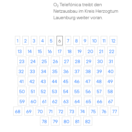
O
Telefónica treibt den
2
Netzausbau im Kreis Herzogtum
Lauenburg weiter voran.
1
2
3
4
5
6
7
8
9
10
11
12
13
14
15
16
17
18
19
20
21
22
23
24
25
26
27
28
29
30
31
32
33
34
35
36
37
38
39
40
41
42
43
44
45
46
47
48
49
50
51
52
53
54
55
56
57
58
59
60
61
62
63
64
65
66
67
68
69
70
71
72
73
74
75
76
77
78
79
80
81
82