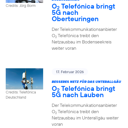
O
Telefónica bringt
Credits: Jörg Borm
2
5G nach
Oberteuringen
Der Telekommunikationsanbieter
O
Telefónica treibt den
2
Netzausbau im Bodenseekreis
weiter voran
17. Februar 2026
BESSERES NETZ FÜR DAS UNTERALLGÄU
O
Telefónica bringt
2
Credits: Telefónica
5G nach Lauben
Deutschland
Der Telekommunikationsanbieter
O
Telefónica treibt den
2
Netzausbau im Unterallgäu weiter
voran