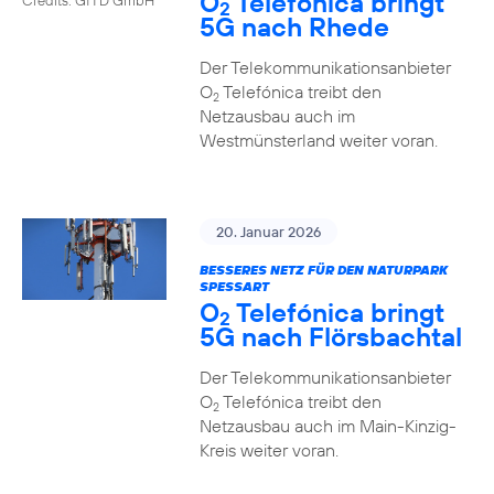
O
Telefónica bringt
2
5G nach Rhede
Der Telekommunikationsanbieter
O
Telefónica treibt den
2
Netzausbau auch im
Westmünsterland weiter voran.
20. Januar 2026
BESSERES NETZ FÜR DEN NATURPARK
SPESSART
O
Telefónica bringt
2
5G nach Flörsbachtal
Der Telekommunikationsanbieter
O
Telefónica treibt den
2
Netzausbau auch im Main-Kinzig-
Kreis weiter voran.