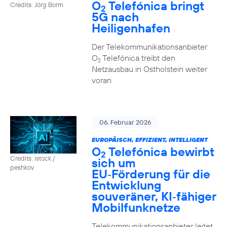
O
Telefónica bringt
Credits: Jörg Borm
2
5G nach
Heiligenhafen
Der Telekommunikationsanbieter
O
Telefónica treibt den
2
Netzausbau in Ostholstein weiter
voran
06. Februar 2026
EUROPÄISCH, EFFIZIENT, INTELLIGENT
O
Telefónica bewirbt
2
Credits: istock /
sich um
peshkov
EU‑Förderung für die
Entwicklung
souveräner, KI‑fähiger
Mobilfunknetze
Telekommunikationsanbieter leitet