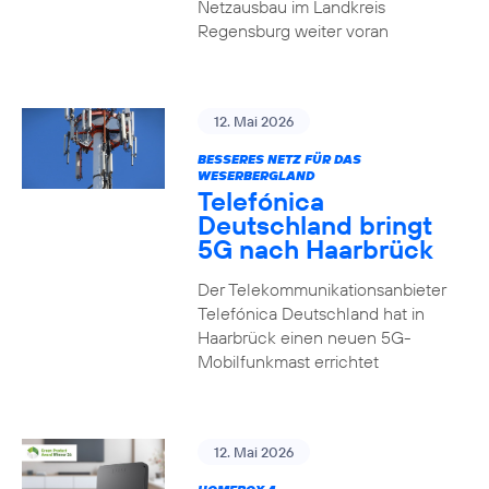
Netzausbau im Landkreis
Regensburg weiter voran
12. Mai 2026
BESSERES NETZ FÜR DAS
WESERBERGLAND
Telefónica
Deutschland bringt
5G nach Haarbrück
Der Telekommunikationsanbieter
Telefónica Deutschland hat in
Haarbrück einen neuen 5G-
Mobilfunkmast errichtet
12. Mai 2026