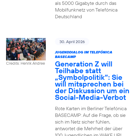
als 5000 Gigabyte durch das
Mobilfunknetz von Telefónica
Deutschland
30. April 2026
JUGENDDIALOG IM TELEFÓNICA
BASECAMP
Generation Z will
Credits: Henrik Andree
Teilhabe statt
„Symbolpolitik“: Sie
will mitsprechen bei
der Diskussion um ein
Social-Media-Verbot
Rote Karten im Berliner Telefónica
BASECAMP: Auf die Frage, ob sie
sich im Netz sicher fühlen,
antwortet die Mehrheit der über
100 Jugendlichen im WAKE UP!