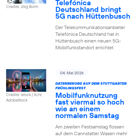
Telefónica
Credits: Jörg Borm
Deutschland bringt
5G nach Hüttenbusch
Der Telekommunikationsanbieter
Telefónica Deutschland hat in
Hüttenbusch einen neuen 5G-
Mobilfunkstandort errichtet
04. Mai 2026
DATENREKORD AUF DEM STUTTGARTER
FRÜHLINGSFEST
Mobilfunknutzung
Credits: istock / tichr,
fast viermal so hoch
AdobeStock
wie an einem
normalen Samstag
Am zweiten Festsamstag flossen
auf dem Cannstatter Wasen mehr