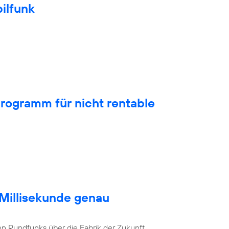
ilfunk
rogramm für nicht rentable
 Millisekunde genau
en Rundfunks über die Fabrik der Zukunft