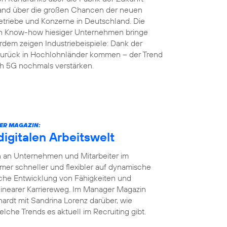
land über die großen Chancen der neuen
etriebe und Konzerne in Deutschland. Die
en Know-how hiesiger Unternehmen bringe
rdem zeigen Industriebeispiele: Dank der
r zurück in Hochlohnländer kommen – der Trend
ch 5G nochmals verstärken.
ER MAGAZIN:
digitalen Arbeitswelt
en an Unternehmen und Mitarbeiter im
r schneller und flexibler auf dynamische
iche Entwicklung von Fähigkeiten und
 linearer Karriereweg. Im Manager Magazin
ardt mit Sandrina Lorenz darüber, wie
elche Trends es aktuell im Recruiting gibt.