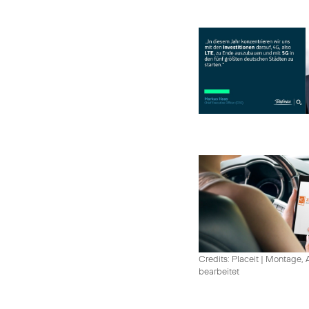
Credits: Placeit
|
Montage, A
bearbeitet