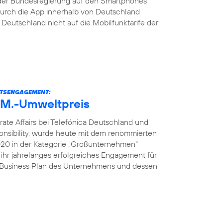
der Bundesregierung auf den Smartphones
s durch die App innerhalb von Deutschland
eutschland nicht auf die Mobilfunktarife der
ITSENGAGEMENT:
U.M.-Umweltpreis
rate Affairs bei Telefónica Deutschland und
onsibility, wurde heute mit dem renommierten
2020 in der Kategorie „Großunternehmen“
 ihr jahrelanges erfolgreiches Engagement für
e Business Plan des Unternehmens und dessen