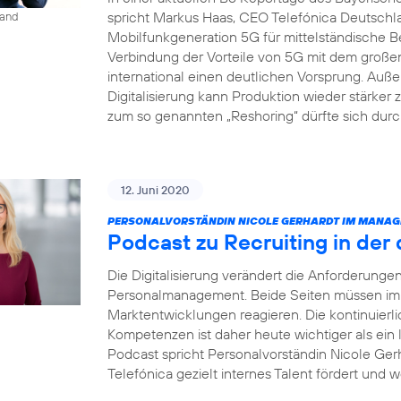
spricht Markus Haas, CEO Telefónica Deutsch
land
Mobilfunkgeneration 5G für mittelständische B
Verbindung der Vorteile von 5G mit dem groß
international einen deutlichen Vorsprung. Auße
Digitalisierung kann Produktion wieder stärke
zum so genannten „Reshoring“ dürfte sich dur
12. Juni 2020
PERSONALVORSTÄNDIN NICOLE GERHARDT IM MANAG
Podcast zu Recruiting in der 
Die Digitalisierung verändert die Anforderung
Personalmanagement. Beide Seiten müssen imme
Marktentwicklungen reagieren. Die kontinuierl
Kompetenzen ist daher heute wichtiger als ein
Podcast spricht Personalvorständin Nicole Gerh
Telefónica gezielt internes Talent fördert und w