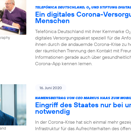
TELEFÓNICA DEUTSCHLAND, O
UND STIFTUNG DIGITA
2
Ein digitales Corona-Versorg
Menschen
Telefónica Deutschland mit ihrer Kernmarke O
2
digitales Versorgungspaket speziell für die A
graphy
ihnen durch die andauernde Corona-Krise zu h
der räumlichen Trennung den Kontakt mit Freun
Informationen gerade auch über gesundheitlic
Corona-App kennen lernen.
16. Juni 2020
NAMENSBEITRAG VON CEO MARKUS HAAS ZUM MOBIL
Eingriff des Staates nur bei 
notwendig
In der Corona-Krise hat sich einmal mehr gezeig
Infrastruktur für das Aufrechterhalten des öffe
land