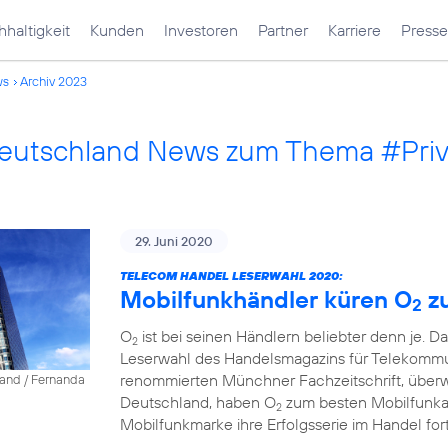
haltigkeit
Kunden
Investoren
Partner
Karriere
Presse
ws
Archiv 2023
Deutschland News zum Thema #Pri
29. Juni 2020
TELECOM HANDEL LESERWAHL 2020:
Mobilfunkhändler küren O
z
2
O
ist bei seinen Händlern beliebter denn je. D
2
Leserwahl des Handelsmagazins für Telekommun
renommierten Münchner Fachzeitschrift, über
land / Fernanda
Deutschland, haben O
zum besten Mobilfunkanb
2
Mobilfunkmarke ihre Erfolgsserie im Handel fort