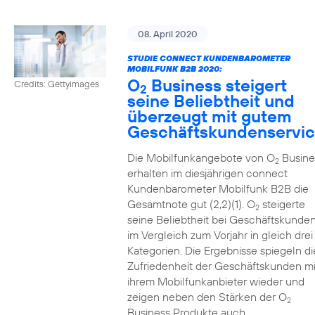
08. April 2020
STUDIE CONNECT KUNDENBAROMETER
MOBILFUNK B2B 2020:
O
Business steigert
Credits: Gettyimages
2
seine Beliebtheit und
überzeugt mit gutem
Geschäftskundenservi
Die Mobilfunkangebote von O
Busine
2
erhalten im diesjährigen connect
Kundenbarometer Mobilfunk B2B die
Gesamtnote gut (2,2)(1). O
steigerte
2
seine Beliebtheit bei Geschäftskunde
im Vergleich zum Vorjahr in gleich drei
Kategorien. Die Ergebnisse spiegeln di
Zufriedenheit der Geschäftskunden mi
ihrem Mobilfunkanbieter wieder und
zeigen neben den Stärken der O
2
Business Produkte auch