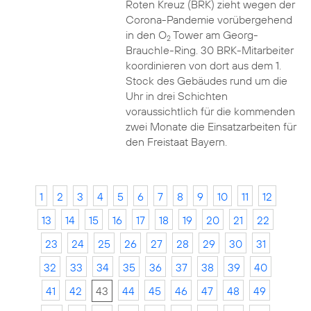
Roten Kreuz (BRK) zieht wegen der
Corona-Pandemie vorübergehend
in den O
Tower am Georg-
2
Brauchle-Ring. 30 BRK-Mitarbeiter
koordinieren von dort aus dem 1.
Stock des Gebäudes rund um die
Uhr in drei Schichten
voraussichtlich für die kommenden
zwei Monate die Einsatzarbeiten für
den Freistaat Bayern.
1
2
3
4
5
6
7
8
9
10
11
12
13
14
15
16
17
18
19
20
21
22
23
24
25
26
27
28
29
30
31
32
33
34
35
36
37
38
39
40
41
42
43
44
45
46
47
48
49