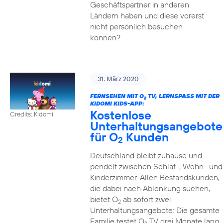
Geschäftspartner in anderen
Ländern haben und diese vorerst
nicht persönlich besuchen
können?
31. März 2020
FERNSEHEN MIT O
TV, LERNSPASS MIT DER K
2
IDOMI KIDS-APP:
Kostenlose
Credits: Kidomi
Unterhaltungsangebote
für O
Kunden
2
Deutschland bleibt zuhause und
pendelt zwischen Schlaf-, Wohn- und
Kinderzimmer. Allen Bestandskunden,
die dabei nach Ablenkung suchen,
bietet O
ab sofort zwei
2
Unterhaltungsangebote: Die gesamte
Familie testet O
TV drei Monate lang