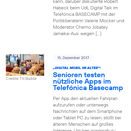
kann, darüber diskutierte Robert
Habeck beim UdL Digital Talk im
Telefónica BASECAMP mit der
Politikberaterin Valerie Mocker und
Moderator Cherno Jobatey.
Jamaika-Aus: wegen […]
15. Dezember 2017
„DIGITAL MOBIL IM ALTER“:
Senioren testen
Credits: Till Budde
nützliche Apps im
Telefónica Basecamp
Per App den aktuellen Fahrplan
aufzurufen oder unterwegs
Nachrichten auf dem Smartphone
oder Tablet PC zu lesen, stößt bei
älteren Menschen auf großes
Interesse. Um hier praxisnah zu