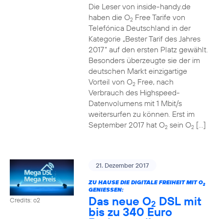
Die Leser von inside-handy.de
haben die O
Free Tarife von
2
Telefónica Deutschland in der
Kategorie „Bester Tarif des Jahres
2017“ auf den ersten Platz gewählt.
Besonders überzeugte sie der im
deutschen Markt einzigartige
Vorteil von O
Free, nach
2
Verbrauch des Highspeed-
Datenvolumens mit 1 Mbit/s
weitersurfen zu können. Erst im
September 2017 hat O
sein O
[…]
2
2
21. Dezember 2017
ZU HAUSE DIE DIGITALE FREIHEIT MIT O
2
GENIESSEN:
Das neue O
DSL mit
Credits: o2
2
bis zu 340 Euro