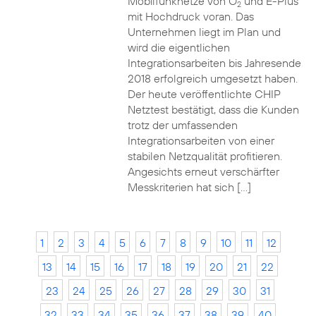
Mobilfunknetze von O
und E-Plus
2
mit Hochdruck voran. Das
Unternehmen liegt im Plan und
wird die eigentlichen
Integrationsarbeiten bis Jahresende
2018 erfolgreich umgesetzt haben.
Der heute veröffentlichte CHIP
Netztest bestätigt, dass die Kunden
trotz der umfassenden
Integrationsarbeiten von einer
stabilen Netzqualität profitieren.
Angesichts erneut verschärfter
Messkriterien hat sich […]
1
2
3
4
5
6
7
8
9
10
11
12
13
14
15
16
17
18
19
20
21
22
23
24
25
26
27
28
29
30
31
32
33
34
35
36
37
38
39
40