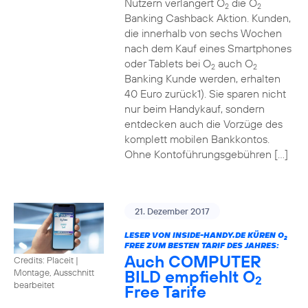
Nutzern verlängert O
die O
2
2
Banking Cashback Aktion. Kunden,
die innerhalb von sechs Wochen
nach dem Kauf eines Smartphones
oder Tablets bei O
auch O
2
2
Banking Kunde werden, erhalten
40 Euro zurück1). Sie sparen nicht
nur beim Handykauf, sondern
entdecken auch die Vorzüge des
komplett mobilen Bankkontos.
Ohne Kontoführungsgebühren […]
21. Dezember 2017
LESER VON INSIDE-HANDY.DE KÜREN O
2
FREE ZUM BESTEN TARIF DES JAHRES:
Auch COMPUTER
Credits: Placeit
|
BILD empfiehlt O
Montage, Ausschnitt
2
bearbeitet
Free Tarife