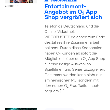
MIT VIDEOBUSTER.DE:
Entertainment-
Credits: o2
Angebot im O
App
2
Shop vergrößert sich
Telefónica Deutschland und die
Online-Videothek
VIDEOBUSTER.de gaben zum Ende
des Jahres ihre Zusammenarbeit
bekannt. Durch diese Kooperation
haben O
Kunden ab sofort die
2
Möglichkeit, über den O
App Shop
2
auf eine riesige Auswahl an
Spielfilmen und Serien zuzugreifen.
Gestreamt werden kann nicht nur
am heimischen PC, sondern mit
den neuen O
Free Tarifen auch
2
bequem […]